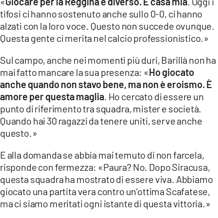
«
Giocare per la Reggina è diverso. È casa mia
. Oggi i
tifosi ci hanno sostenuto anche sullo 0-0, ci hanno
alzati con la loro voce. Questo non succede ovunque.
Questa gente ci merita nel calcio professionistico.»
Sul campo, anche nei momenti più duri, Barillà non ha
mai fatto mancare la sua presenza: «
Ho giocato
anche quando non stavo bene, ma non è eroismo. È
amore per questa maglia
. Ho cercato di essere un
punto di riferimento tra squadra, mister e società.
Quando hai 30 ragazzi da tenere uniti, serve anche
questo.»
E alla domanda se abbia mai temuto di non farcela,
risponde con fermezza: «Paura? No. Dopo Siracusa,
questa squadra ha mostrato di essere viva. Abbiamo
giocato una partita vera contro un’ottima Scafatese,
ma ci siamo meritati ogni istante di questa vittoria.»