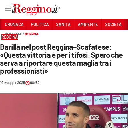
Vai
CRONACA
POLITICA
SANITÀ
AMBIENTE
SOCIETÀ
HOME PAGE
REGGINA
REGGINA
Sezioni
Barillà nel post Reggina–Scafatese:
CRONACA
«Questa vittoria è per i tifosi. Spero che
POLITICA
serva a riportare questa maglia tra i
professionisti»
SANITÀ
19 maggio 2025
08:52
AMBIENTE
SOCIETÀ
CULTURA
ECONOMIA E LAVORO