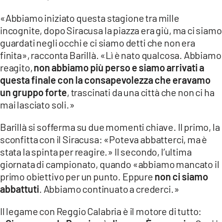
«Abbiamo iniziato questa stagione tra mille
LACITYMAG.IT
incognite, dopo Siracusa la piazza era giù, ma ci siamo
ILREGGINO.IT
guardati negli occhi e ci siamo detti che non era
finita», racconta Barillà. «Lì è nato qualcosa. Abbiamo
COSENZACHANNEL.IT
reagito,
non abbiamo più perso e siamo arrivati a
questa finale con la consapevolezza che eravamo
ILVIBONESE.IT
un gruppo forte
, trascinati da una città che non ci ha
CATANZAROCHANNEL.IT
mai lasciato soli.»
LACAPITALENEWS.IT
Barillà si sofferma su due momenti chiave. Il primo, la
sconfitta con il Siracusa: «Poteva abbatterci, ma è
stata la spinta per reagire.» Il secondo, l’ultima
App
giornata di campionato, quando «abbiamo mancato il
ANDROID
primo obiettivo per un punto. Eppure
non ci siamo
abbattuti
. Abbiamo continuato a crederci.»
APPLE
Il legame con Reggio Calabria è il motore di tutto: