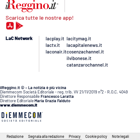
Scarica tutte le nostre app!
LaC Network
lacplay.it
lacitymag.it
lactv.it
lacapitalenews.it
laconair.it
cosenzachannel.it
ilvibonese.it
catanzarochannel.it
ilReggino.it © – La notizia è più vicina
Diemmecom Società Editoriale - reg. trib. VV 21/11/2019 n°2 - R.O.C. 4049
Direttore Responsabile
Francesco Laratta
Direttore Editoriale
Maria Grazia Falduto
www.diemmecom.it
Redazione
Segnala alla redazione
Privacy
Cookie policy
Note legali