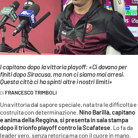
EVENTI
SPORT
Streaming
LAC TV
LAC NETWORK
l capitano dopo la vittoria playoff: «Ci davano per
finiti dopo Siracusa, ma non ci siamo mai arresi.
LAC ONAIR
Questa città ci ha spinti oltre i nostri limiti»
FRANCESCO TRIMBOLI
LaC
Network
Una vittoria dal sapore speciale, nata tra le difficoltà e
LACPLAY.IT
costruita con determinazione.
Nino Barillà, capitano
e anima della Reggina, si presenta in sala stampa
LACTV.IT
dopo il trionfo playoff contro la Scafatese
. Lo fa da
leader vero, senza retorica ma con il cuore in mano.
LACONAIR.IT