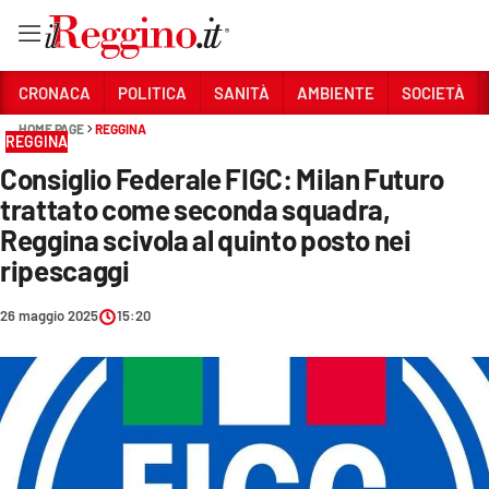
Vai
CRONACA
POLITICA
SANITÀ
AMBIENTE
SOCIETÀ
HOME PAGE
REGGINA
REGGINA
Sezioni
Consiglio Federale FIGC: Milan Futuro
CRONACA
trattato come seconda squadra,
POLITICA
Reggina scivola al quinto posto nei
ripescaggi
SANITÀ
26 maggio 2025
15:20
AMBIENTE
SOCIETÀ
CULTURA
ECONOMIA E LAVORO