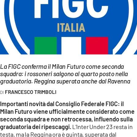
EVENTI
SPORT
Streaming
LAC TV
LAC NETWORK
La FIGC conferma il Milan Futuro come seconda
squadra: i rossoneri salgono al quarto posto nella
LAC ONAIR
graduatoria. Reggina superata anche dal Ravenna
FRANCESCO TRIMBOLI
LaC
Network
Importanti novità dal Consiglio Federale FIGC: il
LACPLAY.IT
Milan Futuro viene ufficialmente considerato come
seconda squadra e non retrocessa, influendo sulla
LACTV.IT
graduatoria dei ripescaggi.
L’Inter Under 23 resta in
testa, ma la Reggina ora è quinta, superata dal
LACONAIR.IT