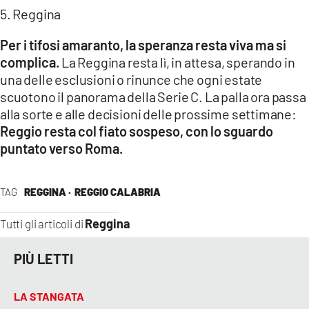
5. Reggina
Per i tifosi amaranto, la speranza resta viva ma si
complica.
La Reggina resta lì, in attesa, sperando in
una delle esclusioni o rinunce che ogni estate
scuotono il panorama della Serie C. La palla ora passa
alla sorte e alle decisioni delle prossime settimane:
Reggio resta col fiato sospeso, con lo sguardo
puntato verso Roma.
TAG
REGGINA ·
REGGIO CALABRIA
Reggina
Tutti gli articoli di
PIÙ LETTI
LA STANGATA