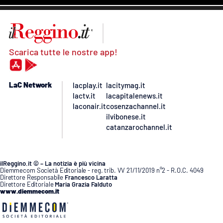
Scarica tutte le nostre app!
LaC Network
lacplay.it
lacitymag.it
lactv.it
lacapitalenews.it
laconair.it
cosenzachannel.it
ilvibonese.it
catanzarochannel.it
ilReggino.it © – La notizia è più vicina
Diemmecom Società Editoriale - reg. trib. VV 21/11/2019 n°2 - R.O.C. 4049
Direttore Responsabile
Francesco Laratta
Direttore Editoriale
Maria Grazia Falduto
www.diemmecom.it