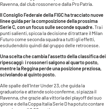
Ravenna, dal club rossonero e dalla Pro Patria.
LACITYMAG.IT
Il Consiglio Federale della FIGC ha tracciato nuove
ILREGGINO.IT
linee guida per la composizione della prossima
Serie C, con un focus sulle seconde squadre.
Tra i
COSENZACHANNEL.IT
punti salienti, spicca la decisione di trattare il Milan
Futuro come seconda squadra a tutti gli effetti,
ILVIBONESE.IT
escludendolo quindi dal gruppo delle retrocesse.
CATANZAROCHANNEL.IT
Una scelta che cambia l’assetto della classifica dei
LACAPITALENEWS.IT
ripescaggi: i rossoneri salgono al quarto posto,
mentre la Reggina perde una posizione preziosa,
scivolando al quinto posto.
App
ANDROID
Alle spalle dell’Inter Under 23, che guida la
graduatoria e attende solo conferme, si piazza il
APPLE
Ravenna, che grazie alla vittoria dei playoff del suo
girone e della Coppa Italia Serie D ha potuto contare