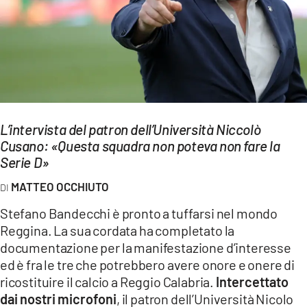
EVENTI
SPORT
Streaming
LAC TV
L’intervista del patron dell’Università Niccolò
LAC NETWORK
Cusano: «Questa squadra non poteva non fare la
Serie D»
LAC ONAIR
MATTEO OCCHIUTO
LaC
Stefano Bandecchi è pronto a tuffarsi nel mondo
Network
Reggina. La sua cordata ha completato la
LACPLAY.IT
documentazione per la manifestazione d’interesse
ed è fra le tre che potrebbero avere onore e onere di
LACTV.IT
ricostituire il calcio a Reggio Calabria.
Intercettato
dai nostri microfoni
, il patron dell’Università Nicolo
LACONAIR.IT