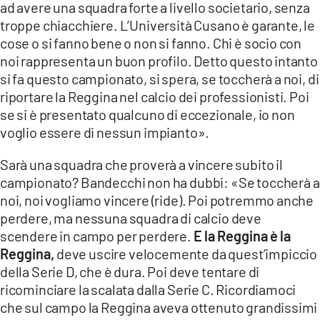
ad avere una squadra forte a livello societario, senza
troppe chiacchiere. L’Università Cusano è garante, le
cose o si fanno bene o non si fanno. Chi è socio con
noi rappresenta un buon profilo. Detto questo intanto
si fa questo campionato, si spera, se toccherà a noi, di
riportare la Reggina nel calcio dei professionisti. Poi
se si è presentato qualcuno di eccezionale, io non
voglio essere di nessun impianto».
Sarà una squadra che proverà a vincere subito il
campionato? Bandecchi non ha dubbi: «Se toccherà a
noi, noi vogliamo vincere (ride). Poi potremmo anche
perdere, ma nessuna squadra di calcio deve
scendere in campo per perdere.
E la Reggina è la
Reggina,
deve uscire velocemente da quest’impiccio
della Serie D, che è dura. Poi deve tentare di
ricominciare la scalata dalla Serie C. Ricordiamoci
che sul campo la Reggina aveva ottenuto grandissimi