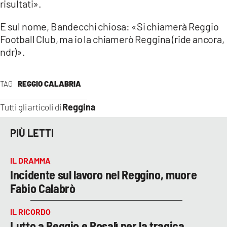
risultati».
E sul nome, Bandecchi chiosa: «Si chiamerà Reggio
Football Club, ma io la chiamerò Reggina (ride ancora,
ndr)».
TAG
REGGIO CALABRIA
Reggina
Tutti gli articoli di
PIÙ LETTI
IL DRAMMA
Incidente sul lavoro nel Reggino, muore
Fabio Calabrò
IL RICORDO
Lutto a Reggio e Rosalì per la tragica