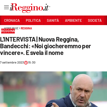
Vai
CRONACA
POLITICA
SANITÀ
AMBIENTE
SOCIETÀ
HOME PAGE
REGGINA
REGGINA
Sezioni
L'INTERVISTA | Nuova Reggina,
CRONACA
Bandecchi: «Noi giocheremmo per
POLITICA
vincere». E svela il nome
SANITÀ
7 settembre 2023
15:30
AMBIENTE
SOCIETÀ
CULTURA
ECONOMIA E LAVORO