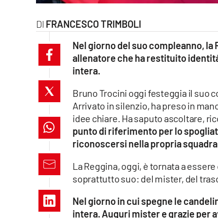
laconair.it
FRANCESCO TRIMBOLI
lacitymag.it
Nel giorno del suo compleanno, la 
allenatore che ha restituito identità
ilreggino.it
intera.
cosenzachannel.it
Bruno Trocini oggi festeggia il su
Arrivato in silenzio, ha preso in mano
ilvibonese.it
idee chiare. Ha saputo ascoltare, ri
catanzarochannel.it
punto di riferimento per lo spogliato
riconoscersi nella propria squadra
lacapitalenews.it
La Reggina, oggi, è tornata a essere 
soprattutto suo: del mister, del tras
App
Nel giorno in cui spegne le candelin
Android
intera. Auguri mister e grazie per a