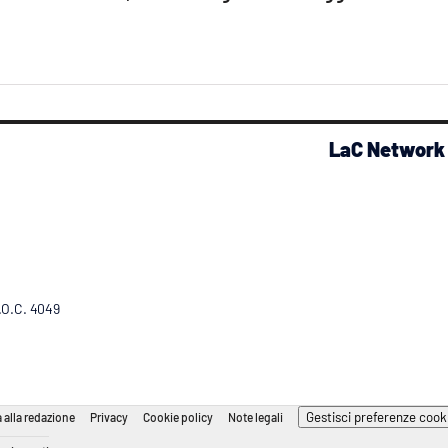
LaC Network
R.O.C. 4049
Gestisci preferenze cook
 alla redazione
Privacy
Cookie policy
Note legali