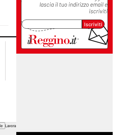
lascia il tuo indirizzo email e
iscriviti
Iscriviti
lacplay.it
lacitymag.it
lactv.it
lacapitalenews.it
laconair.it
cosenzachannel.it
ilvibonese.it
catanzarochannel.it
ie
Lavora con noi