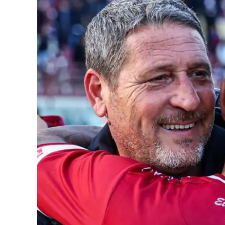
Eventi
Sport
Streaming
LaC TV
Lac Network
LaC OnAir
LaC
Network
lacplay.it
lactv.it