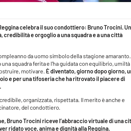
Reggina celebra il suo condottiero: Bruno Trocini. U
, credibilità e orgoglio a una squadra e a una città
o compleanno da uomo simbolo della stagione amaranto.
 una squadra ferita e l’ha guidata con equilibrio, umiltà
costruire, motivare.
È diventato, giorno dopo giorno, u
io e per una tifoseria che ha ritrovato il piacere di
.
credibile, organizzata, rispettata. Il merito è anche e
cinatore, del condottiero.
e, Bruno Trocini riceve l’abbraccio virtuale di una ci
ver ridato voce, anima e dignità alla Reggina.