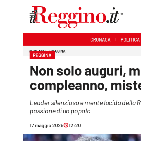
Sezioni
CRONACA
POLITICA
Cronaca
HOME PAGE
REGGINA
REGGINA
Politica
Non solo auguri, m
Sanità
compleanno, miste
Ambiente
Leader silenzioso e mente lucida della R
Società
passione di un popolo
Cultura
17 maggio 2025
12:20
Economia e lavoro