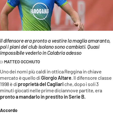
EVENTI
SPORT
Streaming
Il difensore era pronto a vestire la maglia amaranto,
LAC TV
poi i piani del club isolano sono cambiati. Quasi
LAC NETWORK
impossibile vederlo in Calabria adesso
MATTEO OCCHIUTO
LAC ONAIR
Uno dei nomi più caldi in ottica Reggina in chiave
LaC
mercato è quello di
Giorgio Altare
. Il difensore classe
Network
1998 è di
proprietà del Cagliari
che, dopo i soli 3
LACPLAY.IT
minuti giocati nelle prime diciannove partite, era
pronto a mandarlo in prestito in Serie B.
LACTV.IT
Accordo
LACONAIR.IT