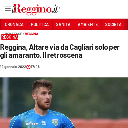
Vai
CRONACA
POLITICA
SANITÀ
AMBIENTE
SOCIETÀ
HOME PAGE
REGGINA
REGGINA
Sezioni
Reggina, Altare via da Cagliari solo per
CRONACA
gli amaranto. Il retroscena
POLITICA
12 gennaio 2022
17:46
SANITÀ
AMBIENTE
SOCIETÀ
CULTURA
ECONOMIA E LAVORO