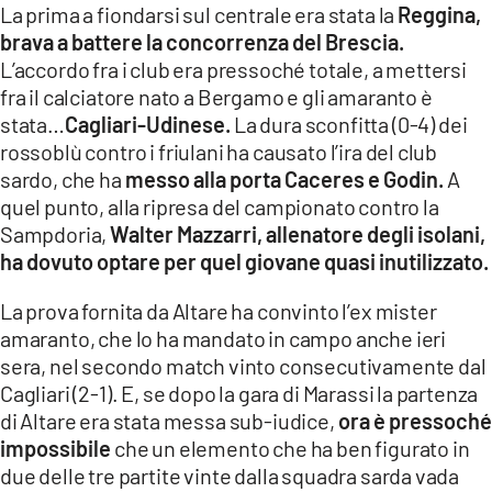
La prima a fiondarsi sul centrale era stata la
Reggina,
LACITYMAG.IT
brava a battere la concorrenza del Brescia.
L’accordo fra i club era pressoché totale, a mettersi
ILREGGINO.IT
fra il calciatore nato a Bergamo e gli amaranto è
stata…
Cagliari-Udinese.
La dura sconfitta (0-4) dei
COSENZACHANNEL.IT
rossoblù contro i friulani ha causato l’ira del club
sardo, che ha
messo alla porta Caceres e Godin.
A
ILVIBONESE.IT
quel punto, alla ripresa del campionato contro la
CATANZAROCHANNEL.IT
Sampdoria,
Walter Mazzarri, allenatore degli isolani,
ha dovuto optare per quel giovane quasi inutilizzato.
LACAPITALENEWS.IT
La prova fornita da Altare ha convinto l’ex mister
amaranto, che lo ha mandato in campo anche ieri
App
sera, nel secondo match vinto consecutivamente dal
ANDROID
Cagliari (2-1). E, se dopo la gara di Marassi la partenza
di Altare era stata messa sub-iudice,
ora è pressoché
APPLE
impossibile
che un elemento che ha ben figurato in
due delle tre partite vinte dalla squadra sarda vada