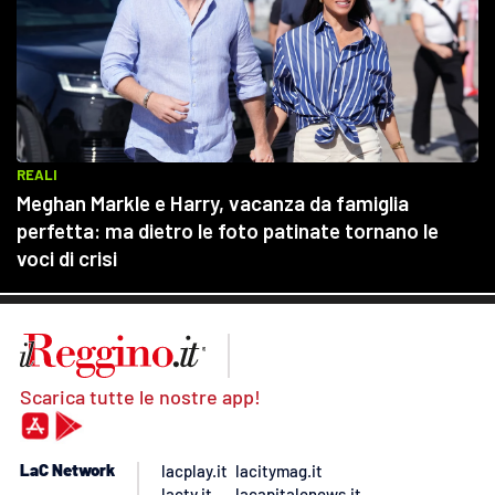
Scarica tutte le nostre app!
LaC Network
lacplay.it
lacitymag.it
lactv.it
lacapitalenews.it