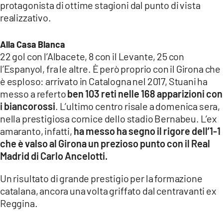
protagonista di ottime stagioni dal punto di vista
realizzativo.
LACITYMAG.IT
ILREGGINO.IT
Alla Casa Blanca
22 gol con l’Albacete, 8 con il Levante, 25 con
COSENZACHANNEL.IT
l’Espanyol, fra le altre. È però proprio con il Girona che
è esploso: arrivato in Catalogna nel 2017, Stuani ha
ILVIBONESE.IT
messo a referto
ben 103 reti nelle 168 apparizioni con
CATANZAROCHANNEL.IT
i biancorossi
. L’ultimo centro risale a domenica sera,
nella prestigiosa cornice dello stadio Bernabeu. L’ex
LACAPITALENEWS.IT
amaranto, infatti,
ha messo ha segno il rigore dell’1-1
che è valso al Girona un prezioso punto con il Real
App
Madrid di Carlo Ancelotti.
ANDROID
Un risultato di grande prestigio per la formazione
catalana, ancora una volta griffato dal centravanti ex
APPLE
Reggina.