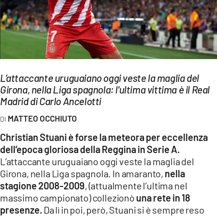
EVENTI
SPORT
Streaming
L’attaccante uruguaiano oggi veste la maglia del
LAC TV
Girona, nella Liga spagnola: l'ultima vittima è il Real
LAC NETWORK
Madrid di Carlo Ancelotti
MATTEO OCCHIUTO
LAC ONAIR
Christian Stuani è forse la meteora per eccellenza
LaC
dell’epoca gloriosa della Reggina in Serie A.
Network
L’attaccante uruguaiano oggi veste la maglia del
LACPLAY.IT
Girona, nella Liga spagnola. In amaranto,
nella
stagione 2008-2009
, (attualmente l’ultima nel
LACTV.IT
massimo campionato) collezionò
una rete in 18
presenze.
Da lì in poi, però, Stuani si è sempre reso
LACONAIR.IT