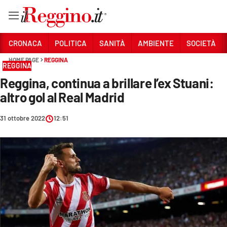
Vai
CRONACA
POLITICA
SANITÀ
AMBIENTE
SOCIETÀ
HOME PAGE
REGGINA
REGGINA
Sezioni
Reggina, continua a brillare l’ex Stuani:
CRONACA
altro gol al Real Madrid
POLITICA
31 ottobre 2022
12:51
SANITÀ
AMBIENTE
SOCIETÀ
CULTURA
ECONOMIA E LAVORO