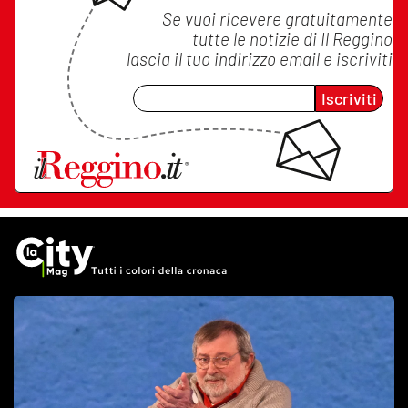
Se vuoi ricevere gratuitamente
tutte le notizie di
Il Reggino
lascia il tuo indirizzo email e iscriviti
Iscriviti