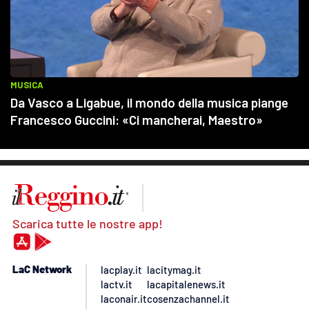
Scarica tutte le nostre app!
LaC Network
lacplay.it
lacitymag.it
lactv.it
lacapitalenews.it
laconair.it
cosenzachannel.it