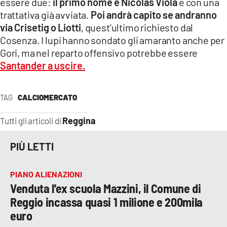
essere due:
il primo nome è Nicolas Viola
e con una
trattativa già avviata.
Poi andrà capito se andranno
via Crisetig o Liotti
, quest’ultimo richiesto dal
Cosenza. I lupi hanno sondato gli amaranto anche per
Gori, ma nel reparto offensivo potrebbe essere
Santander a uscire.
TAG
CALCIOMERCATO
Reggina
Tutti gli articoli di
PIÙ LETTI
PIANO ALIENAZIONI
Venduta l'ex scuola Mazzini, il Comune di
Reggio incassa quasi 1 milione e 200mila
euro