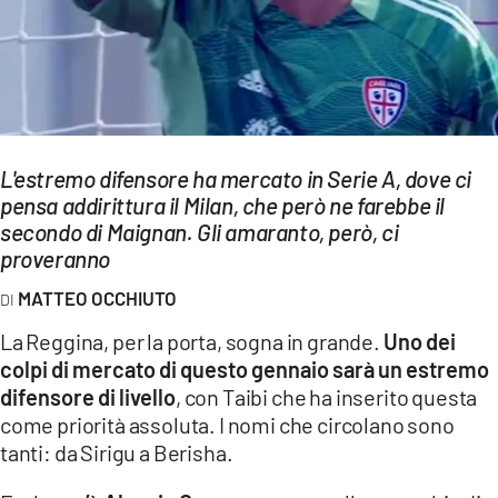
EVENTI
SPORT
Streaming
L'estremo difensore ha mercato in Serie A, dove ci
LAC TV
pensa addirittura il Milan, che però ne farebbe il
LAC NETWORK
secondo di Maignan. Gli amaranto, però, ci
proveranno
LAC ONAIR
MATTEO OCCHIUTO
LaC
La Reggina, per la porta, sogna in grande.
Uno dei
Network
colpi di mercato di questo gennaio sarà un estremo
LACPLAY.IT
difensore di livello
, con Taibi che ha inserito questa
come priorità assoluta. I nomi che circolano sono
LACTV.IT
tanti: da Sirigu a Berisha.
LACONAIR.IT