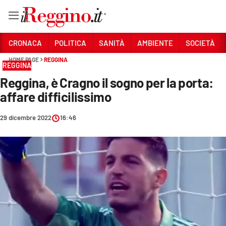
Vai
CRONACA
POLITICA
SANITÀ
AMBIENTE
SOCIETÀ
HOME PAGE
REGGINA
REGGINA
Sezioni
Reggina, è Cragno il sogno per la porta:
CRONACA
affare difficilissimo
POLITICA
29 dicembre 2022
16:46
SANITÀ
AMBIENTE
SOCIETÀ
CULTURA
ECONOMIA E LAVORO