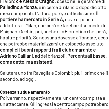
Fra loro
c’è Alessio Cragno
: sceso nelle gerarchie di
Palladino a Monza
, è in cerca di rilancio dopo diciotto
LACITYMAG.IT
mesi complicati. L’affare, però, è difficilissimo:
il
portiere ha mercato in Serie A,
dove ci pensa
ILREGGINO.IT
addirittura il Milan, che però ne farebbe il secondo di
COSENZACHANNEL.IT
Maignan. Occhio, poi, anche alla Fiorentina che, però,
ha altre priorità. Se nessuna dovesse affondare, ecco
ILVIBONESE.IT
che potrebbe materializzarsi un colpaccio assoluto,
complici i buoni rapporti fra il club amaranto e
CATANZAROCHANNEL.IT
Adriano Galliani, ad
dei brianzoli.
Percentuali basse,
LACAPITALENEWS.IT
come detto, ma esistenti.
Saluterà uno fra Ravaglia e Colombi: più il primo che il
App
secondo, ad oggi.
ANDROID
Cosenza su due amaranto
APPLE
Poi verranno, rispettivamente, un centrocampista e
un attaccante. Gli ingressi a centrocampo potrebbero