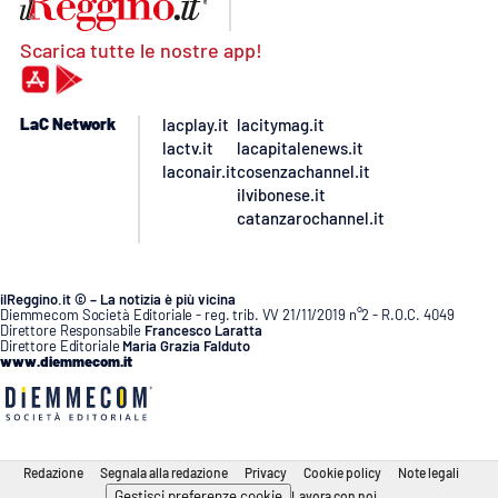
Scarica tutte le nostre app!
LaC Network
lacplay.it
lacitymag.it
lactv.it
lacapitalenews.it
laconair.it
cosenzachannel.it
ilvibonese.it
catanzarochannel.it
ilReggino.it © – La notizia è più vicina
Diemmecom Società Editoriale - reg. trib. VV 21/11/2019 n°2 - R.O.C. 4049
Direttore Responsabile
Francesco Laratta
Direttore Editoriale
Maria Grazia Falduto
www.diemmecom.it
Redazione
Segnala alla redazione
Privacy
Cookie policy
Note legali
Gestisci preferenze cookie
Lavora con noi