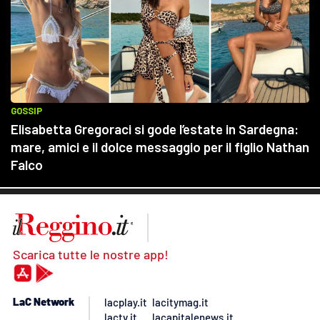
Scarica tutte le nostre app!
LaC Network
lacplay.it
lacitymag.it
lactv.it
lacapitalenews.it