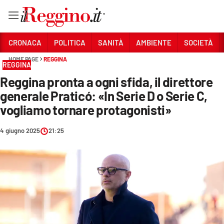
Vai
CRONACA
POLITICA
SANITÀ
AMBIENTE
SOCIETÀ
HOME PAGE
REGGINA
REGGINA
Sezioni
Reggina pronta a ogni sfida, il direttore
CRONACA
generale Praticó: «In Serie D o Serie C,
POLITICA
vogliamo tornare protagonisti»
SANITÀ
4 giugno 2025
21:25
AMBIENTE
SOCIETÀ
CULTURA
ECONOMIA E LAVORO