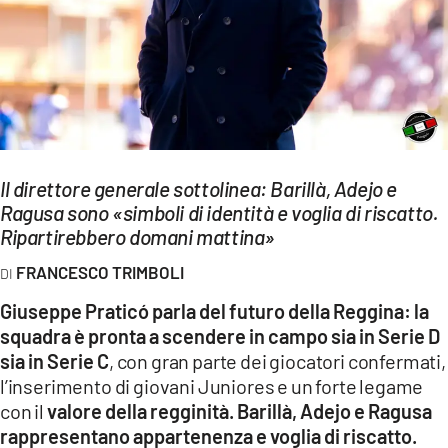
EVENTI
SPORT
Streaming
LAC TV
Il direttore generale sottolinea: Barillà, Adejo e
LAC NETWORK
Ragusa sono «simboli di identità e voglia di riscatto.
Ripartirebbero domani mattina»
LAC ONAIR
FRANCESCO TRIMBOLI
LaC
Giuseppe Praticó parla del futuro della Reggina: la
Network
squadra è pronta a scendere in campo sia in Serie D
LACPLAY.IT
sia in Serie C
, con gran parte dei giocatori confermati,
l’inserimento di giovani Juniores e un forte legame
LACTV.IT
con il
valore della regginità. Barillà, Adejo e Ragusa
rappresentano appartenenza e voglia di riscatto.
LACONAIR.IT