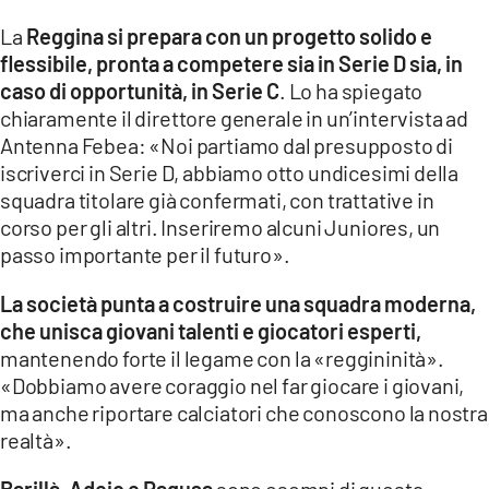
La
Reggina si prepara con un progetto solido e
LACITYMAG.IT
flessibile, pronta a competere sia in Serie D sia, in
ILREGGINO.IT
caso di opportunità, in Serie C
. Lo ha spiegato
chiaramente il direttore generale in un’intervista ad
COSENZACHANNEL.IT
Antenna Febea: «Noi partiamo dal presupposto di
iscriverci in Serie D, abbiamo otto undicesimi della
ILVIBONESE.IT
squadra titolare già confermati, con trattative in
corso per gli altri. Inseriremo alcuni Juniores, un
CATANZAROCHANNEL.IT
passo importante per il futuro».
LACAPITALENEWS.IT
La società punta a costruire una squadra moderna,
che unisca giovani talenti e giocatori esperti,
App
mantenendo forte il legame con la «reggininità».
ANDROID
«Dobbiamo avere coraggio nel far giocare i giovani,
ma anche riportare calciatori che conoscono la nostra
APPLE
realtà».
Barillà, Adejo e Ragusa
sono esempi di questa