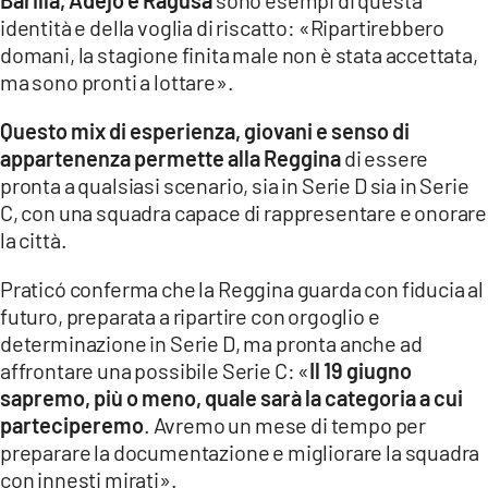
identità e della voglia di riscatto: «Ripartirebbero
domani, la stagione finita male non è stata accettata,
ma sono pronti a lottare».
Questo mix di esperienza, giovani e senso di
appartenenza permette alla Reggina
di essere
pronta a qualsiasi scenario, sia in Serie D sia in Serie
C, con una squadra capace di rappresentare e onorare
la città.
Praticó conferma che la Reggina guarda con fiducia al
futuro, preparata a ripartire con orgoglio e
determinazione in Serie D, ma pronta anche ad
affrontare una possibile Serie C: «
Il 19 giugno
sapremo, più o meno, quale sarà la categoria a cui
parteciperemo
. Avremo un mese di tempo per
preparare la documentazione e migliorare la squadra
con innesti mirati».