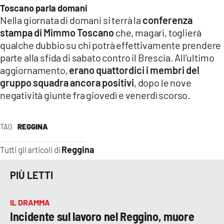
Toscano parla domani
LACITYMAG.IT
Nella giornata di domani si terrà la
conferenza
stampa di Mimmo Toscano
che, magari, toglierà
ILREGGINO.IT
qualche dubbio su chi potrà effettivamente prendere
parte alla sfida di sabato contro il Brescia. All’ultimo
COSENZACHANNEL.IT
aggiornamento,
erano quattordici i membri del
gruppo squadra ancora positivi
, dopo le nove
ILVIBONESE.IT
negatività giunte fra giovedì e venerdì scorso.
CATANZAROCHANNEL.IT
LACAPITALENEWS.IT
TAG
REGGINA
Reggina
Tutti gli articoli di
App
ANDROID
PIÙ LETTI
APPLE
IL DRAMMA
Incidente sul lavoro nel Reggino, muore