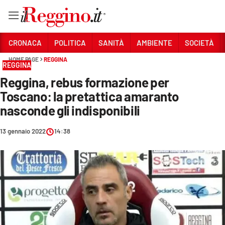
Vai
CRONACA
POLITICA
SANITÀ
AMBIENTE
SOCIETÀ
HOME PAGE
REGGINA
REGGINA
Sezioni
Reggina, rebus formazione per
CRONACA
Toscano: la pretattica amaranto
POLITICA
nasconde gli indisponibili
SANITÀ
13 gennaio 2022
14:38
AMBIENTE
SOCIETÀ
CULTURA
ECONOMIA E LAVORO