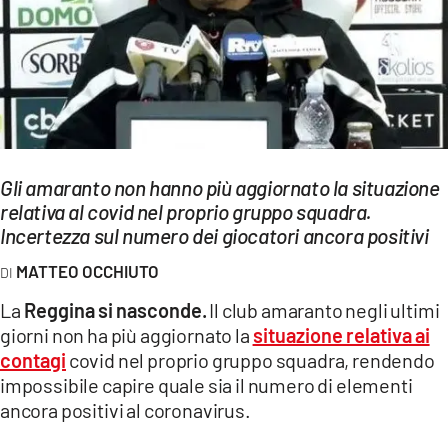
EVENTI
SPORT
Streaming
LAC TV
Gli amaranto non hanno più aggiornato la situazione
LAC NETWORK
relativa al covid nel proprio gruppo squadra.
Incertezza sul numero dei giocatori ancora positivi
LAC ONAIR
MATTEO OCCHIUTO
LaC
La
Reggina si nasconde.
Il club amaranto negli ultimi
Network
giorni non ha più aggiornato la
situazione relativa ai
LACPLAY.IT
contagi
covid nel proprio gruppo squadra, rendendo
impossibile capire quale sia il numero di elementi
LACTV.IT
ancora positivi al coronavirus.
LACONAIR.IT