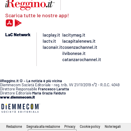
Scarica tutte le nostre app!
LaC Network
lacplay.it
lacitymag.it
lactv.it
lacapitalenews.it
laconair.it
cosenzachannel.it
ilvibonese.it
catanzarochannel.it
ilReggino.it © – La notizia è più vicina
Diemmecom Società Editoriale - reg. trib. VV 21/11/2019 n°2 - R.O.C. 4049
Direttore Responsabile
Francesco Laratta
Direttore Editoriale
Maria Grazia Falduto
www.diemmecom.it
Redazione
Segnala alla redazione
Privacy
Cookie policy
Note legali