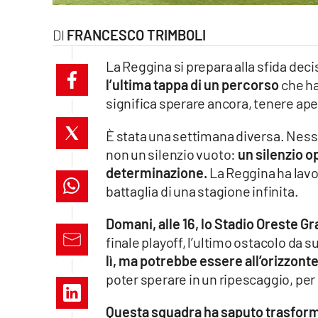
laconair.it
FRANCESCO TRIMBOLI
lacitymag.it
La Reggina si prepara alla sfida deci
l’ultima tappa di un percorso
che ha
ilreggino.it
significa sperare ancora, tenere aper
cosenzachannel.it
È stata una settimana diversa. Nessu
non un silenzio vuoto:
un silenzio o
ilvibonese.it
determinazione.
La Reggina ha lavor
catanzarochannel.it
battaglia di una stagione infinita.
Domani, alle 16, lo Stadio Oreste Gran
lacapitalenews.it
finale playoff, l’ultimo ostacolo da 
lì, ma potrebbe essere all’orizzont
App
poter sperare in un ripescaggio, per
Android
Questa squadra ha saputo trasforma