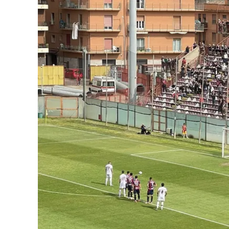
Eventi
Sport
Streaming
LaC TV
Lac Network
LaC OnAir
LaC
Network
lacplay.it
lactv.it