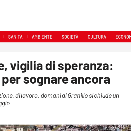
SANITÀ
AMBIENTE
SOCIETÀ
CULTURA
ECONOM
 vigilia di speranza:
a per sognare ancora
ione, di lavoro: domani al Granillo si chiude un
aggio