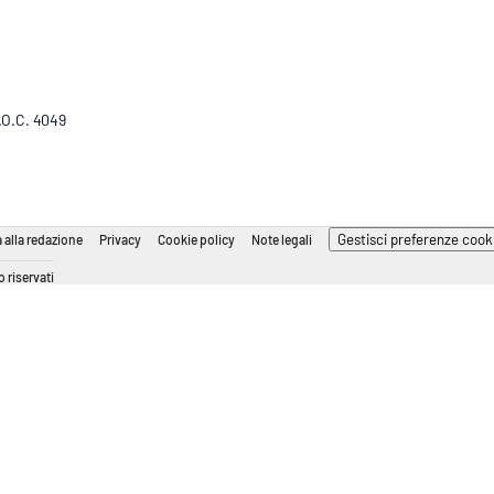
R.O.C. 4049
Gestisci preferenze cook
 alla redazione
Privacy
Cookie policy
Note legali
 riservati