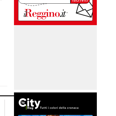
lacplay.it
lacitymag.it
lactv.it
lacapitalenews.it
laconair.it
cosenzachannel.it