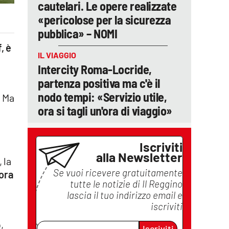
cautelari. Le opere realizzate
«pericolose per la sicurezza
pubblica» – NOMI
, è
IL VIAGGIO
Intercity Roma-Locride,
partenza positiva ma c'è il
nodo tempi: «Servizio utile,
. Ma
ora si tagli un'ora di viaggio»
Iscriviti
alla Newsletter
 la
Se vuoi ricevere gratuitamente
cora
tutte le notizie di
Il Reggino
lascia il tuo indirizzo email e
iscriviti
,
Iscriviti