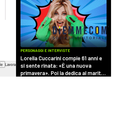
ilvibonese.it
catanzarochannel.it
ie
Lavora con noi