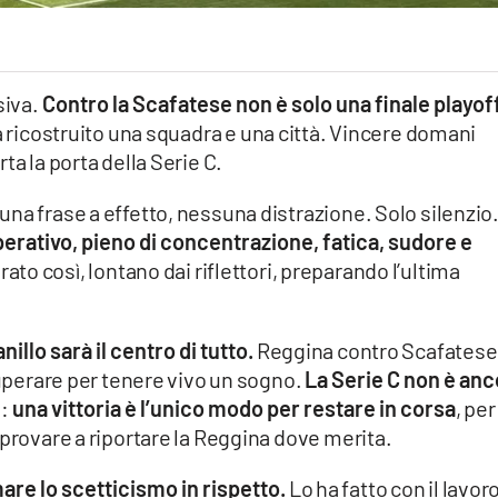
siva.
Contro la Scafatese non è solo una finale playoff
 ricostruito una squadra e una città. Vincere domani
ta la porta della Serie C.
na frase a effetto, nessuna distrazione. Solo silenzio
perativo, pieno di concentrazione, fatica, sudore e
ato così, lontano dai riflettori, preparando l’ultima
illo sarà il centro di tutto.
Reggina contro Scafatese,
superare per tenere vivo un sogno.
La Serie C non è an
e
:
una vittoria è l’unico modo per restare in corsa
, per
 provare a riportare la Reggina dove merita.
re lo scetticismo in rispetto.
Lo ha fatto con il lavoro