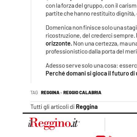
Apple
con la forza del gruppo, con il caris
partite che hanno restituito dignità,
Domenica non finisce solo una stagion
ricostruzione, del crederci sempre.
Vai
orizzonte.
Non una certezza, ma una p
professionistico dalla porta del meri
Adesso serve solo una cosa: esserc
Perché domani si gioca il futuro di 
TAG
REGGINA ·
REGGIO CALABRIA
Tutti gli articoli di
Reggina