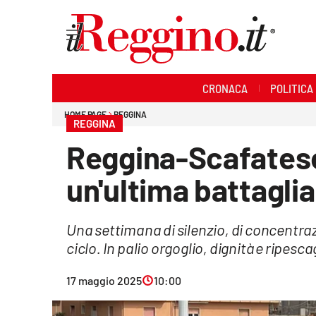
Sezioni
CRONACA
POLITICA
Cronaca
HOME PAGE
REGGINA
REGGINA
Politica
Reggina-Scafatese,
Sanità
un'ultima battagli
Ambiente
Una settimana di silenzio, di concentraz
Società
ciclo. In palio orgoglio, dignità e ripesc
Cultura
17 maggio 2025
10:00
Economia e lavoro