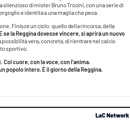
ma silenzioso di mister Bruno Trocini, con una serie di
 orgoglio e identità a una maglia che pesa.
e. Finisce un ciclo: quello della rincorsa, della
E se la Reggina dovesse vincere, si aprirà un nuovo
ossibilità vera, concreta, di rientrare nel calcio
to sportivo.
i.
Col cuore, con la voce, con l’anima.
un popolo intero. È il giorno della Reggina.
LaC Network