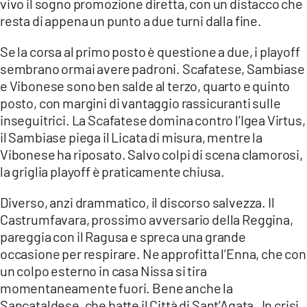
vivo il sogno promozione diretta, con un distacco che
resta di appena un punto a due turni dalla fine.
Se la corsa al primo posto è questione a due, i playoff
sembrano ormai avere padroni. Scafatese, Sambiase
e Vibonese sono ben salde al terzo, quarto e quinto
posto, con margini di vantaggio rassicuranti sulle
inseguitrici. La Scafatese domina contro l’Igea Virtus,
il Sambiase piega il Licata di misura, mentre la
Vibonese ha riposato. Salvo colpi di scena clamorosi,
la griglia playoff è praticamente chiusa.
Diverso, anzi drammatico, il discorso salvezza. Il
Castrumfavara, prossimo avversario della Reggina,
pareggia con il Ragusa e spreca una grande
occasione per respirare. Ne approfitta l’Enna, che con
un colpo esterno in casa Nissa si tira
momentaneamente fuori. Bene anche la
Sancataldese, che batte il Città di Sant’Agata . In crisi