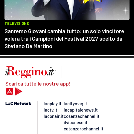
Scarica tutte le nostre app!
LaC Network
lacplay.it
lacitymag.it
lactv.it
lacapitalenews.it
laconair.it
cosenzachannel.it
ilvibonese.it
catanzarochannel.it