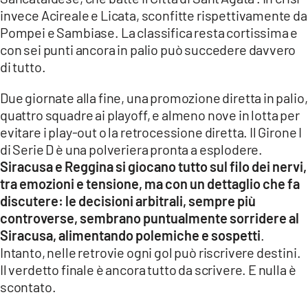
invece Acireale e Licata, sconfitte rispettivamente da
Pompei e Sambiase. La classifica resta cortissima e
con sei punti ancora in palio può succedere davvero
di tutto.
Due giornate alla fine, una promozione diretta in palio,
quattro squadre ai playoff, e almeno nove in lotta per
evitare i play-out o la retrocessione diretta. Il Girone I
di Serie D è una polveriera pronta a esplodere.
Siracusa e Reggina si giocano tutto sul filo dei nervi,
tra emozioni e tensione, ma con un dettaglio che fa
discutere: le decisioni arbitrali, sempre più
controverse, sembrano puntualmente sorridere al
Siracusa, alimentando polemiche e sospetti
.
Intanto, nelle retrovie ogni gol può riscrivere destini.
Il verdetto finale è ancora tutto da scrivere. E nulla è
scontato.