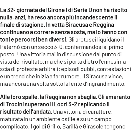
La 32ª giornata del Girone I di Serie D non ha risolto
LACITYMAG.IT
nulla, anzi, ha reso ancora più incandescente il
ILREGGINO.IT
finale di stagione. In vetta Siracusa e Reggina
continuano a correre senza sosta, ma lo fanno con
COSENZACHANNEL.IT
toni e percorsi ben diversi.
Gli aretusei liquidano il
Paternò con un secco 3-0, confermandosi al primo
ILVIBONESE.IT
posto. Una vittoria mai in discussione dal punto di
vista del risultato, ma che si porta dietro l’ennesima
CATANZAROCHANNEL.IT
scia di proteste arbitrali: episodi dubbi, contestazioni
LACAPITALENEWS.IT
e un trend che inizia a far rumore. Il Siracusa vince,
ma ancora una volta sotto la lente d’ingrandimento.
App
Alle loro spalle, la Reggina non sbaglia. Gli amaranto
ANDROID
di Trocini superano il Locri 3-2 replicando il
risultato dell’andata.
Una vittoria di carattere,
APPLE
maturata in un ambiente ostile e su un campo
complicato. I gol di Grillo, Barillà e Girasole tengono