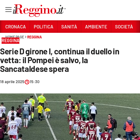
Vai
CRONACA
POLITICA
SANITÀ
AMBIENTE
SOCIETÀ
HOME PAGE
REGGINA
REGGINA
Sezioni
Serie D girone I, continua il duello in
CRONACA
vetta: il Pompei è salvo, la
POLITICA
Sancataldese spera
SANITÀ
18 aprile 2025
15:30
AMBIENTE
SOCIETÀ
CULTURA
ECONOMIA E LAVORO