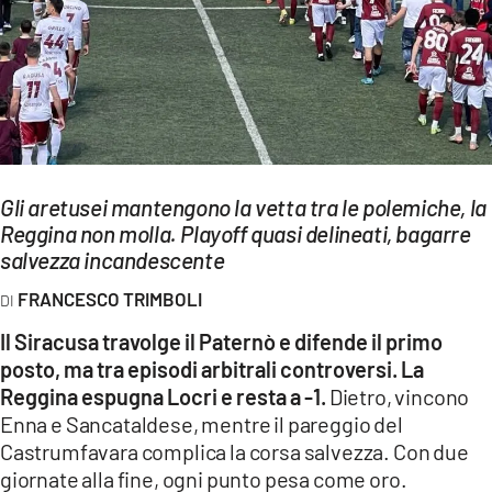
EVENTI
SPORT
Streaming
LAC TV
Gli aretusei mantengono la vetta tra le polemiche, la
LAC NETWORK
Reggina non molla. Playoff quasi delineati, bagarre
salvezza incandescente
LAC ONAIR
FRANCESCO TRIMBOLI
LaC
Il Siracusa travolge il Paternò e difende il primo
Network
posto, ma tra episodi arbitrali controversi. La
LACPLAY.IT
Reggina espugna Locri e resta a -1.
Dietro, vincono
Enna e Sancataldese, mentre il pareggio del
LACTV.IT
Castrumfavara complica la corsa salvezza. Con due
giornate alla fine, ogni punto pesa come oro.
LACONAIR.IT