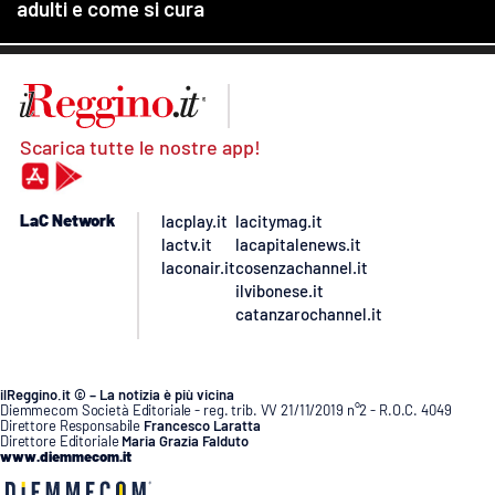
Scarica tutte le nostre app!
LaC Network
lacplay.it
lacitymag.it
lactv.it
lacapitalenews.it
laconair.it
cosenzachannel.it
ilvibonese.it
catanzarochannel.it
ilReggino.it © – La notizia è più vicina
Diemmecom Società Editoriale - reg. trib. VV 21/11/2019 n°2 - R.O.C. 4049
Direttore Responsabile
Francesco Laratta
Direttore Editoriale
Maria Grazia Falduto
www.diemmecom.it