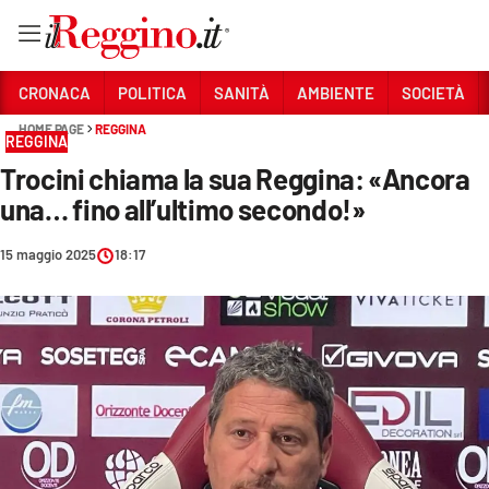
Vai
CRONACA
POLITICA
SANITÀ
AMBIENTE
SOCIETÀ
HOME PAGE
REGGINA
REGGINA
Sezioni
Trocini chiama la sua Reggina: «Ancora
CRONACA
una… fino all’ultimo secondo!»
POLITICA
15 maggio 2025
18:17
SANITÀ
AMBIENTE
SOCIETÀ
CULTURA
ECONOMIA E LAVORO