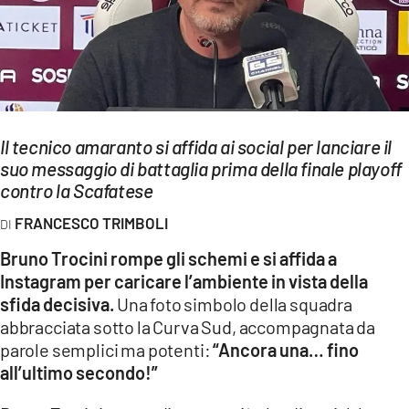
EVENTI
SPORT
Streaming
Il tecnico amaranto si affida ai social per lanciare il
LAC TV
suo messaggio di battaglia prima della finale playoff
LAC NETWORK
contro la Scafatese
FRANCESCO TRIMBOLI
LAC ONAIR
Bruno Trocini rompe gli schemi e si affida a
LaC
Instagram per caricare l’ambiente in vista della
Network
sfida decisiva.
Una foto simbolo della squadra
LACPLAY.IT
abbracciata sotto la Curva Sud, accompagnata da
parole semplici ma potenti:
“Ancora una… fino
LACTV.IT
all’ultimo secondo!”
LACONAIR.IT