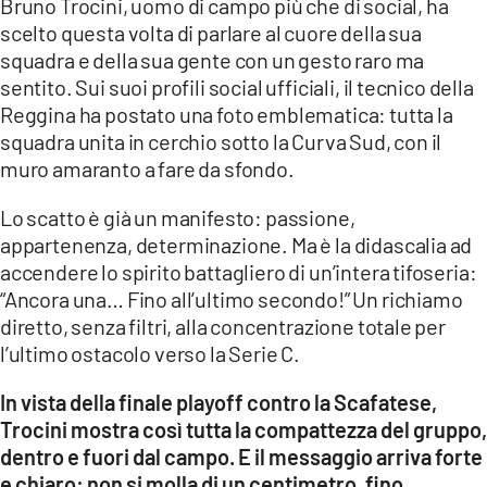
Bruno Trocini, uomo di campo più che di social, ha
scelto questa volta di parlare al cuore della sua
LACITYMAG.IT
squadra e della sua gente con un gesto raro ma
sentito. Sui suoi profili social ufficiali, il tecnico della
ILREGGINO.IT
Reggina ha postato una foto emblematica: tutta la
COSENZACHANNEL.IT
squadra unita in cerchio sotto la Curva Sud, con il
muro amaranto a fare da sfondo.
ILVIBONESE.IT
Lo scatto è già un manifesto: passione,
CATANZAROCHANNEL.IT
appartenenza, determinazione. Ma è la didascalia ad
accendere lo spirito battagliero di un’intera tifoseria:
LACAPITALENEWS.IT
“Ancora una… Fino all’ultimo secondo!” Un richiamo
diretto, senza filtri, alla concentrazione totale per
App
l’ultimo ostacolo verso la Serie C.
ANDROID
In vista della finale playoff contro la Scafatese,
APPLE
Trocini mostra così tutta la compattezza del gruppo,
dentro e fuori dal campo. E il messaggio arriva forte
e chiaro: non si molla di un centimetro, fino