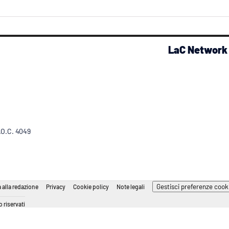
LaC Network
R.O.C. 4049
Gestisci preferenze cook
 alla redazione
Privacy
Cookie policy
Note legali
 riservati