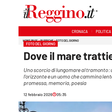
Sezioni
CRONACA
POLITICA
Cronaca
HOME PAGE
RUBRICHE
FOTO DEL GIORNO
FOTO DEL GIORNO
Politica
Dove il mare trattie
Sanità
Uno scorcio di lungomare al tramonto: 
Ambiente
l’orizzonte e un uomo che cammina lento.
Società
promessa, memoria, poesia
Cultura
12 febbraio 2026
05:35
Economia e lavoro