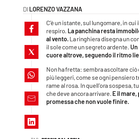
laconair.it
LORENZO VAZZANA
C’è un istante, sul lungomare, in cui
lacitymag.it
respiro.
La panchina resta immobile
ilreggino.it
al vento.
La ringhiera disegna un confi
il sole come un segreto ardente.
Un 
cosenzachannel.it
cuore altrove, seguendo il ritmo li
ilvibonese.it
Non ha fretta: sembra ascoltare ciò c
più leggeri, come se ogni pensiero t
catanzarochannel.it
rame al rosa. In quell’ora sospesa, t
che deve ancora arrivare.
E il mare,
lacapitalenews.it
promessa che non vuole finire.
App
Android