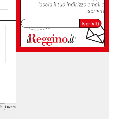
lascia il tuo indirizzo email e
iscriviti
Iscriviti
lacplay.it
lacitymag.it
lactv.it
lacapitalenews.it
laconair.it
cosenzachannel.it
ilvibonese.it
catanzarochannel.it
ie
Lavora con noi