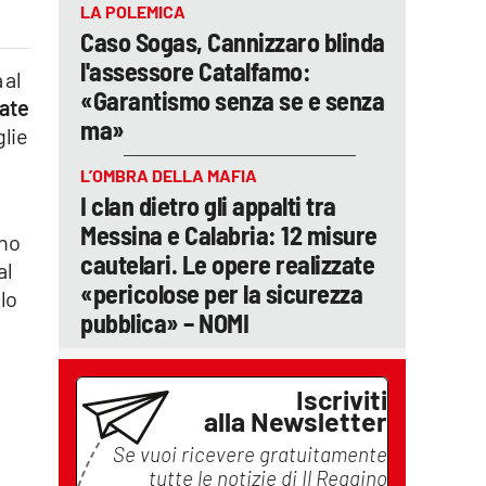
LA POLEMICA
Caso Sogas, Cannizzaro blinda
l'assessore Catalfamo:
 al
«Garantismo senza se e senza
rate
ma»
glie
L’OMBRA DELLA MAFIA
I clan dietro gli appalti tra
Messina e Calabria: 12 misure
nno
cautelari. Le opere realizzate
al
«pericolose per la sicurezza
llo
pubblica» – NOMI
Iscriviti
alla Newsletter
Se vuoi ricevere gratuitamente
tutte le notizie di
Il Reggino