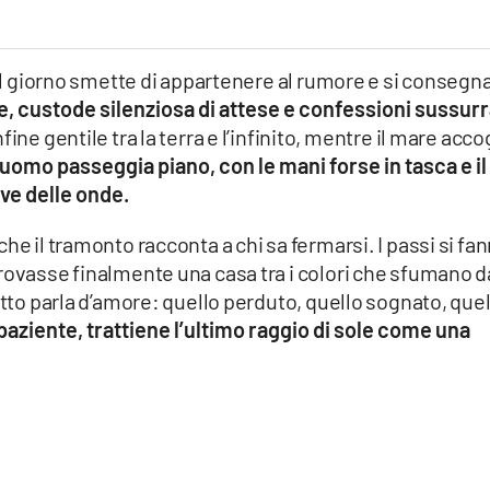
 il giorno smette di appartenere al rumore e si consegna
, custode silenziosa di attese e confessioni sussur
ne gentile tra la terra e l’infinito, mentre il mare acco
uomo passeggia piano, con le mani forse in tasca e il
eve delle onde.
he il tramonto racconta a chi sa fermarsi. I passi si fa
rovasse finalmente una casa tra i colori che sfumano d
utto parla d’amore: quello perduto, quello sognato, que
 paziente, trattiene l’ultimo raggio di sole come una