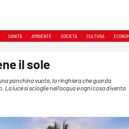
SANITÀ
AMBIENTE
SOCIETÀ
CULTURA
ECONOM
ne il sole
una panchina vuota, la ringhiera che guarda
 La luce si scioglie nell’acqua e ogni cosa diventa