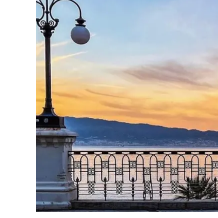
Eventi
Sport
Streaming
LaC TV
Lac Network
LaC OnAir
LaC
Network
lacplay.it
lactv.it