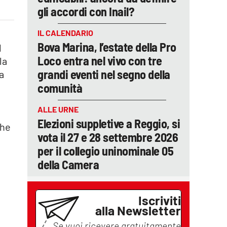
gli accordi con Inail?
IL CALENDARIO
Bova Marina, l’estate della Pro
l
Loco entra nel vivo con tre
la
grandi eventi nel segno della
la
comunità
ALLE URNE
Elezioni suppletive a Reggio, si
che
vota il 27 e 28 settembre 2026
per il collegio uninominale 05
della Camera
Iscriviti
alla Newsletter
Se vuoi ricevere gratuitamente