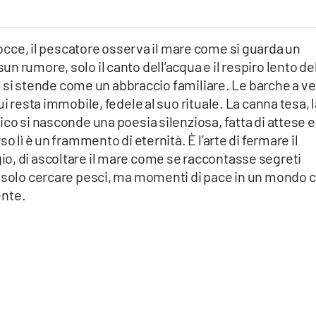
rocce, il pescatore osserva il mare come si guarda un
 rumore, solo il canto dell’acqua e il respiro lento de
ana si stende come un abbraccio familiare. Le barche a ve
i resta immobile, fedele al suo rituale. La canna tesa, 
ico si nasconde una poesia silenziosa, fatta di attese e
o lì è un frammento di eternità. È l’arte di fermare il
o, di ascoltare il mare come se raccontasse segreti
è solo cercare pesci, ma momenti di pace in un mondo 
ente.