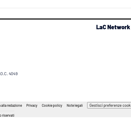
LaC Network
R.O.C. 4049
Gestisci preferenze cook
 alla redazione
Privacy
Cookie policy
Note legali
 riservati