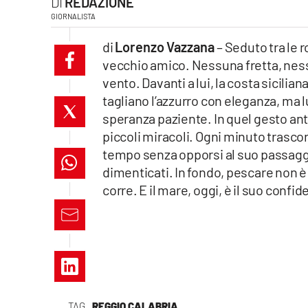
REDAZIONE
laconair.it
GIORNALISTA
di
Lorenzo Vazzana
– Seduto tra le 
lacitymag.it
vecchio amico. Nessuna fretta, nessun
vento. Davanti a lui, la costa sicili
ilreggino.it
tagliano l’azzurro con eleganza, ma lu
cosenzachannel.it
speranza paziente. In quel gesto ant
piccoli miracoli. Ogni minuto trascors
ilvibonese.it
tempo senza opporsi al suo passaggi
dimenticati. In fondo, pescare non 
catanzarochannel.it
corre. E il mare, oggi, è il suo confid
lacapitalenews.it
App
Android
TAG
REGGIO CALABRIA