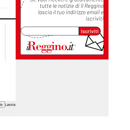
tutte le notizie di
Il Reggino
lascia il tuo indirizzo email e
iscriviti
lacplay.it
lacitymag.it
Iscriviti
lactv.it
lacapitalenews.it
laconair.it
cosenzachannel.it
ilvibonese.it
catanzarochannel.it
ie
Lavora con noi