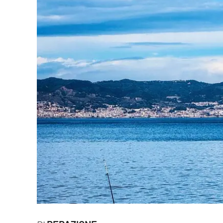
Eventi
Sport
Streaming
LaC TV
Lac Network
LaC OnAir
LaC
Network
lacplay.it
lactv.it