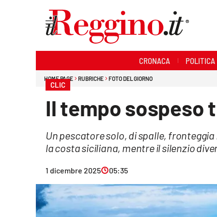
Sezioni
CRONACA
POLITICA
Cronaca
HOME PAGE
RUBRICHE
FOTO DEL GIORNO
CLIC
Politica
Il tempo sospeso t
Sanità
Un pescatore solo, di spalle, fronteggia 
Ambiente
la costa siciliana, mentre il silenzio d
Società
1 dicembre 2025
05:35
Cultura
Economia e lavoro