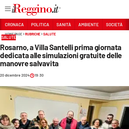
Vai
CRONACA
POLITICA
SANITÀ
AMBIENTE
SOCIETÀ
HOME PAGE
RUBRICHE
SALUTE
SALUTE
Sezioni
Rosarno, a Villa Santelli prima giornata
CRONACA
dedicata alle simulazioni gratuite delle
POLITICA
manovre salvavita
SANITÀ
20 dicembre 2024
19:30
AMBIENTE
SOCIETÀ
CULTURA
ECONOMIA E LAVORO