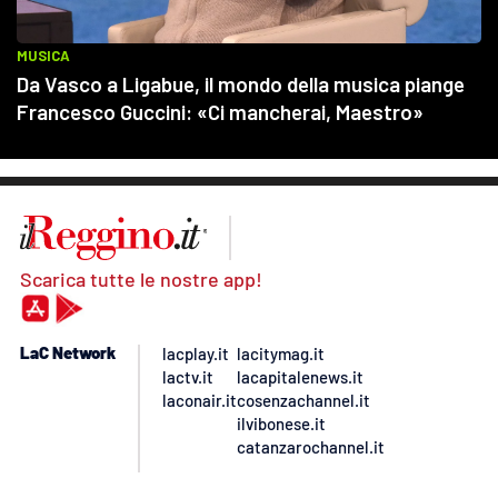
Scarica tutte le nostre app!
LaC Network
lacplay.it
lacitymag.it
lactv.it
lacapitalenews.it
laconair.it
cosenzachannel.it
ilvibonese.it
catanzarochannel.it