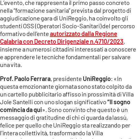
L’evento, che rappresenta il primo passo concreto
nella “formazione sanitaria” prevista dal progetto di
LACITYMAG.IT
aggiudicazione gara di UniReggio, ha coinvolto gli
ILREGGINO.IT
studenti OSS (Operatori Socio-Sanitari) del percorso
formativo dell’ente
autorizzato dalla Regione
COSENZACHANNEL.IT
Calabria con Decreto Dirigenziale n.4710/2023
,
insieme a numerosi cittadini interessati a conoscere
ILVIBONESE.IT
e apprendere le tecniche fondamentali per salvare
una vita.
CATANZAROCHANNEL.IT
LACAPITALENEWS.IT
Prof. Paolo Ferrara
, presidente
UniReggio
: «In
questa emozionante giornata sono stato colpito da
un cartello pubblicitario affisso in prossimità di Villa
App
Jole Santelli con uno slogan significativo
“Il sogno
ANDROID
comincia da qui
». Sono convinto che questo è un
messaggio di gratitudine di chi ci guarda da lassù,
APPLE
felice per quello che UniReggio sta realizzando per
l’intera collettività, trasformando la Villa