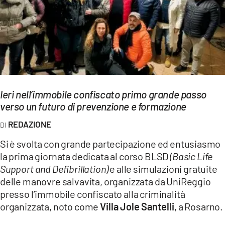
EVENTI
SPORT
Streaming
LAC TV
Ieri nell’immobile confiscato primo grande passo
LAC NETWORK
verso un futuro di prevenzione e formazione
LAC ONAIR
REDAZIONE
Si è svolta con grande partecipazione ed entusiasmo
LaC
la prima giornata dedicata al corso BLSD
(Basic Life
Network
Support and Defibrillation)
e alle simulazioni gratuite
LACPLAY.IT
delle manovre salvavita, organizzata da UniReggio
presso l’immobile confiscato alla criminalità
LACTV.IT
organizzata, noto come
Villa Jole Santelli
, a Rosarno.
LACONAIR.IT