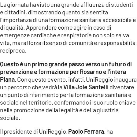
La giornata ha visto una grande affluenza di studenti
e cittadini, dimostrando quanto sia sentita
l’importanza di una formazione sanitaria accessibile e
di qualità. Apprendere come agire in caso di
emergenze cardiache e respiratorie non solo salva
vite, ma rafforza il senso di comunità e responsabilità
reciproca.
Questo è un primo grande passo verso un futuro di
prevenzione e formazione per Rosarno e l’intera
Piana.
Con questo evento, infatti, UniReggio inaugura
un percorso che vedrà la
Villa Jole Santelli
diventare
un punto di riferimento per la formazione sanitaria e
sociale nel territorio, confermando il suo ruolo chiave
nella promozione della legalità e della giustizia
sociale.
Il presidente di UniReggio,
Paolo Ferrara
, ha