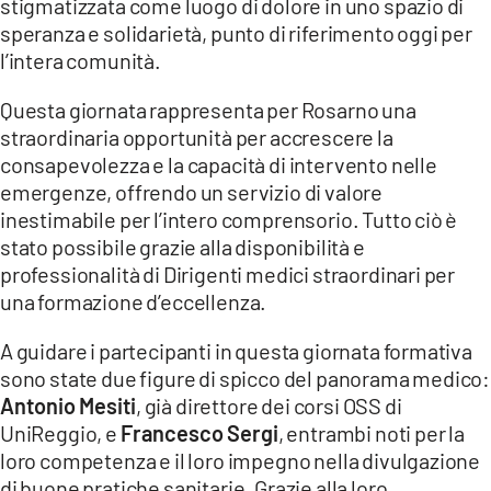
stigmatizzata come luogo di dolore in uno spazio di
speranza e solidarietà, punto di riferimento oggi per
l’intera comunità.
Questa giornata rappresenta per Rosarno una
straordinaria opportunità per accrescere la
consapevolezza e la capacità di intervento nelle
emergenze, offrendo un servizio di valore
inestimabile per l’intero comprensorio. Tutto ciò è
stato possibile grazie alla disponibilità e
professionalità di Dirigenti medici straordinari per
una formazione d’eccellenza.
A guidare i partecipanti in questa giornata formativa
sono state due figure di spicco del panorama medico:
Antonio Mesiti
, già direttore dei corsi OSS di
UniReggio, e
Francesco Sergi
, entrambi noti per la
loro competenza e il loro impegno nella divulgazione
di buone pratiche sanitarie. Grazie alla loro