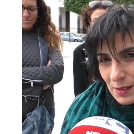
Eventi
Sport
Streaming
LaC TV
Lac Network
LaC OnAir
LaC
Network
lacplay.it
lactv.it