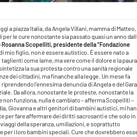
ggi a piazza Italia, da Angela Villani, mamma di Matteo,
di per le cure nonostante sia passato quasi un anno dal
e
Rosanna Scopelliti, presidente della “Fondazione
 di mio figlio, non è essere autistico. È essere nato a
 taglienti come lame, ma vere come il dolore e la paura
sintetizza la sua protesta contro una sanità regionale
nze dei cittadini, ma finanche alla legge. Un mese fa
, riprendendo l’ennesima denuncia di Angela e del Gar
ziale. Da allora, nonostante le proteste, nonostante la
non funziona, nulla è cambiato – afferma Scopelliti –
, Giovanna e altri genitori di bambini autistici, mi ha
e per fare affermare dei diritti sacrosanti e che solo in
iaggi della speranza, umiliazioni, e soprattutto
te per i loro bambini speciali. Cure che dovrebbero ess