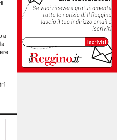
di
Se vuoi ricevere gratuitamente
tutte le notizie di
Il Reggino
lascia il tuo indirizzo email e
iscriviti
o a
Iscriviti
la
vere
ri
lacplay.it
lacitymag.it
lactv.it
lacapitalenews.it
laconair.it
cosenzachannel.it