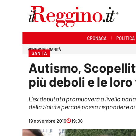
Sezioni
CRONACA
POLITICA
Cronaca
HOME PAGE
SANITÀ
SANITÀ
Politica
Autismo, Scopellit
Sanità
più deboli e le loro
Ambiente
L’ex deputata promuoverà a livello parl
Società
della Salute perché possa rispondere di
Cultura
19 novembre 2019
19:08
Economia e lavoro