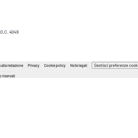
R.O.C. 4049
Gestisci preferenze cook
 alla redazione
Privacy
Cookie policy
Note legali
 riservati