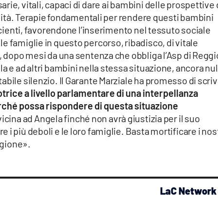
ie, vitali, capaci di dare ai bambini delle prospettive 
malità. Terapie fondamentali per rendere questi bambini
ficienti, favorendone l’inserimento nel tessuto sociale
e famiglie in questo percorso, ribadisco, di vitale
i, dopo mesi da una sentenza che obbliga l’Asp di Reggi
a e ad altri bambini nella stessa situazione, ancora nul
abile silenzio. Il Garante Marziale ha promesso di scri
trice a livello parlamentare di una interpellanza
erché possa rispondere di questa situazione
vicina ad Angela finché non avrà giustizia per il suo
i più deboli e le loro famiglie. Basta mortificare i nost
egione».
LaC Network