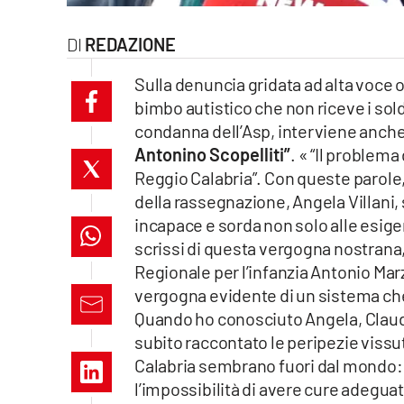
laconair.it
REDAZIONE
lacitymag.it
Sulla denuncia gridata ad alta voce o
bimbo autistico che non riceve i sol
ilreggino.it
condanna dell’Asp, interviene anch
Antonino Scopelliti”
. « “Il problema
cosenzachannel.it
Reggio Calabria”. Con queste parole,
ilvibonese.it
della rassegnazione, Angela Villani, 
incapace e sorda non solo alle esige
catanzarochannel.it
scrissi di questa vergogna nostrana
Regionale per l’infanzia Antonio Mar
lacapitalenews.it
vergogna evidente di un sistema che 
Quando ho conosciuto Angela, Claudia
App
subito raccontato le peripezie vissut
Calabria sembrano fuori dal mondo: v
Android
l’impossibilità di avere cure adegua