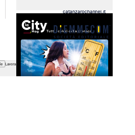
ilvibonese.it
catanzarochannel.it
ie
Lavora con noi