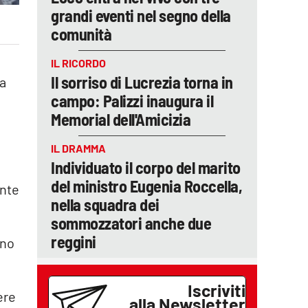
grandi eventi nel segno della
comunità
IL RICORDO
Il sorriso di Lucrezia torna in
la
campo: Palizzi inaugura il
Memorial dell'Amicizia
IL DRAMMA
Individuato il corpo del marito
del ministro Eugenia Roccella,
ante
nella squadra dei
sommozzatori anche due
reggini
nno
Iscriviti
ere
alla Newsletter