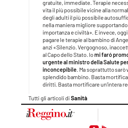
gratuite, immediate. Terapie necessar
Apple
vita il più possibile vicine alla nor
degli adulti il più possibile autosuf
nella maniera migliore supportando l
importanza e civiltà». E invece, ogg
Vai
pagare le terapie al bambino di Angel
anzi «Silenzio. Vergognoso, inaccett
al Capo dello Stato. Io
mi faró promo
urgente al ministro della Salute p
inconcepibile
. Ma soprattutto sarò 
splendido bambino. Basta mortificare 
diritti. Basta mortificare un’intera r
Tutti gli articoli di
Sanità