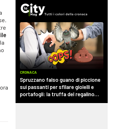
a
se.
tre
ile
la
no
cora