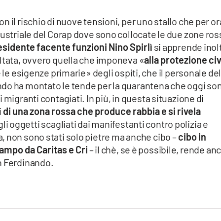
 il rischio di nuove tensioni, per uno stallo che per or
dustriale del Corap dove sono collocate le due zone ros
esidente facente funzioni Nino Spirlì
si apprende inol
altata, ovvero quella che imponeva «
alla protezione civ
e le esigenze primarie» degli ospiti, che il personale del
ndo ha montato le tende per la quarantena che oggi so
 migranti contagiati. In più, in questa situazione di
i
di una zona rossa che produce rabbia e si rivela
gli oggetti scagliati dai manifestanti contro polizia e
, non sono stati solo pietre ma anche cibo –
cibo in
 campo da Caritas e Cri
– il chè, se è possibile, rende an
n Ferdinando.