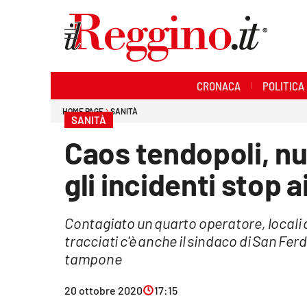
Sezioni
CRONACA
POLITICA
Cronaca
HOME PAGE
SANITÀ
SANITÀ
Politica
Caos tendopoli, n
Sanità
gli incidenti stop 
Ambiente
Contagiato un quarto operatore, locali de
Società
tracciati c'è anche il sindaco di San F
Cultura
tampone
Economia e lavoro
20 ottobre 2020
17:15