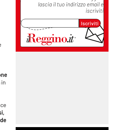
lascia il tuo indirizzo email e
iscriviti
Iscriviti
e
one
 in
ice
i,
ede