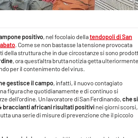
ampone positivo
, nel focolaio della
tendopoli di San
sabato
. Come se non bastasse la tensione provocata
ti della struttura che in due circostanze si sono prodott
rdine
, ora quest’altra brutta notizia getta ulteriorment
ndo per il contenimento del virus.
he gestisce il campo
, infatti, il nuovo contagiato
 una figura che quotidianamente e di continuo si
orze dell’ordine. Un lavoratore di San Ferdinando,
che si
4 braccianti africani risultati positivi
nei giorni scorsi,
tutta una serie di misure di prevenzione che il piccolo
.