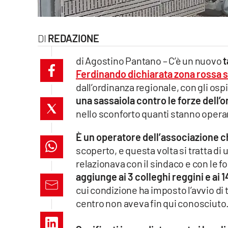
laconair.it
REDAZIONE
lacitymag.it
di Agostino Pantano – C’è un nuovo
t
ilreggino.it
Ferdinando dichiarata zona rossa 
dall’ordinanza regionale, con gli ospi
cosenzachannel.it
una sassaiola contro le forze dell’o
ilvibonese.it
nello sconforto quanti stanno opera
catanzarochannel.it
È un operatore dell’associazione c
scoperto, e questa volta si tratta di
lacapitalenews.it
relazionava con il sindaco e con le f
aggiunge ai 3 colleghi reggini e ai 1
cui condizione ha imposto l’avvio di 
App
centro non aveva fin qui conosciuto
Android