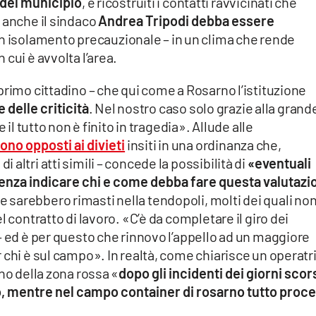
 del municipio
, e ricostruiti i contatti ravvicinati che
 anche il sindaco
Andrea Tripodi debba essere
in isolamento precauzionale – in un clima che rende
cui è avvolta l’area.
primo cittadino – che qui come a Rosarno l’istituzione
delle criticità
. Nel nostro caso solo grazie alla grand
 il tutto non è finito in tragedia». Allude alle
sono opposti ai divieti
insiti in una ordinanza che,
altri atti simili – concede la possibilità di
«eventuali
senza indicare chi e come debba fare questa valutazi
e sarebbero rimasti nella tendopoli, molti dei quali non
l contratto di lavoro. «C’è da completare il giro dei
– ed è per questo che rinnovo l’appello ad un maggiore
 chi è sul campo». In realtà, come chiarisce un operatr
no della zona rossa «
dopo gli incidenti dei giorni scors
tto, mentre nel campo container di rosarno tutto proc