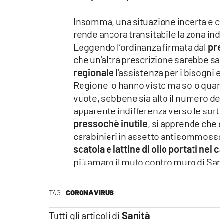
Insomma, una situazione incerta e con
rende ancora transitabile la zona in
Leggendo l’ordinanza firmata dal
pr
che un’altra prescrizione sarebbe s
regionale
l’assistenza per i bisogni 
Regione lo hanno visto ma solo qua
vuote, sebbene sia alto il numero dei
apparente indifferenza verso le sort
pressochè inutile
, si apprende che 
carabinieri in assetto antisommossa
scatola e lattine di olio portati nel
più amaro il muto contro muro di Sa
TAG
CORONAVIRUS
Tutti gli articoli di
Sanità