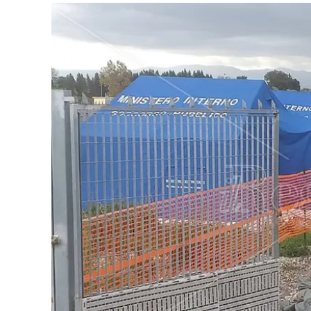
Eventi
Sport
Streaming
LaC TV
Lac Network
LaC OnAir
LaC
Network
lacplay.it
lactv.it