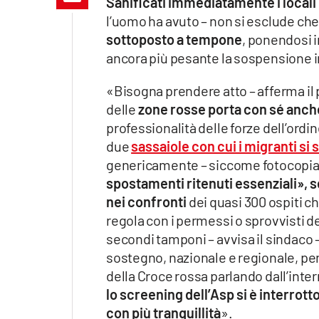
Sanificati immediatamente i locali
Apple
l’uomo ha avuto – non si esclude che
sottoposto a tempone
, ponendosi 
ancora più pesante la sospensione in 
Vai
«Bisogna prendere atto – afferma il 
delle
zone rosse porta con sé anche 
professionalità delle forze dell’ordine
due
sassaiole con cui i migranti si 
genericamente – siccome fotocopia di 
spostamenti ritenuti essenziali», 
nei confronti
dei quasi 300 ospiti ch
regola con i permessi o sprovvisti de
secondi tamponi – avvisa il sindaco 
sostegno, nazionale e regionale, per
della Croce rossa parlando dall’inter
lo screening dell’Asp si è interro
con più tranquillità
».