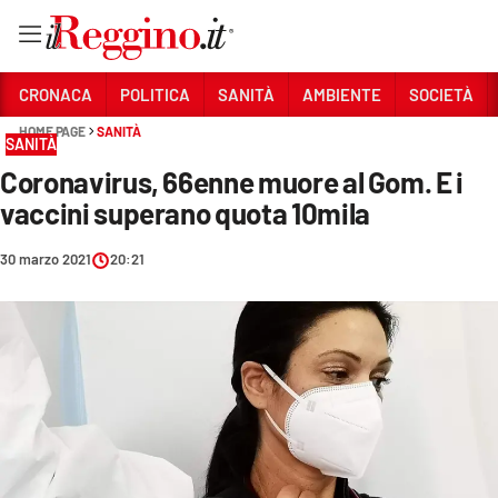
Vai
CRONACA
POLITICA
SANITÀ
AMBIENTE
SOCIETÀ
HOME PAGE
SANITÀ
SANITÀ
Sezioni
Coronavirus, 66enne muore al Gom. E i
CRONACA
vaccini superano quota 10mila
POLITICA
30 marzo 2021
20:21
SANITÀ
AMBIENTE
SOCIETÀ
CULTURA
ECONOMIA E LAVORO