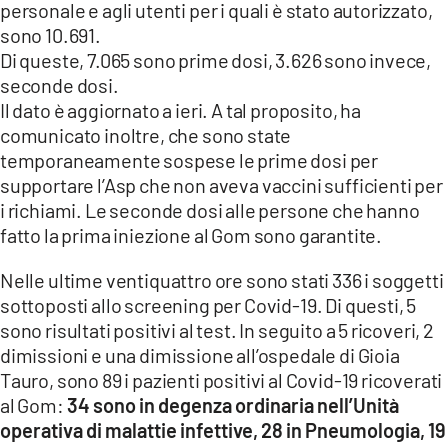
personale e agli utenti per i quali è stato autorizzato,
sono 10.691.
LACITYMAG.IT
Di queste, 7.065 sono prime dosi, 3.626 sono invece,
ILREGGINO.IT
seconde dosi.
Il dato è aggiornato a ieri. A tal proposito, ha
COSENZACHANNEL.IT
comunicato inoltre, che sono state
temporaneamente sospese le prime dosi per
ILVIBONESE.IT
supportare l’Asp che non aveva vaccini sufficienti per
CATANZAROCHANNEL.IT
i richiami. Le seconde dosi alle persone che hanno
fatto la prima iniezione al Gom sono garantite.
LACAPITALENEWS.IT
Nelle ultime ventiquattro ore sono stati 336 i soggetti
sottoposti allo screening per Covid-19. Di questi, 5
App
sono risultati positivi al test. In seguito a 5 ricoveri, 2
ANDROID
dimissioni e una dimissione all’ospedale di Gioia
Tauro, sono 89 i pazienti positivi al Covid-19 ricoverati
APPLE
al Gom:
34 sono in degenza ordinaria nell’Unità
operativa di malattie infettive, 28 in Pneumologia, 19