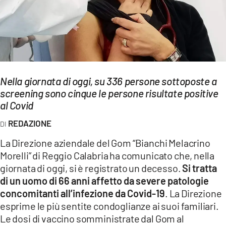
EVENTI
SPORT
Streaming
Nella giornata di oggi, su 336 persone sottoposte a
LAC TV
screening sono cinque le persone risultate positive
LAC NETWORK
al Covid
REDAZIONE
LAC ONAIR
La Direzione aziendale del Gom “Bianchi Melacrino
LaC
Morelli” di Reggio Calabria ha comunicato che, nella
Network
giornata di oggi, si è registrato un decesso.
Si tratta
LACPLAY.IT
di un uomo di 66 anni affetto da severe patologie
concomitanti all’infezione da Covid-19
. La Direzione
LACTV.IT
esprime le più sentite condoglianze ai suoi familiari.
Le dosi di vaccino somministrate dal Gom al
LACONAIR.IT