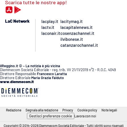
Scarica tutte le nostre app!
LaC Network
lacplay.it
lacitymag.it
lactv.it
lacapitalenews.it
laconair.it
cosenzachannel.it
ilvibonese.it
catanzarochannel.it
ilReggino.it © – La notizia è più vicina
Diemmecom Società Editoriale - reg. trib. VV 21/11/2019 n°2 - R.O.C. 4049
Direttore Responsabile
Francesco Laratta
Direttore Editoriale
Maria Grazia Falduto
www.diemmecom.it
Redazione
Segnala alla redazione
Privacy
Cookie policy
Note legali
Gestisci preferenze cookie
Lavora con noi
Copyright © 2014-2026 Diemmecom Società Editoriale - Tutti i diritti sono riservati