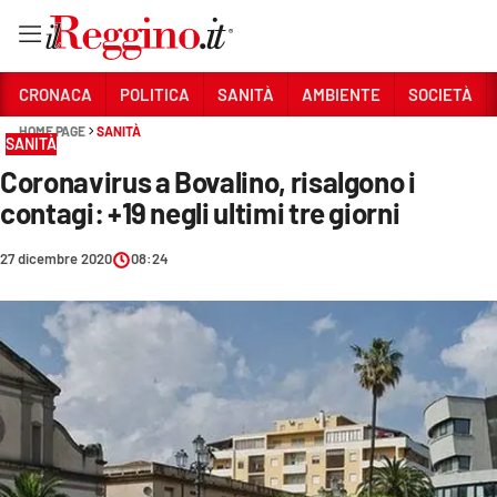
Vai
CRONACA
POLITICA
SANITÀ
AMBIENTE
SOCIETÀ
HOME PAGE
SANITÀ
SANITÀ
Sezioni
Coronavirus a Bovalino, risalgono i
CRONACA
contagi: +19 negli ultimi tre giorni
POLITICA
27 dicembre 2020
08:24
SANITÀ
AMBIENTE
SOCIETÀ
CULTURA
ECONOMIA E LAVORO