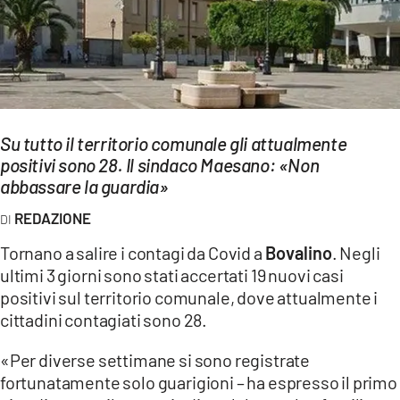
EVENTI
SPORT
Streaming
Su tutto il territorio comunale gli attualmente
LAC TV
positivi sono 28. Il sindaco Maesano: «Non
LAC NETWORK
abbassare la guardia»
REDAZIONE
LAC ONAIR
Tornano a salire i contagi da Covid a
Bovalino
. Negli
LaC
ultimi 3 giorni sono stati accertati 19 nuovi casi
Network
positivi sul territorio comunale, dove attualmente i
LACPLAY.IT
cittadini contagiati sono 28.
LACTV.IT
«Per diverse settimane si sono registrate
fortunatamente solo guarigioni – ha espresso il primo
LACONAIR.IT