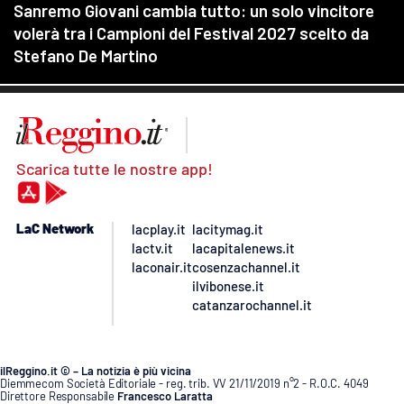
Scarica tutte le nostre app!
LaC Network
lacplay.it
lacitymag.it
lactv.it
lacapitalenews.it
laconair.it
cosenzachannel.it
ilvibonese.it
catanzarochannel.it
ilReggino.it © – La notizia è più vicina
Diemmecom Società Editoriale - reg. trib. VV 21/11/2019 n°2 - R.O.C. 4049
Direttore Responsabile
Francesco Laratta