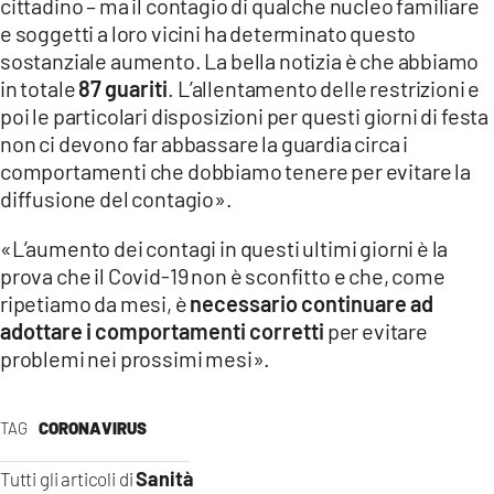
cittadino – ma il contagio di qualche nucleo familiare
e soggetti a loro vicini ha determinato questo
LACITYMAG.IT
sostanziale aumento. La bella notizia è che abbiamo
in totale
87 guariti
. L’allentamento delle restrizioni e
ILREGGINO.IT
poi le particolari disposizioni per questi giorni di festa
COSENZACHANNEL.IT
non ci devono far abbassare la guardia circa i
comportamenti che dobbiamo tenere per evitare la
ILVIBONESE.IT
diffusione del contagio».
CATANZAROCHANNEL.IT
«L’aumento dei contagi in questi ultimi giorni è la
prova che il Covid-19 non è sconfitto e che, come
LACAPITALENEWS.IT
ripetiamo da mesi, è
necessario continuare ad
adottare i comportamenti corretti
per evitare
App
problemi nei prossimi mesi».
ANDROID
APPLE
TAG
CORONAVIRUS
Sanità
Tutti gli articoli di