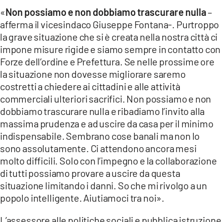
«
Non possiamo e non dobbiamo trascurare nulla
–
afferma il vicesindaco Giuseppe Fontana-. Purtroppo
la grave situazione che si è creata nella nostra città ci
impone misure rigide e siamo sempre in contatto con
Forze dell’ordine e Prefettura. Se nelle prossime ore
la situazione non dovesse migliorare saremo
costretti a chiedere ai cittadini e alle attività
commerciali ulteriori sacrifici. Non possiamo e non
dobbiamo trascurare nulla e ribadiamo l’invito alla
massima prudenza e ad uscire da casa per il minimo
indispensabile. Sembrano cose banali ma non lo
sono assolutamente. Ci attendono ancora mesi
molto difficili. Solo con l’impegno e la collaborazione
di tutti possiamo provare a uscire da questa
situazione limitando i danni. So che mi rivolgo a un
popolo intelligente. Aiutiamoci tra noi».
L’assessore alle politiche sociali e pubblica istruzione