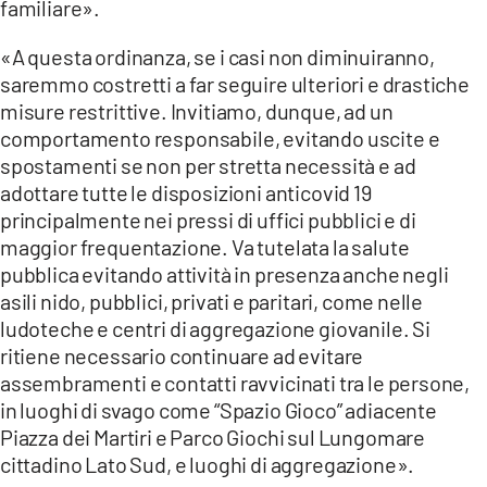
familiare».
«A questa ordinanza, se i casi non diminuiranno,
saremmo costretti a far seguire ulteriori e drastiche
misure restrittive. Invitiamo, dunque, ad un
comportamento responsabile, evitando uscite e
spostamenti se non per stretta necessità e ad
adottare tutte le disposizioni anticovid 19
principalmente nei pressi di uffici pubblici e di
maggior frequentazione. Va tutelata la salute
pubblica evitando attività in presenza anche negli
asili nido, pubblici, privati e paritari, come nelle
ludoteche e centri di aggregazione giovanile. Si
ritiene necessario continuare ad evitare
assembramenti e contatti ravvicinati tra le persone,
in luoghi di svago come “Spazio Gioco” adiacente
Piazza dei Martiri e Parco Giochi sul Lungomare
cittadino Lato Sud, e luoghi di aggregazione».