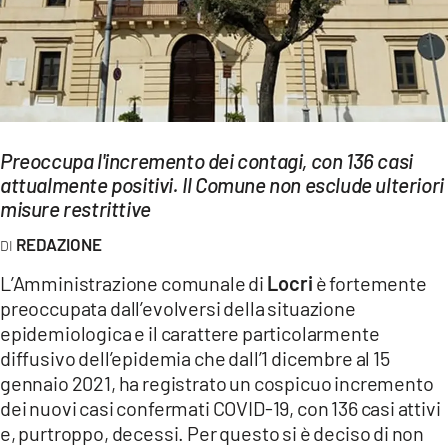
EVENTI
SPORT
Streaming
Preoccupa l'incremento dei contagi, con 136 casi
LAC TV
attualmente positivi. Il Comune non esclude ulteriori
LAC NETWORK
misure restrittive
REDAZIONE
LAC ONAIR
L’Amministrazione comunale di
Locri
è fortemente
LaC
preoccupata dall’evolversi della situazione
Network
epidemiologica e il carattere particolarmente
LACPLAY.IT
diffusivo dell’epidemia che dall’1 dicembre al 15
gennaio 2021, ha registrato un cospicuo incremento
LACTV.IT
dei nuovi casi confermati COVID-19, con 136 casi attivi
e, purtroppo, decessi. Per questo si è deciso di non
LACONAIR.IT