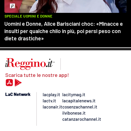
Scarica tutte le nostre app!
LaC Network
lacplay.it
lacitymag.it
lactv.it
lacapitalenews.it
laconair.it
cosenzachannel.it
ilvibonese.it
catanzarochannel.it