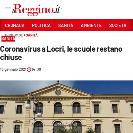
Vai
CRONACA
POLITICA
SANITÀ
AMBIENTE
SOCIETÀ
HOME PAGE
SANITÀ
SANITÀ
Sezioni
Coronavirus a Locri, le scuole restano
CRONACA
chiuse
POLITICA
16 gennaio 2021
14:30
SANITÀ
AMBIENTE
SOCIETÀ
CULTURA
ECONOMIA E LAVORO