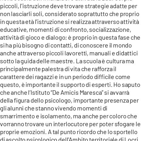
piccoli, l’istruzione deve trovare strategie adatte per
non lasciarli soli, considerato soprattutto che proprio
in questa età l’istruzione si realizza attraverso attività
educative, momenti di confronto, socializzazione,
attività di gioco e dialogo; è proprio in questa fase che
si ha più bisogno di contatti, di conoscere il mondo
anche attraverso piccoli lavoretti, manuali e didattici
sotto la guida delle maestre. La scuola è cultura ma
principalmente palestra di vita che rafforza il
carattere dei ragazzi e in un periodo difficile come
questo, è importante il supporto di esperti. Ho saputo
che anche l’Istituto “De Amicis Maresca” si avvarrà
della figura dello psicologo, importante presenza per
gli alunni che stanno vivendo momenti di
smarrimento e isolamento, ma anche per coloro che
vorranno trovare un interlocutore per poter sfogare le
proprie emozioni. A tal punto ricordo che lo sportello
di ascolto psicologico dell’Ambito territoriale di Locri