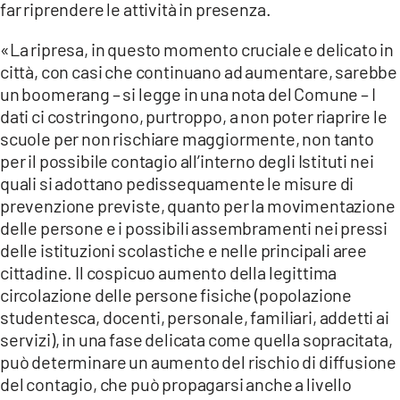
far riprendere le attività in presenza.
LACITYMAG.IT
«La ripresa, in questo momento cruciale e delicato in
città, con casi che continuano ad aumentare, sarebbe
ILREGGINO.IT
un boomerang – si legge in una nota del Comune – I
COSENZACHANNEL.IT
dati ci costringono, purtroppo, a non poter riaprire le
scuole per non rischiare maggiormente, non tanto
ILVIBONESE.IT
per il possibile contagio all’interno degli Istituti nei
quali si adottano pedissequamente le misure di
CATANZAROCHANNEL.IT
prevenzione previste, quanto per la movimentazione
LACAPITALENEWS.IT
delle persone e i possibili assembramenti nei pressi
delle istituzioni scolastiche e nelle principali aree
cittadine. Il cospicuo aumento della legittima
App
circolazione delle persone fisiche (popolazione
ANDROID
studentesca, docenti, personale, familiari, addetti ai
servizi), in una fase delicata come quella sopracitata,
APPLE
può determinare un aumento del rischio di diffusione
del contagio, che può propagarsi anche a livello