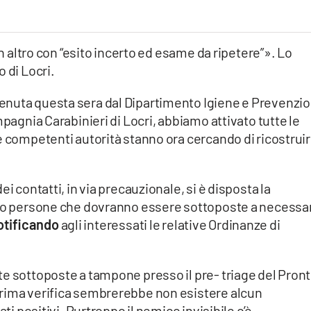
un altro con “esito incerto ed esame da ripetere”». Lo
 di Locri.
enuta questa sera dal Dipartimento Igiene e Prevenzi
mpagnia Carabinieri di Locri, abbiamo attivato tutte le
e competenti autorità stanno ora cercando di ricostruir
i contatti, in via precauzionale, si è disposta la
tto persone che dovranno essere sottoposte a necessa
notificando
agli interessati le relative Ordinanze di
te sottoposte a tampone presso il pre- triage del Pron
prima verifica sembrerebbe non esistere alcun
ati positivi. Purtroppo il nemico invisibile c’è.