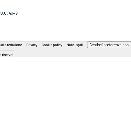
R.O.C. 4049
Gestisci preferenze cook
 alla redazione
Privacy
Cookie policy
Note legali
 riservati