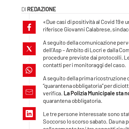
Eventi
REDAZIONE
Sport
«Due casi di positività al Covid 19 e 
riferisce Giovanni Calabrese, sindaco
Streaming
A seguito della comunicazione perv
LaC TV
dell’Asp – Ambito di Locri e dalla Co
procedure previste dai protocolli. L
Lac Network
contatti per i monitoraggi del caso.
LaC OnAir
A seguito della prima ricostruzione de
“quarantena obbligatoria” per dicio
verifica.
La Polizia Municipale sta 
LaC
Network
quarantena obbligatoria.
lacplay.it
Le tre persone interessate sono sta
Soccorso lo scorso sabato. Da una 
lactv.it
collegamento tra i tre soggetti risult