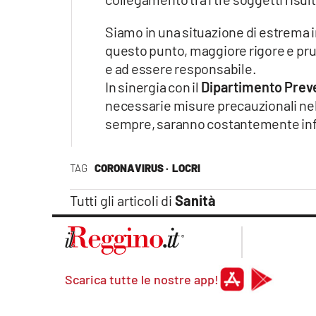
laconair.it
Siamo in una situazione di estrema i
questo punto, maggiore rigore e prude
lacitymag.it
e ad essere responsabile.
In sinergia con il
Dipartimento Preve
ilreggino.it
necessarie misure precauzionali nell’
cosenzachannel.it
sempre, saranno costantemente in
ilvibonese.it
TAG
CORONAVIRUS ·
LOCRI
catanzarochannel.it
Tutti gli articoli di
Sanità
lacapitalenews.it
App
Scarica tutte le nostre app!
Android