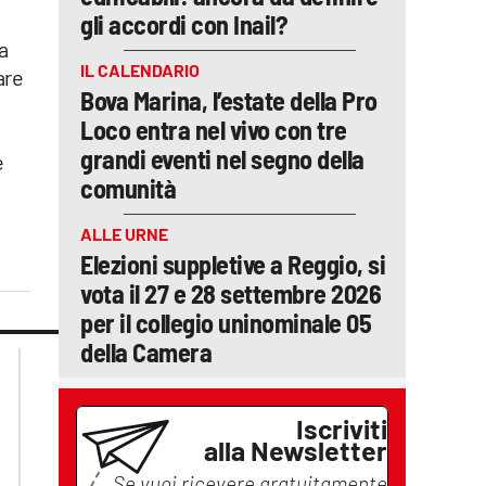
gli accordi con Inail?
a
IL CALENDARIO
are
Bova Marina, l’estate della Pro
Loco entra nel vivo con tre
grandi eventi nel segno della
e
comunità
ALLE URNE
Elezioni suppletive a Reggio, si
vota il 27 e 28 settembre 2026
per il collegio uninominale 05
della Camera
lacplay.it
lacitymag.it
lactv.it
lacapitalenews.it
laconair.it
cosenzachannel.it
Iscriviti
ilvibonese.it
alla Newsletter
catanzarochannel.it
Se vuoi ricevere gratuitamente