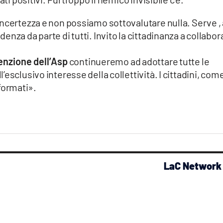
ncertezza e non possiamo sottovalutare nulla. Serve , 
nza da parte di tutti. Invito la cittadinanza a collabor
nzione dell’Asp
continueremo ad adottare tutte le
esclusivo interesse della collettività. I cittadini, com
formati».
LaC Network