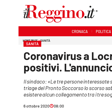
Sezioni
CRONACA
POLITICA
Cronaca
HOME PAGE
SANITÀ
SANITÀ
Politica
Coronavirus a Locri
Sanità
positivi. L'annunci
Ambiente
Il sindaco: «Le tre persone interessate
Società
triage del Pronto Soccorso lo scorso s
Cultura
esistere alcun collegamento tra i tre sogg
Economia e lavoro
6 ottobre 2020
08:00