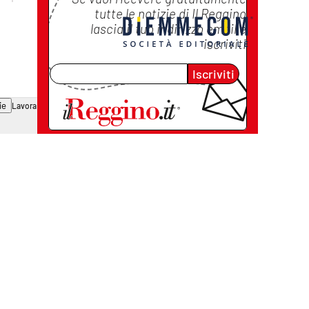
tutte le notizie di
Il Reggino
lascia il tuo indirizzo email e
iscriviti
Iscriviti
ie
Lavora con noi