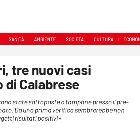
SANITÀ
AMBIENTE
SOCIETÀ
CULTURA
ECONOM
, tre nuovi casi
o di Calabrese
 sono state sottoposte a tampone presso il pre-
abato. Da una prima verifica sembrerebbe non
etti risultati positivi»