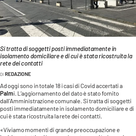
EVENTI
SPORT
Streaming
Si tratta di soggetti posti immediatamente in
LAC TV
isolamento domiciliare e di cui è stata ricostruita la
LAC NETWORK
rete dei contatti
REDAZIONE
LAC ONAIR
Ad oggi sono in totale 18 i casi di Covid accertati a
LaC
Palm
i. L’aggiornamento del dato è stato fornito
Network
dall’Amministrazione comunale. Si tratta di soggetti
LACPLAY.IT
posti immediatamente in isolamento domiciliare e di
cui è stata ricostruita la rete dei contatti.
LACTV.IT
«Viviamo momenti di grande preoccupazione e
LACONAIR.IT