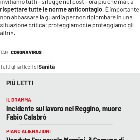
invitiamo tutti – si legge nel post – ora più che mai, a
rispettare tutte le norme anticontagio
. È importante
LACITYMAG.IT
non abbassare la guardia per non ripiombare in una
situazione critica: proteggiamoci e proteggiamo gli
ILREGGINO.IT
altri».
COSENZACHANNEL.IT
ILVIBONESE.IT
TAG
CORONAVIRUS
CATANZAROCHANNEL.IT
Sanità
Tutti gli articoli di
LACAPITALENEWS.IT
PIÙ LETTI
App
IL DRAMMA
Incidente sul lavoro nel Reggino, muore
ANDROID
Fabio Calabrò
APPLE
PIANO ALIENAZIONI
Venduta l'ex scuola Mazzini, il Comune di