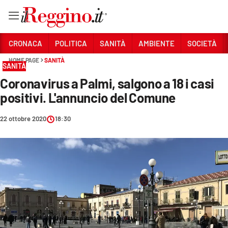
Vai
CRONACA
POLITICA
SANITÀ
AMBIENTE
SOCIETÀ
HOME PAGE
SANITÀ
SANITÀ
Sezioni
Coronavirus a Palmi, salgono a 18 i casi
CRONACA
positivi. L'annuncio del Comune
POLITICA
22 ottobre 2020
18:30
SANITÀ
AMBIENTE
SOCIETÀ
CULTURA
ECONOMIA E LAVORO