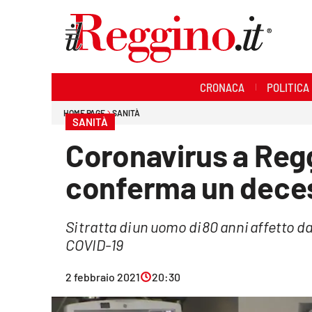
Sezioni
CRONACA
POLITICA
Cronaca
HOME PAGE
SANITÀ
SANITÀ
Politica
Coronavirus a Regg
Sanità
conferma un dece
Ambiente
Si tratta di un uomo di 80 anni affetto 
Società
COVID-19
Cultura
2 febbraio 2021
20:30
Economia e lavoro