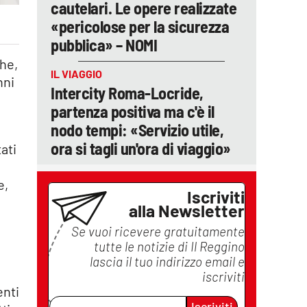
cautelari. Le opere realizzate
«pericolose per la sicurezza
pubblica» – NOMI
che,
IL VIAGGIO
nni
Intercity Roma-Locride,
partenza positiva ma c'è il
nodo tempi: «Servizio utile,
ora si tagli un'ora di viaggio»
ati
e,
Iscriviti
alla Newsletter
Se vuoi ricevere gratuitamente
tutte le notizie di
Il Reggino
lascia il tuo indirizzo email e
iscriviti
enti
Iscriviti