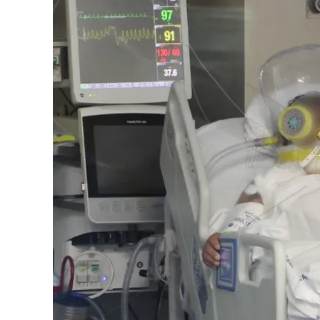
Eventi
Sport
Streaming
LaC TV
Lac Network
LaC OnAir
LaC
Network
lacplay.it
lactv.it