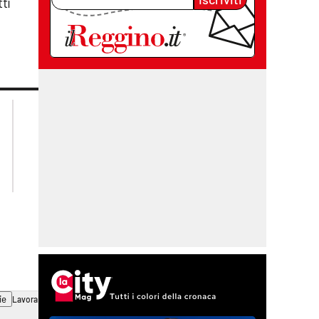
ti
lacplay.it
lacitymag.it
lactv.it
lacapitalenews.it
laconair.it
cosenzachannel.it
ilvibonese.it
catanzarochannel.it
ie
Lavora con noi