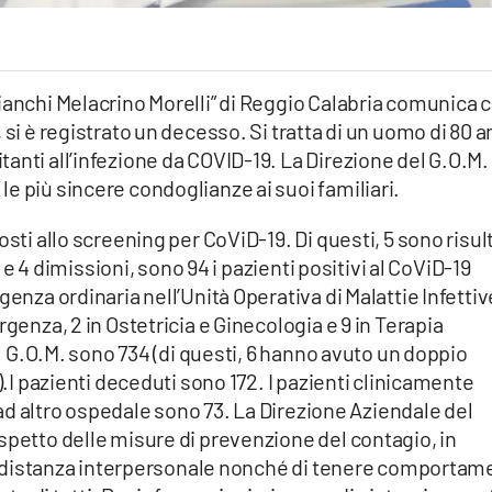
ianchi Melacrino Morelli” di Reggio Calabria comunica 
 si è registrato un decesso. Si tratta di un uomo di 80 a
anti all’infezione da COVID-19. La Direzione del G.O.M.
e più sincere condoglianze ai suoi familiari.
sti allo screening per CoViD-19. Di questi, 5 sono risult
ri e 4 dimissioni, sono 94 i pazienti positivi al CoViD-19
genza ordinaria nell’Unità Operativa di Malattie Infettiv
rgenza, 2 in Ostetricia e Ginecologia e 9 in Terapia
dal G.O.M. sono 734 (di questi, 6 hanno avuto un doppio
).I pazienti deceduti sono 172. I pazienti clinicamente
i ad altro ospedale sono 73. La Direzione Aziendale del
spetto delle misure di prevenzione del contagio, in
 la distanza interpersonale nonché di tenere comportam