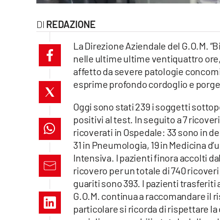
laconair.it
REDAZIONE
lacitymag.it
La Direzione Aziendale del G.O.M. “B
nelle ultime ultime ventiquattro ore,
ilreggino.it
affetto da severe patologie concomit
esprime profondo cordoglio e porge l
cosenzachannel.it
Oggi sono stati 239 i soggetti sottopo
ilvibonese.it
positivi al test. In seguito a 7 ricove
catanzarochannel.it
ricoverati in Ospedale: 33 sono in de
31 in Pneumologia, 19 in Medicina d’u
lacapitalenews.it
Intensiva. I pazienti finora accolti 
ricovero per un totale di 740 ricoveri
guariti sono 393. I pazienti trasferit
App
G.O.M. continua a raccomandare il ri
Android
particolare si ricorda di rispettare