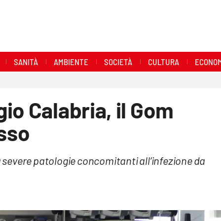
SANITÀ
AMBIENTE
SOCIETÀ
CULTURA
ECONOM
io Calabria, il Gom
sso
da severe patologie concomitanti all’infezione da