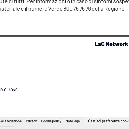
lute di tutti. Per informazioni o in caso di sintomi sospet
steriale e il numero Verde 800 76 76 76 della Regione
LaC Network
R.O.C. 4049
Gestisci preferenze cook
 alla redazione
Privacy
Cookie policy
Note legali