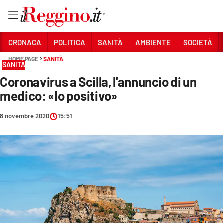
Vai
CRONACA
POLITICA
SANITÀ
AMBIENTE
SOCIETÀ
HOME PAGE
SANITÀ
SANITÀ
Sezioni
Coronavirus a Scilla, l'annuncio di un
CRONACA
medico: «Io positivo»
POLITICA
8 novembre 2020
15:51
SANITÀ
AMBIENTE
SOCIETÀ
CULTURA
ECONOMIA E LAVORO