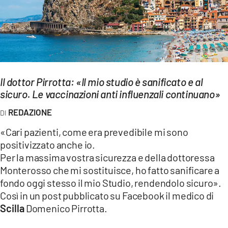
EVENTI
SPORT
Streaming
Il dottor Pirrotta: «Il mio studio è sanificato e al
LAC TV
sicuro. Le vaccinazioni anti influenzali continuano»
LAC NETWORK
REDAZIONE
LAC ONAIR
«Cari pazienti, come era prevedibile mi sono
positivizzato anche io.
LaC
Per la massima vostra sicurezza e della dottoressa
Network
Monterosso che mi sostituisce, ho fatto sanificare a
LACPLAY.IT
fondo oggi stesso il mio Studio, rendendolo sicuro».
Così in un post pubblicato su Facebook il medico di
LACTV.IT
Scilla
Domenico Pirrotta.
LACONAIR.IT