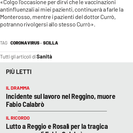
«Colgo l’occasione per dirvi che le vaccinazioni
antinfluenzali ai miei pazienti, continuerà a farle la
LACITYMAG.IT
Monterosso, mentre i pazienti del dottor Currò,
ILREGGINO.IT
potranno rivolgersi allo stesso Currò».
COSENZACHANNEL.IT
TAG
CORONAVIRUS ·
SCILLA
ILVIBONESE.IT
Sanità
Tutti gli articoli di
CATANZAROCHANNEL.IT
PIÙ LETTI
LACAPITALENEWS.IT
IL DRAMMA
App
Incidente sul lavoro nel Reggino, muore
ANDROID
Fabio Calabrò
APPLE
IL RICORDO
Lutto a Reggio e Rosalì per la tragica