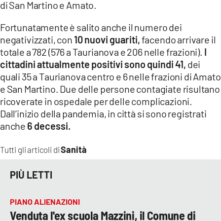
di San Martino e Amato.
LACITYMAG.IT
Fortunatamente è salito anche il numero dei
negativizzati, con
10 nuovi guariti,
facendo arrivare il
ILREGGINO.IT
totale a 782 (576 a Taurianova e 206 nelle frazioni).
I
COSENZACHANNEL.IT
cittadini attualmente positivi sono quindi 41,
dei
quali 35 a Taurianova centro e 6 nelle frazioni di Amato
ILVIBONESE.IT
e San Martino. Due delle persone contagiate risultano
ricoverate in ospedale per delle complicazioni.
CATANZAROCHANNEL.IT
Dall’inizio della pandemia, in città si sono registrati
LACAPITALENEWS.IT
anche
6 decessi.
Sanità
Tutti gli articoli di
App
ANDROID
PIÙ LETTI
APPLE
PIANO ALIENAZIONI
Venduta l'ex scuola Mazzini, il Comune di