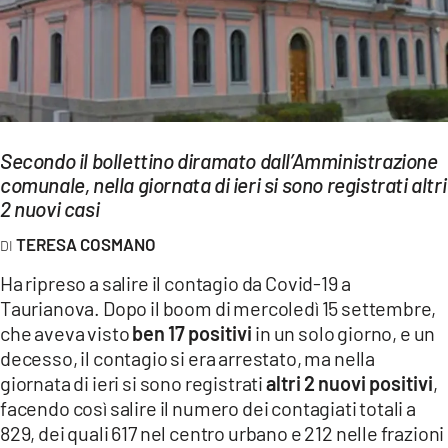
EVENTI
SPORT
Streaming
Secondo il bollettino diramato dall’Amministrazione
LAC TV
comunale, nella giornata di ieri si sono registrati altri
LAC NETWORK
2 nuovi casi
TERESA COSMANO
LAC ONAIR
Ha ripreso a salire il contagio da Covid-19 a
LaC
Taurianova. Dopo il boom di mercoledì 15 settembre,
Network
che aveva visto
ben 17 positivi
in un solo giorno, e un
LACPLAY.IT
decesso, il contagio si era arrestato, ma nella
giornata di ieri si sono registrati
altri 2 nuovi positivi
,
LACTV.IT
facendo così salire il numero dei contagiati totali a
829, dei quali 617 nel centro urbano e 212 nelle frazioni
LACONAIR.IT