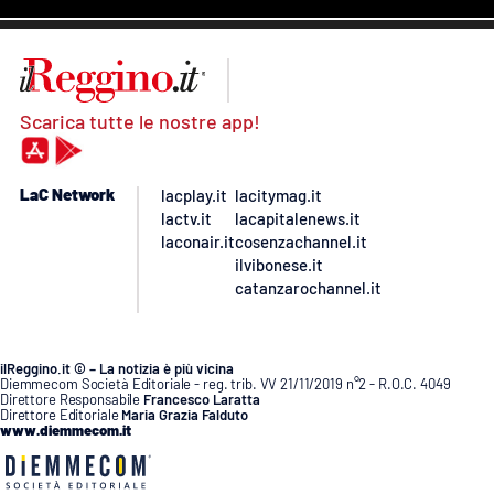
Scarica tutte le nostre app!
LaC Network
lacplay.it
lacitymag.it
lactv.it
lacapitalenews.it
laconair.it
cosenzachannel.it
ilvibonese.it
catanzarochannel.it
ilReggino.it © – La notizia è più vicina
Diemmecom Società Editoriale - reg. trib. VV 21/11/2019 n°2 - R.O.C. 4049
Direttore Responsabile
Francesco Laratta
Direttore Editoriale
Maria Grazia Falduto
www.diemmecom.it