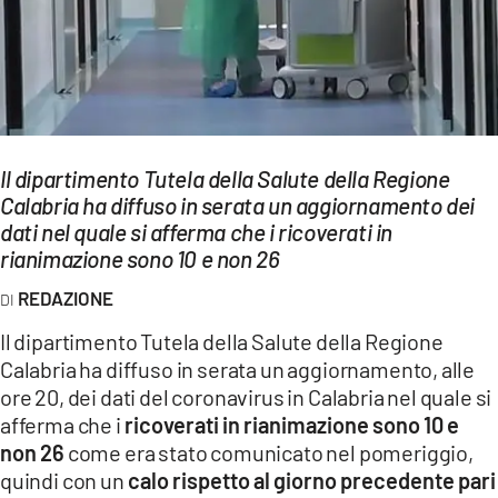
EVENTI
SPORT
Streaming
Il dipartimento Tutela della Salute della Regione
LAC TV
Calabria ha diffuso in serata un aggiornamento dei
LAC NETWORK
dati nel quale si afferma che i ricoverati in
rianimazione sono 10 e non 26
LAC ONAIR
REDAZIONE
LaC
Il dipartimento Tutela della Salute della Regione
Network
Calabria ha diffuso in serata un aggiornamento, alle
LACPLAY.IT
ore 20, dei dati del coronavirus in Calabria nel quale si
afferma che i
ricoverati in rianimazione sono 10 e
LACTV.IT
non 26
come era stato comunicato nel pomeriggio,
quindi con un
calo rispetto al giorno precedente pari
LACONAIR.IT