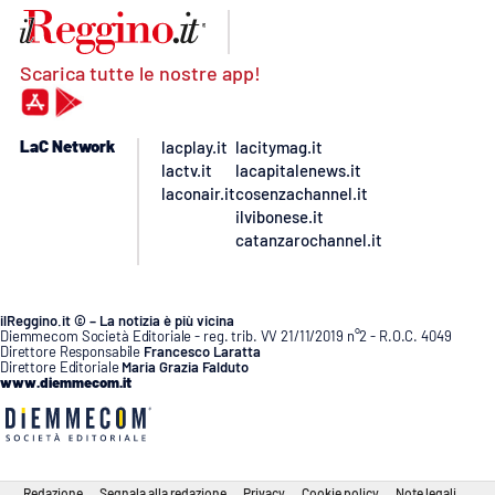
Scarica tutte le nostre app!
LaC Network
lacplay.it
lacitymag.it
lactv.it
lacapitalenews.it
laconair.it
cosenzachannel.it
ilvibonese.it
catanzarochannel.it
ilReggino.it © – La notizia è più vicina
Diemmecom Società Editoriale - reg. trib. VV 21/11/2019 n°2 - R.O.C. 4049
Direttore Responsabile
Francesco Laratta
Direttore Editoriale
Maria Grazia Falduto
www.diemmecom.it
Redazione
Segnala alla redazione
Privacy
Cookie policy
Note legali