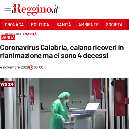
Vai
CRONACA
POLITICA
SANITÀ
AMBIENTE
SOCIETÀ
HOME PAGE
SANITÀ
SANITÀ
Sezioni
Coronavirus Calabria, calano ricoveri in
CRONACA
rianimazione ma ci sono 4 decessi
POLITICA
4 novembre 2020
09:00
SANITÀ
AMBIENTE
SOCIETÀ
CULTURA
ECONOMIA E LAVORO