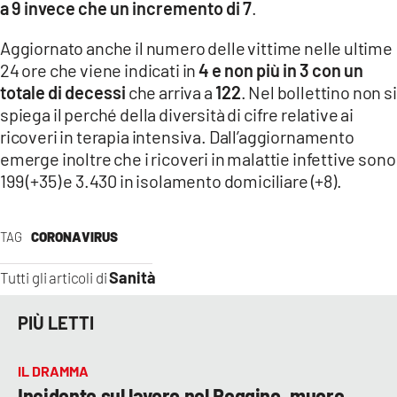
a 9 invece che un incremento di 7
.
LACITYMAG.IT
Aggiornato anche il numero delle vittime nelle ultime
24 ore che viene indicati in
4 e non più in 3 con un
ILREGGINO.IT
totale di decessi
che arriva a
122
. Nel bollettino non si
COSENZACHANNEL.IT
spiega il perché della diversità di cifre relative ai
ricoveri in terapia intensiva. Dall’aggiornamento
ILVIBONESE.IT
emerge inoltre che i ricoveri in malattie infettive sono
199 (+35) e 3.430 in isolamento domiciliare (+8).
CATANZAROCHANNEL.IT
LACAPITALENEWS.IT
TAG
CORONAVIRUS
App
Sanità
Tutti gli articoli di
ANDROID
PIÙ LETTI
APPLE
IL DRAMMA
Incidente sul lavoro nel Reggino, muore