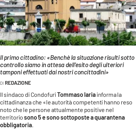
EVENTI
SPORT
Streaming
LAC TV
Il primo cittadino: «Benchè la situazione risulti sotto
LAC NETWORK
controllo siamo in attesa dell'esito degli ulteriori
tamponi effettuati dai nostri concittadini»
LAC ONAIR
REDAZIONE
LaC
Il sindaco di Condofuri
Tommaso Iaria
informa la
Network
cittadinanza che «le autorità competenti hanno reso
LACPLAY.IT
noto che le persone attualmente positive nel
territorio
sono 5 e sono sottoposte a quarantena
LACTV.IT
obbligatoria
.
LACONAIR.IT