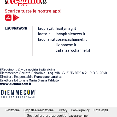
Scarica tutte le nostre app!
LaC Network
lacplay.it
lacitymag.it
lactv.it
lacapitalenews.it
laconair.it
cosenzachannel.it
ilvibonese.it
catanzarochannel.it
ilReggino.it © – La notizia è più vicina
Diemmecom Società Editoriale - reg. trib. VV 21/11/2019 n°2 - R.O.C. 4049
Direttore Responsabile
Francesco Laratta
Direttore Editoriale
Maria Grazia Falduto
www.diemmecom.it
Redazione
Segnala alla redazione
Privacy
Cookie policy
Note legali
Gestisci preferenze cookie
Lavora con noi