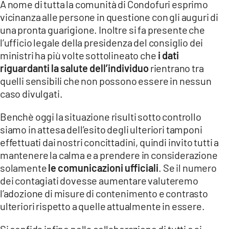
A nome di tutta la comunità di Condofuri esprimo
vicinanza alle persone in questione con gli auguri di
LACITYMAG.IT
una pronta guarigione. Inoltre si fa presente che
ILREGGINO.IT
l’ufficio legale della presidenza del consiglio dei
ministri ha più volte sottolineato che
i dati
COSENZACHANNEL.IT
riguardanti la salute dell’individuo
rientrano tra
quelli sensibili che non possono essere in nessun
ILVIBONESE.IT
caso divulgati.
CATANZAROCHANNEL.IT
Benchè oggi la situazione risulti sotto controllo
LACAPITALENEWS.IT
siamo in attesa dell’esito degli ulteriori tamponi
effettuati dai nostri concittadini, quindi invito tutti a
mantenere la calma e a prendere in considerazione
App
solamente
le comunicazioni ufficiali
. Se il numero
ANDROID
dei contagiati dovesse aumentare valuteremo
l’adozione di misure di contenimento e contrasto
APPLE
ulteriori rispetto a quelle attualmente in essere.
Si confida infine nella collaborazione di tutti e si