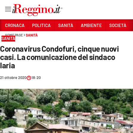
Vai
CRONACA
POLITICA
SANITÀ
AMBIENTE
SOCIETÀ
HOME PAGE
SANITÀ
SANITÀ
Sezioni
Coronavirus Condofuri, cinque nuovi
CRONACA
casi. La comunicazione del sindaco
POLITICA
Iaria
SANITÀ
21 ottobre 2020
18:20
AMBIENTE
SOCIETÀ
CULTURA
ECONOMIA E LAVORO