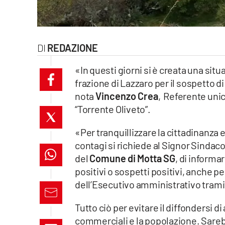
laconair.it
lacitymag.it
REDAZIONE
ilreggino.it
«In questi giorni si è creata una situ
frazione di Lazzaro per il sospetto d
cosenzachannel.it
nota
Vincenzo Crea
, Referente uni
“Torrente Oliveto”.
ilvibonese.it
«Per tranquillizzare la cittadinanza 
catanzarochannel.it
contagi si richiede al Signor Sindac
del
Comune di Motta SG
, di informa
lacapitalenews.it
positivi o sospetti positivi, anche
dell’Esecutivo amministrativo tram
App
Tutto ciò per evitare il diffondersi di
Android
commerciali e la popolazione. Sareb