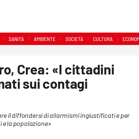
SANITÀ
AMBIENTE
SOCIETÀ
CULTURA
ECONOM
, Crea: «I cittadini
mati sui contagi
e il diffondersi di allarmismi ingiustificati e per
i e la popolazione»