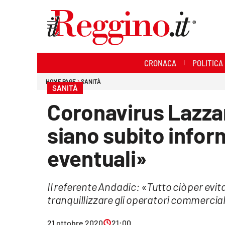
Sezioni
CRONACA
POLITICA
Cronaca
HOME PAGE
SANITÀ
SANITÀ
Politica
Coronavirus Lazzaro
Sanità
siano subito infor
Ambiente
eventuali»
Società
Il referente Andadic: «Tutto ciò per evitar
Cultura
tranquillizzare gli operatori commercial
Economia e lavoro
21 ottobre 2020
21:00