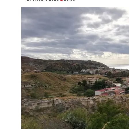
Eventi
Sport
Streaming
LaC TV
Lac Network
LaC OnAir
LaC
Network
lacplay.it
lactv.it