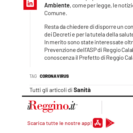
Apple
Ambiente
, come per legge, le notiz
Comune.
Resta da chiedere di disporre un cont
dei Decreti e per la tutela della salu
Vai
In merito sono state interessate olt
Prevenzione dell’ASP di Reggio Calabr
conoscenza il Prefetto di Reggio Cal
TAG
CORONAVIRUS
Tutti gli articoli di
Sanità
Scarica tutte le nostre app!