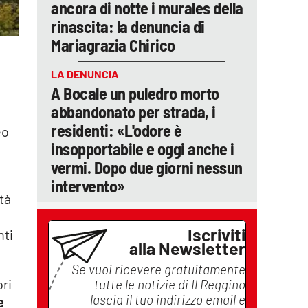
ancora di notte i murales della
rinascita: la denuncia di
Mariagrazia Chirico
LA DENUNCIA
A Bocale un puledro morto
abbandonato per strada, i
residenti: «L'odore è
eo
insopportabile e oggi anche i
vermi. Dopo due giorni nessun
intervento»
tà
Iscriviti
nti
alla Newsletter
Se vuoi ricevere gratuitamente
ori
tutte le notizie di
Il Reggino
lascia il tuo indirizzo email e
e