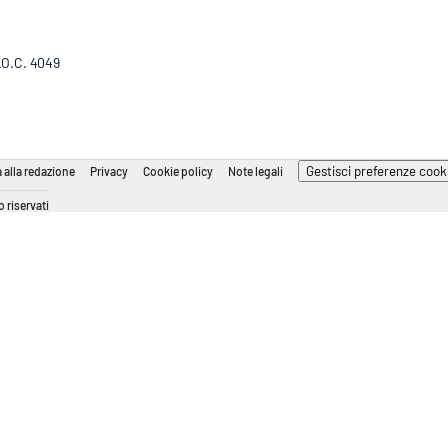
R.O.C. 4049
Gestisci preferenze cook
 alla redazione
Privacy
Cookie policy
Note legali
 riservati