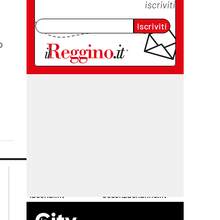
iscriviti
Iscriviti
o
lacplay.it
lacitymag.it
lactv.it
lacapitalenews.it
laconair.it
cosenzachannel.it
ilvibonese.it
catanzarochannel.it