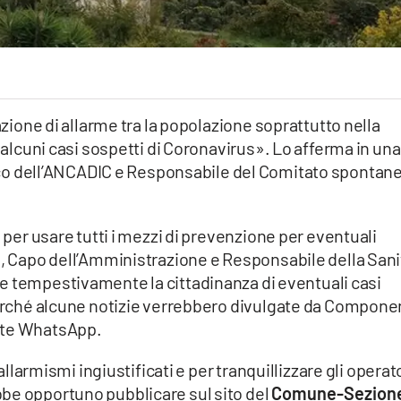
azione di allarme tra la popolazione soprattutto nella
i alcuni casi sospetti di Coronavirus». Lo afferma in una
co dell’ANCADIC e Responsabile del Comitato spontan
e per usare tutti i mezzi di prevenzione per eventuali
o, Capo dell’Amministrazione e Responsabile della Sani
re tempestivamente la cittadinanza di eventuali casi
 perché alcune notizie verrebbero divulgate da Compone
ite WhatsApp.
 allarmismi ingiustificati e per tranquillizzare gli operat
be opportuno pubblicare sul sito del
Comune-Sezion