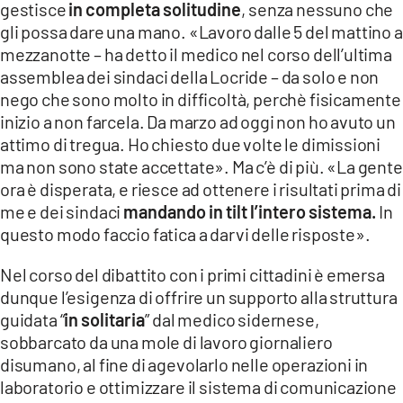
gestisce
in completa solitudine
, senza nessuno che
gli possa dare una mano. «Lavoro dalle 5 del mattino a
LACITYMAG.IT
mezzanotte – ha detto il medico nel corso dell’ultima
ILREGGINO.IT
assemblea dei sindaci della Locride – da solo e non
nego che sono molto in difficoltà, perchè fisicamente
COSENZACHANNEL.IT
inizio a non farcela. Da marzo ad oggi non ho avuto un
attimo di tregua. Ho chiesto due volte le dimissioni
ILVIBONESE.IT
ma non sono state accettate». Ma c’è di più. «La gente
CATANZAROCHANNEL.IT
ora è disperata, e riesce ad ottenere i risultati prima di
me e dei sindaci
mandando in tilt l’intero sistema.
In
LACAPITALENEWS.IT
questo modo faccio fatica a darvi delle risposte».
Nel corso del dibattito con i primi cittadini è emersa
App
dunque l’esigenza di offrire un supporto alla struttura
ANDROID
guidata “
in solitaria
” dal medico sidernese,
sobbarcato da una mole di lavoro giornaliero
APPLE
disumano, al fine di agevolarlo nelle operazioni in
laboratorio e ottimizzare il sistema di comunicazione