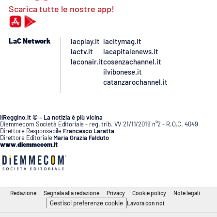
Scarica tutte le nostre app!
LaC Network
lacplay.it
lacitymag.it
lactv.it
lacapitalenews.it
laconair.it
cosenzachannel.it
ilvibonese.it
catanzarochannel.it
ilReggino.it © – La notizia è più vicina
Diemmecom Società Editoriale - reg. trib. VV 21/11/2019 n°2 - R.O.C. 4049
Direttore Responsabile
Francesco Laratta
Direttore Editoriale
Maria Grazia Falduto
www.diemmecom.it
Redazione
Segnala alla redazione
Privacy
Cookie policy
Note legali
Gestisci preferenze cookie
Lavora con noi