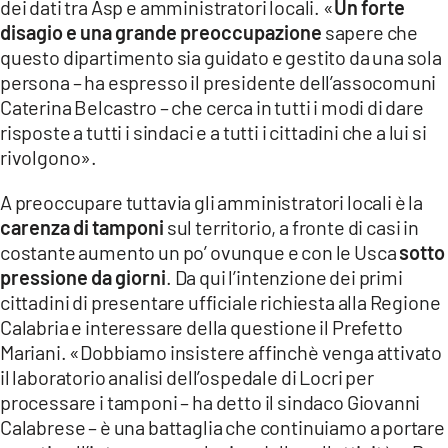
dei dati tra Asp e amministratori locali. «
Un forte
disagio e una grande preoccupazione
sapere che
questo dipartimento sia guidato e gestito da una sola
persona – ha espresso il presidente dell’assocomuni
Caterina Belcastro – che cerca in tutti i modi di dare
risposte a tutti i sindaci e a tutti i cittadini che a lui si
rivolgono».
A preoccupare tuttavia gli amministratori locali è la
carenza di tamponi
sul territorio, a fronte di casi in
costante aumento un po’ ovunque e con le Usca
sotto
pressione da giorni
. Da qui l’intenzione dei primi
cittadini di presentare ufficiale richiesta alla Regione
Calabria e interessare della questione il Prefetto
Mariani. «Dobbiamo insistere affinchè venga attivato
il laboratorio analisi dell’ospedale di Locri per
processare i tamponi – ha detto il sindaco Giovanni
Calabrese – è una battaglia che continuiamo a portare