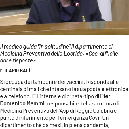
EVENTI
SPORT
Streaming
Il medico guida "in solitudine" il dipartimento di
LAC TV
Medicina Preventiva della Locride. «Così difficile
LAC NETWORK
dare risposte»
ILARIO BALÌ
LAC ONAIR
Si occupa dei tamponi e dei vaccini. Risponde alle
LaC
centinaia di mail che intasano la sua posta elettronica
Network
e al telefono. E’ l’infernale giornata-tipo di
Pier
LACPLAY.IT
Domenico Mammì
, responsabile della struttura di
Medicina Preventiva dell’Asp di Reggio Calabria e
LACTV.IT
punto di riferimento per l’emergenza Covi. Un
dipartimento che da mesi, in piena pandemia,
LACONAIR.IT