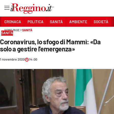
Vai
CRONACA
POLITICA
SANITÀ
AMBIENTE
SOCIETÀ
HOME PAGE
SANITÀ
SANITÀ
Sezioni
Coronavirus, lo sfogo di Mammì: «Da
CRONACA
solo a gestire l'emergenza»
POLITICA
1 novembre 2020
14:00
SANITÀ
AMBIENTE
SOCIETÀ
CULTURA
ECONOMIA E LAVORO