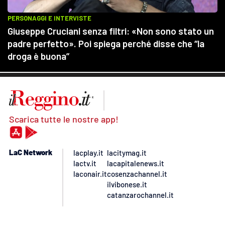
Scarica tutte le nostre app!
LaC Network
lacplay.it
lacitymag.it
lactv.it
lacapitalenews.it
laconair.it
cosenzachannel.it
ilvibonese.it
catanzarochannel.it