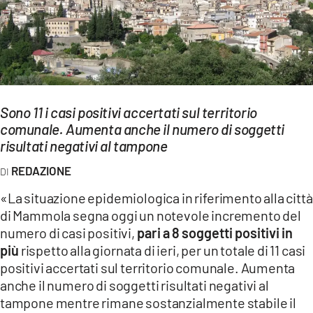
EVENTI
SPORT
Streaming
Sono 11 i casi positivi accertati sul territorio
LAC TV
comunale. Aumenta anche il numero di soggetti
LAC NETWORK
risultati negativi al tampone
REDAZIONE
LAC ONAIR
«La situazione epidemiologica in riferimento alla città
LaC
di Mammola segna oggi un notevole incremento del
Network
numero di casi positivi,
pari a 8 soggetti positivi in
LACPLAY.IT
più
rispetto alla giornata di ieri, per un totale di 11 casi
positivi accertati sul territorio comunale. Aumenta
LACTV.IT
anche il numero di soggetti risultati negativi al
tampone mentre rimane sostanzialmente stabile il
LACONAIR.IT