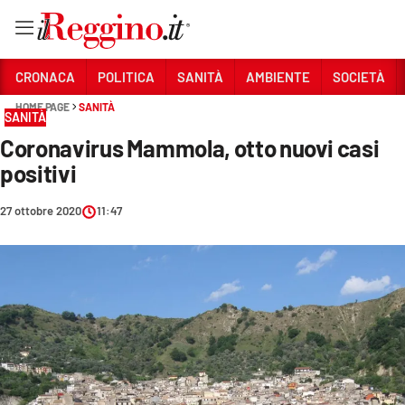
Vai
CRONACA
POLITICA
SANITÀ
AMBIENTE
SOCIETÀ
HOME PAGE
SANITÀ
SANITÀ
Sezioni
Coronavirus Mammola, otto nuovi casi
CRONACA
positivi
POLITICA
27 ottobre 2020
11:47
SANITÀ
AMBIENTE
SOCIETÀ
CULTURA
ECONOMIA E LAVORO