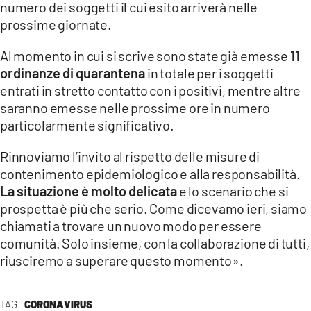
numero dei soggetti il cui esito arriverà nelle
prossime giornate.
LACITYMAG.IT
Al momento in cui si scrive sono state già emesse
11
ILREGGINO.IT
ordinanze di quarantena
in totale per i soggetti
COSENZACHANNEL.IT
entrati in stretto contatto con i positivi, mentre altre
saranno emesse nelle prossime ore in numero
ILVIBONESE.IT
particolarmente significativo.
CATANZAROCHANNEL.IT
Rinnoviamo l’invito al rispetto delle misure di
contenimento epidemiologico e alla responsabilità.
LACAPITALENEWS.IT
La situazione è molto delicata
e lo scenario che si
prospetta è più che serio. Come dicevamo ieri, siamo
App
chiamati a trovare un nuovo modo per essere
ANDROID
comunità. Solo insieme, con la collaborazione di tutti,
riusciremo a superare questo momento».
APPLE
TAG
CORONAVIRUS