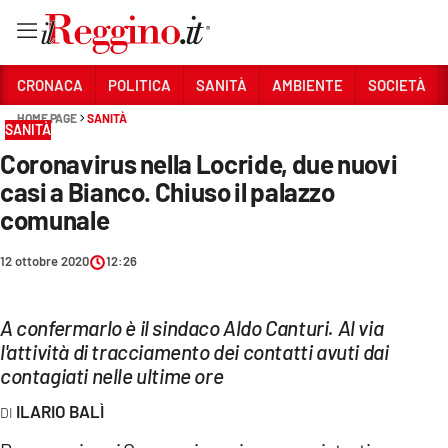
Vai
CRONACA
POLITICA
SANITÀ
AMBIENTE
SOCIETÀ
HOME PAGE
SANITÀ
SANITÀ
Sezioni
Coronavirus nella Locride, due nuovi
CRONACA
casi a Bianco. Chiuso il palazzo
POLITICA
comunale
SANITÀ
12 ottobre 2020
12:26
AMBIENTE
A confermarlo è il sindaco Aldo Canturi. Al via
SOCIETÀ
l'attività di tracciamento dei contatti avuti dai
contagiati nelle ultime ore
CULTURA
ILARIO BALÌ
ECONOMIA E LAVORO