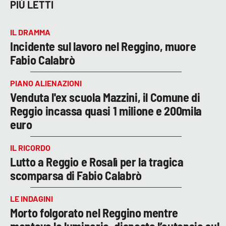
PIÙ LETTI
LACITYMAG.IT
IL DRAMMA
ILREGGINO.IT
Incidente sul lavoro nel Reggino, muore
Fabio Calabrò
COSENZACHANNEL.IT
ILVIBONESE.IT
PIANO ALIENAZIONI
Venduta l'ex scuola Mazzini, il Comune di
CATANZAROCHANNEL.IT
Reggio incassa quasi 1 milione e 200mila
euro
LACAPITALENEWS.IT
IL RICORDO
App
Lutto a Reggio e Rosalì per la tragica
scomparsa di Fabio Calabrò
ANDROID
APPLE
LE INDAGINI
Morto folgorato nel Reggino mentre