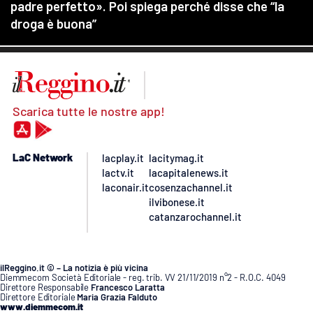
Scarica tutte le nostre app!
LaC Network
lacplay.it
lacitymag.it
lactv.it
lacapitalenews.it
laconair.it
cosenzachannel.it
ilvibonese.it
catanzarochannel.it
ilReggino.it © – La notizia è più vicina
Diemmecom Società Editoriale - reg. trib. VV 21/11/2019 n°2 - R.O.C. 4049
Direttore Responsabile
Francesco Laratta
Direttore Editoriale
Maria Grazia Falduto
www.diemmecom.it