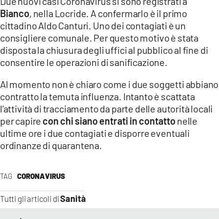
Due nuovi casi Coronavirus si sono registrati a
EVENTI
Bianco
, nella Locride. A confermarlo è il primo
cittadino Aldo Canturi. Uno dei contagiati è un
SPORT
consigliere comunale. Per questo motivo è stata
disposta la chiusura degli uffici al pubblico al fine di
Streaming
consentire le operazioni di sanificazione.
LAC TV
Al momento non è chiaro come i due soggetti abbiano
contratto la temuta influenza. Intanto è scattata
LAC NETWORK
l’attività di tracciamento da parte delle autorità locali
LAC ONAIR
per capire
con chi siano entrati in contatto
nelle
ultime ore i due contagiati e disporre eventuali
ordinanze di quarantena.
LaC
Network
LACPLAY.IT
TAG
CORONAVIRUS
LACTV.IT
Sanità
Tutti gli articoli di
LACONAIR.IT