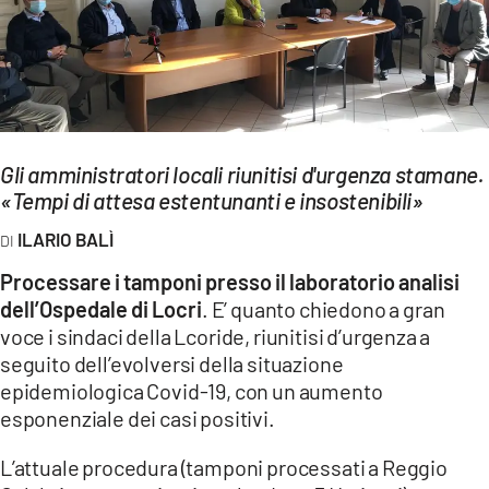
EVENTI
SPORT
Streaming
Gli amministratori locali riunitisi d'urgenza stamane.
LAC TV
«Tempi di attesa estentunanti e insostenibili»
LAC NETWORK
ILARIO BALÌ
LAC ONAIR
Processare i tamponi presso il laboratorio analisi
dell’Ospedale di Locri
. E’ quanto chiedono a gran
LaC
voce i sindaci della Lcoride, riunitisi d’urgenza a
Network
seguito dell’evolversi della situazione
LACPLAY.IT
epidemiologica Covid-19, con un aumento
esponenziale dei casi positivi.
LACTV.IT
L’attuale procedura (tamponi processati a Reggio
LACONAIR.IT