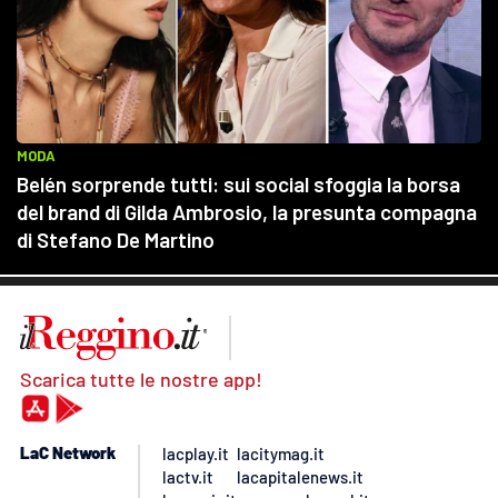
Scarica tutte le nostre app!
LaC Network
lacplay.it
lacitymag.it
lactv.it
lacapitalenews.it