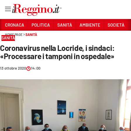
Vai
CRONACA
POLITICA
SANITÀ
AMBIENTE
SOCIETÀ
HOME PAGE
SANITÀ
SANITÀ
Sezioni
Coronavirus nella Locride, i sindaci:
CRONACA
«Processare i tamponi in ospedale»
POLITICA
13 ottobre 2020
14:00
SANITÀ
AMBIENTE
SOCIETÀ
CULTURA
ECONOMIA E LAVORO