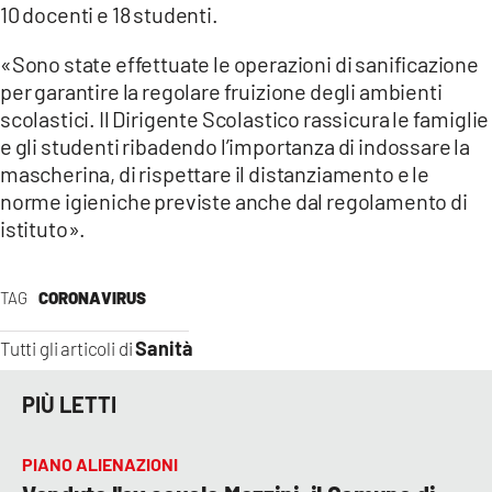
10 docenti e 18 studenti.
LACITYMAG.IT
«Sono state effettuate le operazioni di sanificazione
ILREGGINO.IT
per garantire la regolare fruizione degli ambienti
scolastici. Il Dirigente Scolastico rassicura le famiglie
COSENZACHANNEL.IT
e gli studenti ribadendo l’importanza di indossare la
mascherina, di rispettare il distanziamento e le
ILVIBONESE.IT
norme igieniche previste anche dal regolamento di
istituto».
CATANZAROCHANNEL.IT
LACAPITALENEWS.IT
TAG
CORONAVIRUS
App
Sanità
Tutti gli articoli di
ANDROID
PIÙ LETTI
APPLE
PIANO ALIENAZIONI