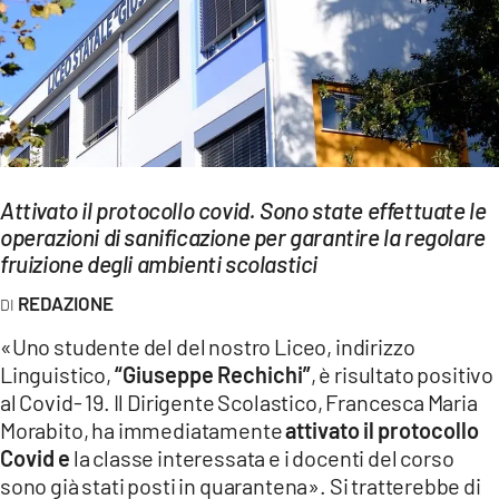
EVENTI
SPORT
Streaming
LAC TV
Attivato il protocollo covid. Sono state effettuate le
LAC NETWORK
operazioni di sanificazione per garantire la regolare
fruizione degli ambienti scolastici
LAC ONAIR
REDAZIONE
LaC
«Uno studente del del nostro Liceo, indirizzo
Network
Linguistico,
“Giuseppe Rechichi”
, è risultato positivo
LACPLAY.IT
al Covid- 19. Il Dirigente Scolastico, Francesca Maria
Morabito, ha immediatamente
attivato il protocollo
LACTV.IT
Covid e
la classe interessata e i docenti del corso
sono già stati posti in quarantena». Si tratterebbe di
LACONAIR.IT