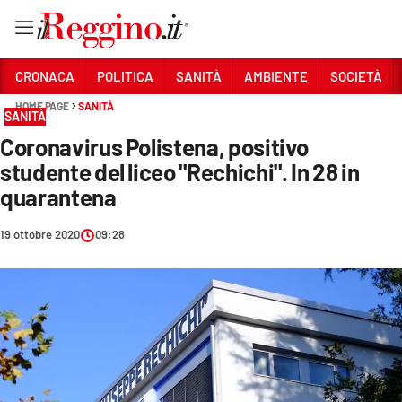
Vai
CRONACA
POLITICA
SANITÀ
AMBIENTE
SOCIETÀ
HOME PAGE
SANITÀ
SANITÀ
Sezioni
Coronavirus Polistena, positivo
CRONACA
studente del liceo "Rechichi". In 28 in
POLITICA
quarantena
SANITÀ
19 ottobre 2020
09:28
AMBIENTE
SOCIETÀ
CULTURA
ECONOMIA E LAVORO