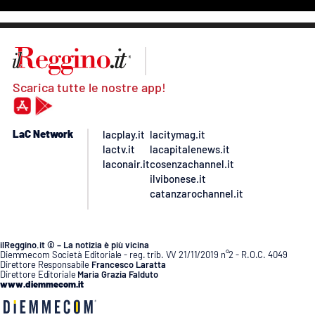
Scarica tutte le nostre app!
LaC Network
lacplay.it
lacitymag.it
lactv.it
lacapitalenews.it
laconair.it
cosenzachannel.it
ilvibonese.it
catanzarochannel.it
ilReggino.it © – La notizia è più vicina
Diemmecom Società Editoriale - reg. trib. VV 21/11/2019 n°2 - R.O.C. 4049
Direttore Responsabile
Francesco Laratta
Direttore Editoriale
Maria Grazia Falduto
www.diemmecom.it