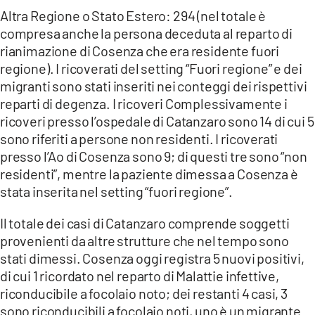
Altra Regione o Stato Estero: 294 (nel totale è
compresa anche la persona deceduta al reparto di
rianimazione di Cosenza che era residente fuori
regione). I ricoverati del setting “Fuori regione” e dei
migranti sono stati inseriti nei conteggi dei rispettivi
reparti di degenza. I ricoveri Complessivamente i
ricoveri presso l’ospedale di Catanzaro sono 14 di cui 5
sono riferiti a persone non residenti. I ricoverati
presso l’Ao di Cosenza sono 9; di questi tre sono “non
residenti”, mentre la paziente dimessa a Cosenza è
stata inserita nel setting “fuori regione”.
Il totale dei casi di Catanzaro comprende soggetti
provenienti da altre strutture che nel tempo sono
stati dimessi. Cosenza oggi registra 5 nuovi positivi,
di cui 1 ricordato nel reparto di Malattie infettive,
riconducibile a focolaio noto; dei restanti 4 casi, 3
sono riconducibili a focolaio noti, uno è un migrante