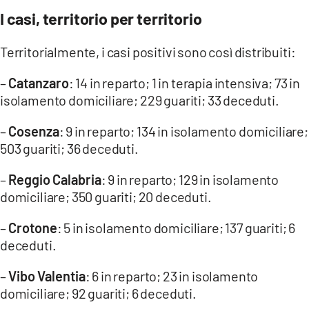
I casi, territorio per territorio
LACITYMAG.IT
Territorialmente, i casi positivi sono così distribuiti:
ILREGGINO.IT
–
Catanzaro
: 14 in reparto; 1 in terapia intensiva; 73 in
COSENZACHANNEL.IT
isolamento domiciliare; 229 guariti; 33 deceduti.
ILVIBONESE.IT
–
Cosenza
: 9 in reparto; 134 in isolamento domiciliare;
CATANZAROCHANNEL.IT
503 guariti; 36 deceduti.
LACAPITALENEWS.IT
–
Reggio Calabria
: 9 in reparto; 129 in isolamento
domiciliare; 350 guariti; 20 deceduti.
App
–
Crotone
: 5 in isolamento domiciliare; 137 guariti; 6
ANDROID
deceduti.
APPLE
–
Vibo Valentia
: 6 in reparto; 23 in isolamento
domiciliare; 92 guariti; 6 deceduti.