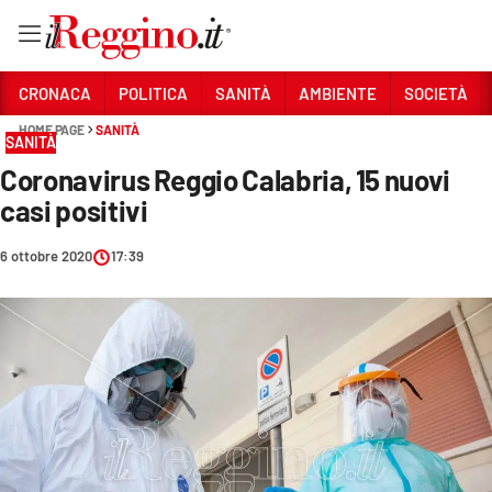
Vai
CRONACA
POLITICA
SANITÀ
AMBIENTE
SOCIETÀ
HOME PAGE
SANITÀ
SANITÀ
Sezioni
Coronavirus Reggio Calabria, 15 nuovi
CRONACA
casi positivi
POLITICA
6 ottobre 2020
17:39
SANITÀ
AMBIENTE
SOCIETÀ
CULTURA
ECONOMIA E LAVORO