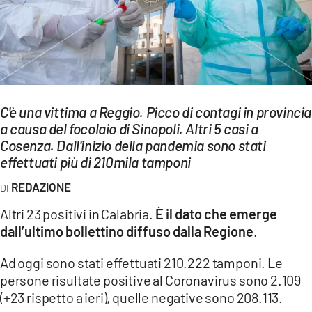
EVENTI
SPORT
Streaming
C'è una vittima a Reggio. Picco di contagi in provincia
LAC TV
a causa del focolaio di Sinopoli. Altri 5 casi a
LAC NETWORK
Cosenza. Dall'inizio della pandemia sono stati
effettuati più di 210mila tamponi
LAC ONAIR
REDAZIONE
LaC
Altri 23 positivi in Calabria.
È il dato che emerge
Network
dall’ultimo bollettino diffuso dalla Regione
.
LACPLAY.IT
Ad oggi sono stati effettuati 210.222 tamponi. Le
LACTV.IT
persone risultate positive al Coronavirus sono 2.109
(+23 rispetto a ieri), quelle negative sono 208.113.
LACONAIR.IT