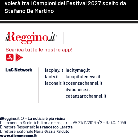
Scarica tutte le nostre app!
LaC Network
lacplay.it
lacitymag.it
lactv.it
lacapitalenews.it
laconair.it
cosenzachannel.it
ilvibonese.it
catanzarochannel.it
ilReggino.it © – La notizia è più vicina
Diemmecom Società Editoriale - reg. trib. VV 21/11/2019 n°2 - R.O.C. 4049
Direttore Responsabile
Francesco Laratta
Direttore Editoriale
Maria Grazia Falduto
www.diemmecom.it