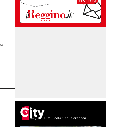
o».
lacplay.it
lacitymag.it
lactv.it
lacapitalenews.it
laconair.it
cosenzachannel.it
ilvibonese.it
catanzarochannel.it