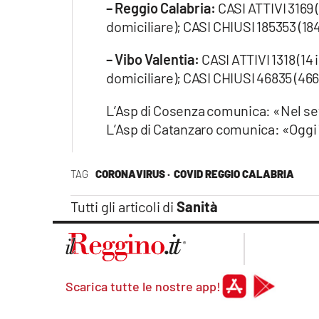
– Reggio Calabria:
CASI ATTIVI 3169 (
Apple
domiciliare); CASI CHIUSI 185353 (184
– Vibo Valentia:
CASI ATTIVI 1318 (14 
domiciliare); CASI CHIUSI 46835 (4665
Vai
L’Asp di Cosenza comunica: «Nel set
L’Asp di Catanzaro comunica: «Oggi
TAG
CORONAVIRUS ·
COVID REGGIO CALABRIA
Tutti gli articoli di
Sanità
Scarica tutte le nostre app!