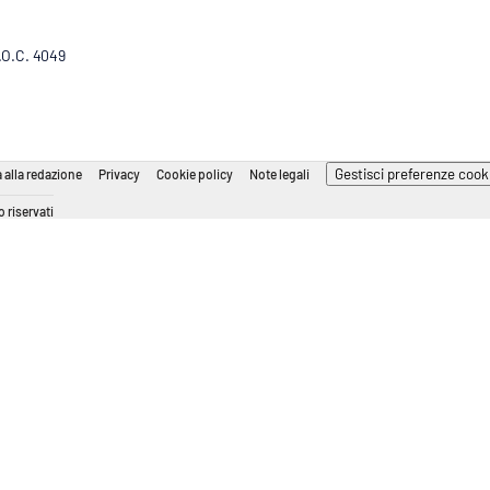
R.O.C. 4049
Gestisci preferenze cook
 alla redazione
Privacy
Cookie policy
Note legali
 riservati