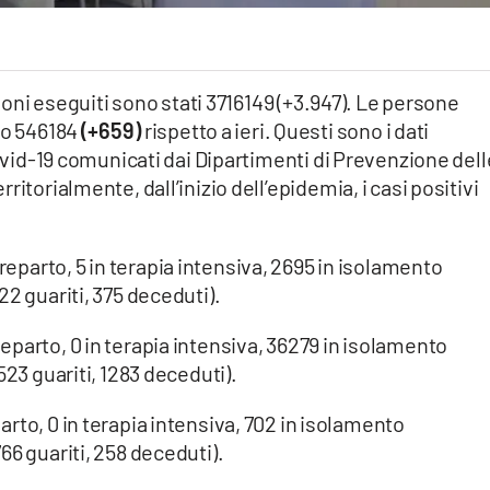
mponi eseguiti sono stati 3716149 (+3.947). Le persone
no 546184
(+659)
rispetto a ieri. Questi sono i dati
Covid-19 comunicati dai Dipartimenti di Prevenzione dell
itorialmente, dall’inizio dell’epidemia, i casi positivi
 reparto, 5 in terapia intensiva, 2695 in isolamento
2 guariti, 375 deceduti).
reparto, 0 in terapia intensiva, 36279 in isolamento
523 guariti, 1283 deceduti).
arto, 0 in terapia intensiva, 702 in isolamento
66 guariti, 258 deceduti).