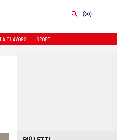
IA E LAVORO
SPORT
PIÙ LETTI