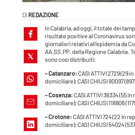
laconair.it
REDAZIONE
lacitymag.it
In Calabria, ad oggi, il totale dei ta
risultate positive al Coronavirus so
ilreggino.it
giornalieri relativi all’epidemia da 
AA.SS.PP. della Regione Calabria. Terr
cosenzachannel.it
sono così distribuiti:
ilvibonese.it
– Catanzaro:
CASI ATTIVI 2729 (29 in
catanzarochannel.it
domiciliare); CASI CHIUSI 90097 (8972
– Cosenza:
CASI ATTIVI 36334 (55 in 
lacapitalenews.it
domiciliare); CASI CHIUSI 118806 (117
App
– Crotone:
CASI ATTIVI 724 (22 in rep
domiciliare); CASI CHIUSI 54024 (537
Android