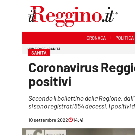
Sezioni
CRONACA
POLITICA
Cronaca
HOME PAGE
SANITÀ
SANITÀ
Politica
Coronavirus Reggio
Sanità
positivi
Ambiente
Secondo il bollettino della Regione, dall
Società
si sono registrati 854 decessi. I positivi 
Cultura
10 settembre 2022
14:41
Economia e lavoro