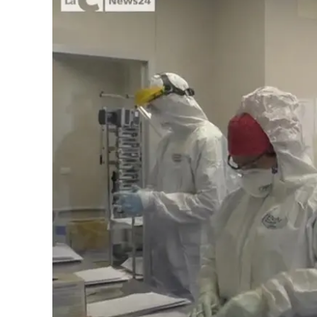
Eventi
Sport
Streaming
LaC TV
Lac Network
LaC OnAir
LaC
Network
lacplay.it
lactv.it