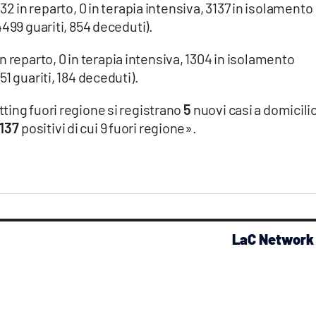
32 in reparto, 0 in terapia intensiva, 3137 in isolamento
499 guariti, 854 deceduti).
in reparto, 0 in terapia intensiva, 1304 in isolamento
1 guariti, 184 deceduti).
ting fuori regione si registrano
5
nuovi casi a domicili
137
positivi di cui 9 fuori regione».
LaC Network