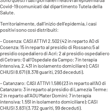
Covid-19 comunicati dal dipartimento Tutela della
LACITYMAG.IT
Salute.
ILREGGINO.IT
Territorialmente, dall’inizio dell’epidemia, i casi
positivi sono così distribuiti:
COSENZACHANNEL.IT
– Cosenza: CASI ATTIVI 2.502 (42 in reparto AO di
ILVIBONESE.IT
Cosenza; 15 in reparto al presidio di Rossano;5 al
CATANZAROCHANNEL.IT
presidio ospedaliero di Acri; 2 al presidio ospedaliero
di Cetraro; 0 all’Ospedale da Campo; 7 in terapia
LACAPITALENEWS.IT
intensiva, 2.431 in isolamento domiciliare); CASI
CHIUSI 8.671 (8.378 guariti, 293 deceduti).
App
– Catanzaro: CASI ATTIVI 1.586 (23 in reparto all’AO di
ANDROID
Catanzaro; 3 in reparto al presidio di Lamezia Terme;
2 in reparto all’AOU Mater Domini; 7 in terapia
APPLE
intensiva; 1.551 in isolamento domiciliare); CASI
CHIUSI 3.831 (3.732 guariti, 99 deceduti).