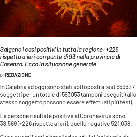
EVENTI
SPORT
Streaming
Salgono i casi positivi in tutta la regione: +226
LAC TV
rispetto a ieri con punte di 93 nella provincia di
LAC NETWORK
Cosenza. Ecco la situazione generale
REDAZIONE
LAC ONAIR
In Calabria ad oggi sono stati sottoposti a test 559627
LaC
soggetti per un totale di 593053 tamponi eseguiti (allo
Network
stesso soggetto possono essere effettuati più test).
LACPLAY.IT
Le persone risultate positive al Coronavirus sono
LACTV.IT
38.589 (+226 rispetto a ieri), quelle negative 521.038.
LACONAIR.IT
Sono questi i dati giornalieri relativi all’epidemia da