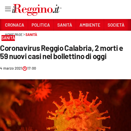
Vai
CRONACA
POLITICA
SANITÀ
AMBIENTE
SOCIETÀ
HOME PAGE
SANITÀ
SANITÀ
Sezioni
Coronavirus Reggio Calabria, 2 morti e
CRONACA
59 nuovi casi nel bollettino di oggi
POLITICA
4 marzo 2021
17:00
SANITÀ
AMBIENTE
SOCIETÀ
CULTURA
ECONOMIA E LAVORO