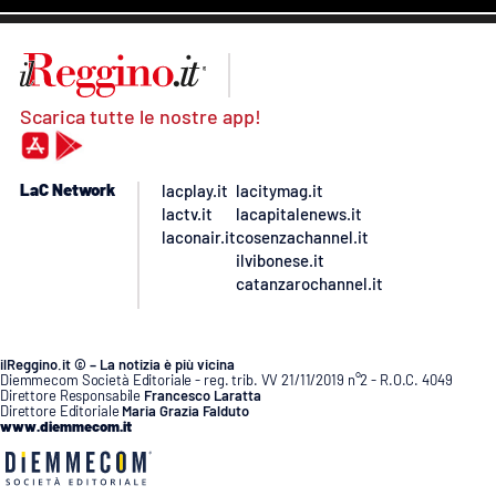
Scarica tutte le nostre app!
LaC Network
lacplay.it
lacitymag.it
lactv.it
lacapitalenews.it
laconair.it
cosenzachannel.it
ilvibonese.it
catanzarochannel.it
ilReggino.it © – La notizia è più vicina
Diemmecom Società Editoriale - reg. trib. VV 21/11/2019 n°2 - R.O.C. 4049
Direttore Responsabile
Francesco Laratta
Direttore Editoriale
Maria Grazia Falduto
www.diemmecom.it