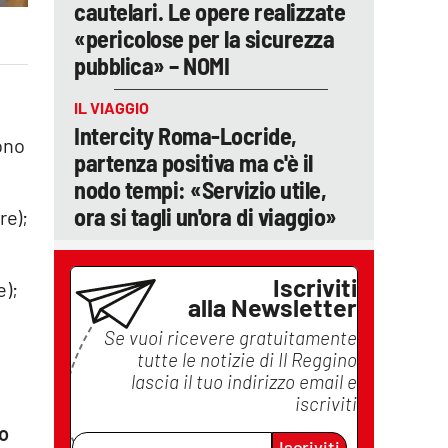
cautelari. Le opere realizzate
«pericolose per la sicurezza
pubblica» – NOMI
IL VIAGGIO
Intercity Roma-Locride,
sono
partenza positiva ma c'è il
nodo tempi: «Servizio utile,
ora si tagli un'ora di viaggio»
re);
Iscriviti
e);
alla Newsletter
Se vuoi ricevere gratuitamente
tutte le notizie di
Il Reggino
lascia il tuo indirizzo email e
iscriviti
to
Iscriviti