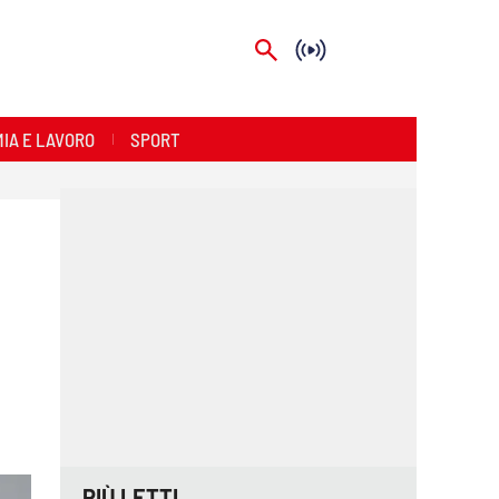
IA E LAVORO
SPORT
PIÙ LETTI