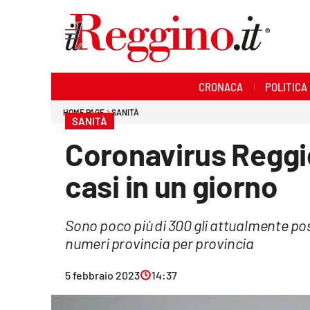
Sezioni
CRONACA
POLITICA
Cronaca
HOME PAGE
SANITÀ
SANITÀ
Politica
Coronavirus Reggio
Sanità
casi in un giorno
Ambiente
Sono poco più di 300 gli attualmente posi
Società
numeri provincia per provincia
Cultura
5 febbraio 2023
14:37
Economia e lavoro