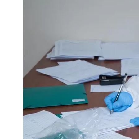
Eventi
Sport
Streaming
LaC TV
Lac Network
LaC OnAir
LaC
Network
lacplay.it
lactv.it