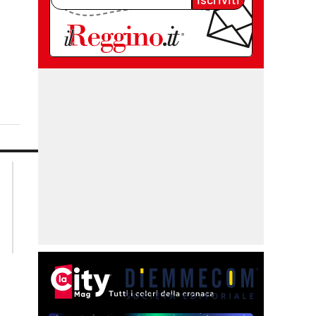
lacplay.it
lacitymag.it
lactv.it
lacapitalenews.it
laconair.it
cosenzachannel.it
ilvibonese.it
catanzarochannel.it