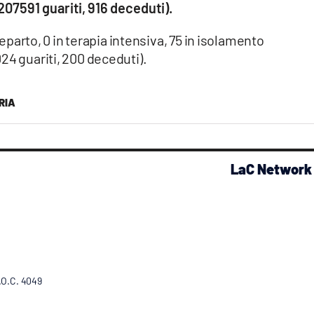
07591 guariti, 916 deceduti).
 reparto, 0 in terapia intensiva, 75 in isolamento
24 guariti, 200 deceduti).
RIA
LaC Network
R.O.C. 4049