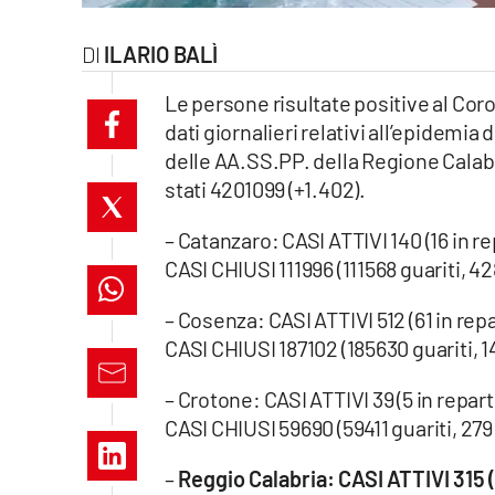
laconair.it
ILARIO BALÌ
lacitymag.it
Le persone risultate positive al Co
dati giornalieri relativi all’epidemi
ilreggino.it
delle AA.SS.PP. della Regione Calabri
stati 4201099 (+1.402).
cosenzachannel.it
– Catanzaro: CASI ATTIVI 140 (16 in re
ilvibonese.it
CASI CHIUSI 111996 (111568 guariti, 4
catanzarochannel.it
– Cosenza: CASI ATTIVI 512 (61 in repa
CASI CHIUSI 187102 (185630 guariti, 1
lacapitalenews.it
– Crotone: CASI ATTIVI 39 (5 in repart
App
CASI CHIUSI 59690 (59411 guariti, 279
Android
–
Reggio Calabria: CASI ATTIVI 315 (