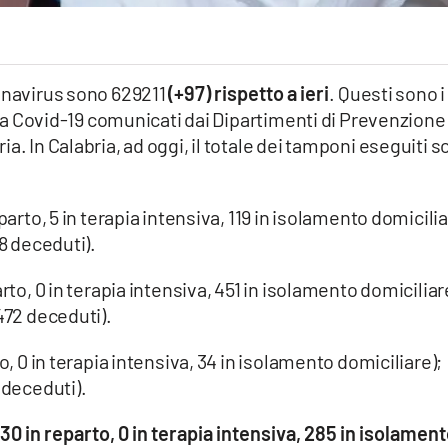
ronavirus sono 629211
(+97) rispetto a ieri
. Questi sono i
a da Covid-19 comunicati dai Dipartimenti di Prevenzione
a. In Calabria, ad oggi, il totale dei tamponi eseguiti 
parto, 5 in terapia intensiva, 119 in isolamento domicilia
28 deceduti).
rto, 0 in terapia intensiva, 451 in isolamento domiciliar
472 deceduti).
o, 0 in terapia intensiva, 34 in isolamento domiciliare);
 deceduti).
30 in reparto, 0 in terapia intensiva, 285 in isolamen