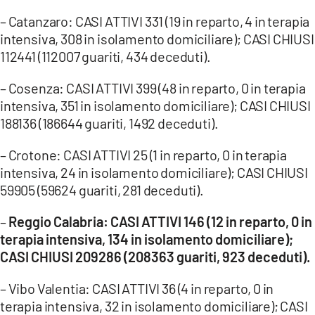
– Catanzaro: CASI ATTIVI 331 (19 in reparto, 4 in terapia
LACITYMAG.IT
intensiva, 308 in isolamento domiciliare); CASI CHIUSI
112441 (112007 guariti, 434 deceduti).
ILREGGINO.IT
COSENZACHANNEL.IT
– Cosenza: CASI ATTIVI 399 (48 in reparto, 0 in terapia
intensiva, 351 in isolamento domiciliare); CASI CHIUSI
ILVIBONESE.IT
188136 (186644 guariti, 1492 deceduti).
CATANZAROCHANNEL.IT
– Crotone: CASI ATTIVI 25 (1 in reparto, 0 in terapia
intensiva, 24 in isolamento domiciliare); CASI CHIUSI
LACAPITALENEWS.IT
59905 (59624 guariti, 281 deceduti).
App
–
Reggio Calabria: CASI ATTIVI 146 (12 in reparto, 0 in
terapia intensiva, 134 in isolamento domiciliare);
ANDROID
CASI CHIUSI 209286 (208363 guariti, 923 deceduti).
APPLE
– Vibo Valentia: CASI ATTIVI 36 (4 in reparto, 0 in
terapia intensiva, 32 in isolamento domiciliare); CASI