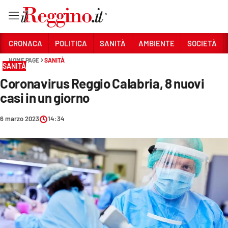
Vai
CRONACA
POLITICA
SANITÀ
AMBIENTE
SOCIETÀ
HOME PAGE
SANITÀ
SANITÀ
Sezioni
Coronavirus Reggio Calabria, 8 nuovi
CRONACA
casi in un giorno
POLITICA
6 marzo 2023
14:34
SANITÀ
AMBIENTE
SOCIETÀ
CULTURA
ECONOMIA E LAVORO