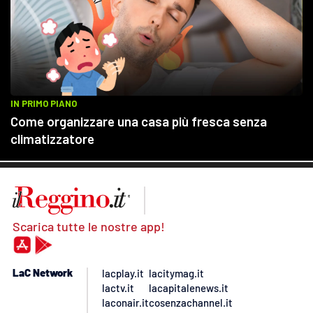
Scarica tutte le nostre app!
LaC Network
lacplay.it
lacitymag.it
lactv.it
lacapitalenews.it
laconair.it
cosenzachannel.it