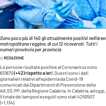
EVENTI
SPORT
Streaming
Sono poco più di 140 gli attualmente positivi nell'area
LAC TV
metropolitana reggina, di cui 12 ricoverati. Tutti i
LAC NETWORK
numeri provincia per provincia
REDAZIONE
LAC ONAIR
Le persone risultate positive al Coronavirus sono
LaC
631870
(+42) rispetto a ieri
. Questi sono i dati
Network
giornalieri relativi all’epidemia da Covid-19
LACPLAY.IT
comunicati dai Dipartimenti di Prevenzione delle
AA.SS.PP. della Regione Calabria. In Calabria, ad oggi,
LACTV.IT
il totale dei tamponi eseguiti sono stati 4250507
(+1.134).
LACONAIR.IT