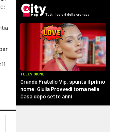
ne;
ntia
 per
i i
lacplay.it
lacitymag.it
lactv.it
lacapitalenews.it
laconair.it
cosenzachannel.it