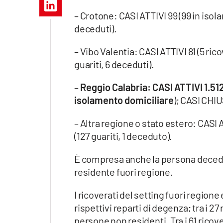
Apple
– Crotone: CASI ATTIVI 99 (99 in isola
deceduti).
– Vibo Valentia: CASI ATTIVI 81 (5 ric
Vai
guariti, 6 deceduti).
–
Reggio Calabria: CASI ATTIVI 1.512 
isolamento domiciliare
); CASI CHIU
– Altra regione o stato estero: CASI 
(127 guariti, 1 deceduto).
È compresa anche la persona decedut
residente fuori regione.
I ricoverati del setting fuori regione
rispettivi reparti di degenza; tra i 27
persone non residenti. Tra i 61 rico