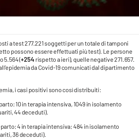
osti a test 277.221 soggetti per un totale di tamponi
getto possono essere effettuati più test). Le persone
o 5.564 (
+254
rispetto a ieri), quelle negative 271.657.
vi all’epidemia da Covid-19 comunicati dal dipartimento
emia, i casi positivi sono così distribuiti:
parto; 10 in terapia intensiva, 1049 in isolamento
ariti, 44 deceduti).
eparto; 4 in terapia intensiva; 484 in isolamento
riti, 36 deceduti).