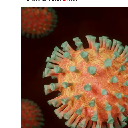
Eventi
Sport
Streaming
LaC TV
Lac Network
LaC OnAir
LaC
Network
lacplay.it
lactv.it