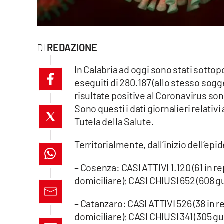
laconair.it
lacitymag.it
REDAZIONE
ilreggino.it
In Calabria ad oggi sono stati sottop
eseguiti di 280.187 (allo stesso sog
cosenzachannel.it
risultate positive al Coronavirus son
Sono questi i dati giornalieri relati
ilvibonese.it
Tutela della Salute.
catanzarochannel.it
Territorialmente, dall’inizio dell’epid
lacapitalenews.it
– Cosenza: CASI ATTIVI 1.120 (61 in re
domiciliare); CASI CHIUSI 652 (608 gu
App
– Catanzaro: CASI ATTIVI 526 (38 in r
Android
domiciliare); CASI CHIUSI 341 (305 gua