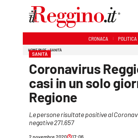
Sezioni
CRONACA
POLITICA
Cronaca
HOME PAGE
SANITÀ
SANITÀ
Politica
Coronavirus Reggio
Sanità
casi in un solo gior
Ambiente
Regione
Società
Le persone risultate positive al Coronavi
Cultura
negative 271.657
Economia e lavoro
2 novembre 2020
17:06