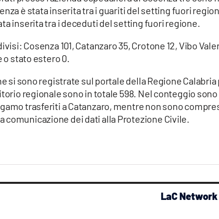
za è stata inserita tra i guariti del setting fuori regio
a inserita tra i deceduti del setting fuori regione.
ivisi: Cosenza 101, Catanzaro 35, Crotone 12, Vibo Vale
e o stato estero 0.
he si sono registrate sul portale della Regione Calabria
itorio regionale sono in totale 598. Nel conteggio sono
rgamo trasferiti a Catanzaro, mentre non sono compres
 comunicazione dei dati alla Protezione Civile.
LaC Network