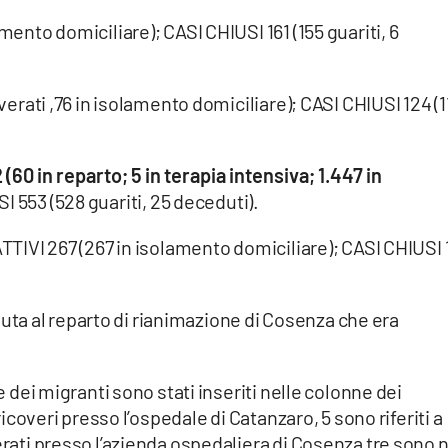
mento domiciliare); CASI CHIUSI 161 (155 guariti, 6
overati ,76 in isolamento domiciliare); CASI CHIUSI 124 (1
(60 in reparto; 5 in terapia intensiva; 1.447 in
SI 553 (528 guariti, 25 deceduti).
ATTIVI 267 (267 in isolamento domiciliare); CASI CHIUSI 
a al reparto di rianimazione di Cosenza che era
 e dei migranti sono stati inseriti nelle colonne dei
 ricoveri presso l’ospedale di Catanzaro, 5 sono riferiti a
verati presso l’azienda ospedaliera di Cosenza tre sono 