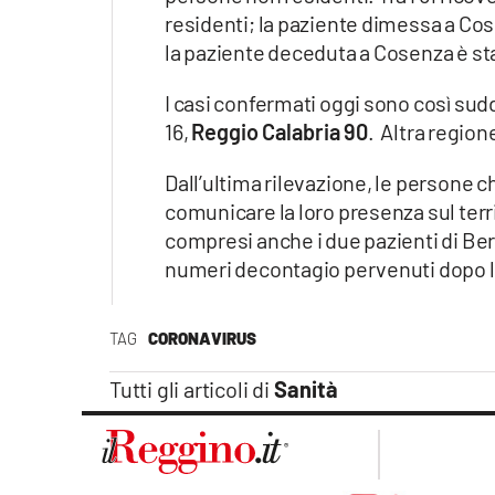
residenti; la paziente dimessa a Cosen
la paziente deceduta a Cosenza è stat
I casi confermati oggi sono così sudd
16,
Reggio Calabria 90
. Altra region
Dall’ultima rilevazione, le persone c
comunicare la loro presenza sul terr
compresi anche i due pazienti di Be
numeri decontagio pervenuti dopo la
TAG
CORONAVIRUS
Tutti gli articoli di
Sanità