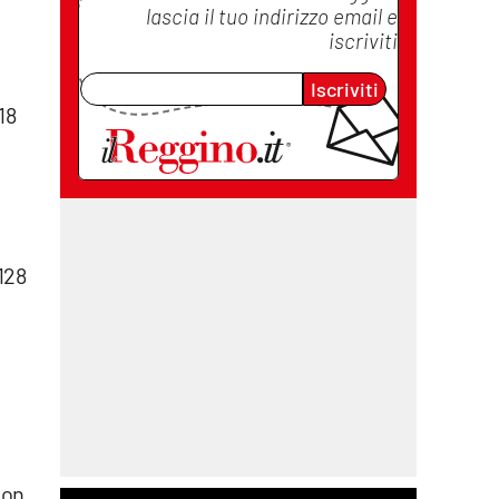
lascia il tuo indirizzo email e
iscriviti
Iscriviti
18
128
non