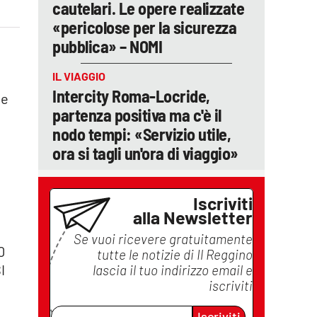
cautelari. Le opere realizzate
«pericolose per la sicurezza
pubblica» – NOMI
IL VIAGGIO
Intercity Roma-Locride,
ve
partenza positiva ma c'è il
nodo tempi: «Servizio utile,
ora si tagli un'ora di viaggio»
Iscriviti
alla Newsletter
Se vuoi ricevere gratuitamente
0
tutte le notizie di
Il Reggino
I
lascia il tuo indirizzo email e
iscriviti
Iscriviti