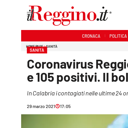
Sezioni
CRONACA
POLITICA
Cronaca
HOME PAGE
SANITÀ
SANITÀ
Politica
Coronavirus Reggi
Sanità
e 105 positivi. Il b
Ambiente
In Calabria i contagiati nelle ultime 24 o
Società
29 marzo 2021
17:05
Cultura
Economia e lavoro