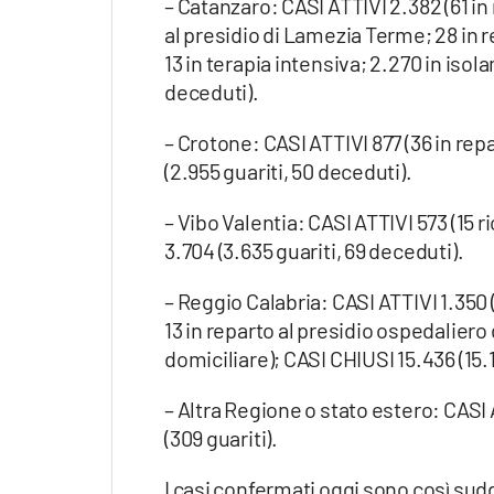
– Catanzaro: CASI ATTIVI 2.382 (61 in
Apple
al presidio di Lamezia Terme; 28 in 
13 in terapia intensiva; 2.270 in isol
deceduti).
Vai
– Crotone: CASI ATTIVI 877 (36 in rep
(2.955 guariti, 50 deceduti).
– Vibo Valentia: CASI ATTIVI 573 (15 
3.704 (3.635 guariti, 69 deceduti).
– Reggio Calabria: CASI ATTIVI 1.350 
13 in reparto al presidio ospedaliero 
domiciliare); CASI CHIUSI 15.436 (15.
– Altra Regione o stato estero: CASI
(309 guariti).
I casi confermati oggi sono così sudd