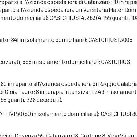
 reparto all’Azienda ospedaliera di Catanzaro; 10 in repa
reparto all’Azienda ospedaliera universitaria Mater Domi
amento domiciliare); CASI CHIUSI 4.263 (4.155 guariti, 10
arto; 841 in isolamento domiciliare); CASI CHIUSI 3005
ricoverati, 558 in isolamento domiciliare); CASI CHIUSI
(80 in reparto all’Azienda ospedaliera di Reggio Calabri
di Gioia Tauro; 8 in terapia intensiva; 1.249 in isolamen
198 guariti, 238 deceduti).
 ATTIVI 50 (50 in isolamento domiciliare); CASI CHIUSI 3
ivisi: Cosenza 55, Catanzaro 18, Crotone 8, Vibo Valent