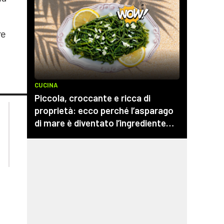
re
lacplay.it
lacitymag.it
lactv.it
lacapitalenews.it
laconair.it
cosenzachannel.it
ilvibonese.it
catanzarochannel.it