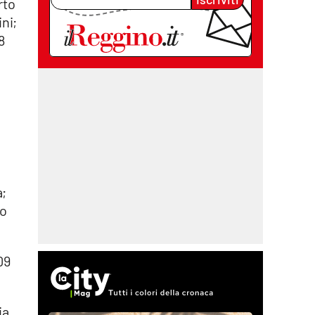
rto
ni;
8
a;
to
09
ia