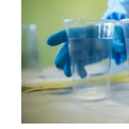
Eventi
Sport
Streaming
LaC TV
Lac Network
LaC OnAir
LaC
Network
lacplay.it
lactv.it