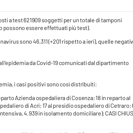
osti a test 621909 soggetti per un totale di tamponi
o possono essere effettuati più test).
navirus sono 46.311 (+201 rispetto a ieri), quelle negati
vi all’epidemia da Covid-19 comunicati dal dipartimento
emia, i casi positivi sono così distribuiti:
eparto Azienda ospedaliera di Cosenza; 18 in reparto al
edaliero di Acri; 17 al presidio ospedaliero di Cetraro; 
 intensiva, 4.939 in isolamento domiciliare); CASI CHIUS