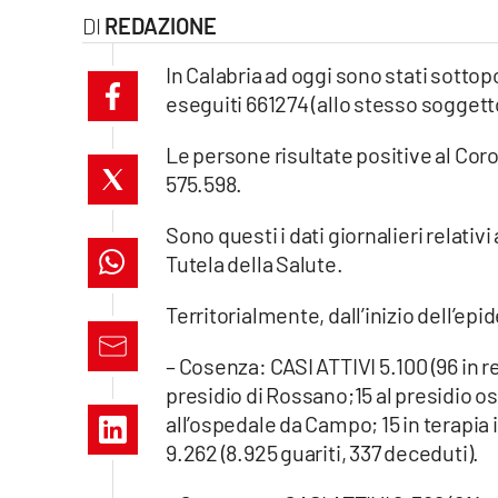
REDAZIONE
laconair.it
In Calabria ad oggi sono stati sottop
lacitymag.it
eseguiti 661274 (allo stesso soggett
ilreggino.it
Le persone risultate positive al Coro
575.598.
cosenzachannel.it
Sono questi i dati giornalieri relati
ilvibonese.it
Tutela della Salute.
catanzarochannel.it
Territorialmente, dall’inizio dell’epid
lacapitalenews.it
– Cosenza: CASI ATTIVI 5.100 (96 in r
presidio di Rossano;15 al presidio osp
App
all’ospedale da Campo; 15 in terapia
9.262 (8.925 guariti, 337 deceduti).
Android