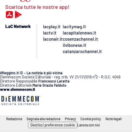
Scarica tutte le nostre app!
LaC Network
lacplay.it
lacitymag.it
lactv.it
lacapitalenews.it
laconair.it
cosenzachannel.it
ilvibonese.it
catanzarochannel.it
ilReggino.it © – La notizia è più vicina
Diemmecom Società Editoriale - reg. trib. VV 21/11/2019 n°2 - R.O.C. 4049
Direttore Responsabile
Francesco Laratta
Direttore Editoriale
Maria Grazia Falduto
www.diemmecom.it
Redazione
Segnala alla redazione
Privacy
Cookie policy
Note legali
Gestisci preferenze cookie
Lavora con noi