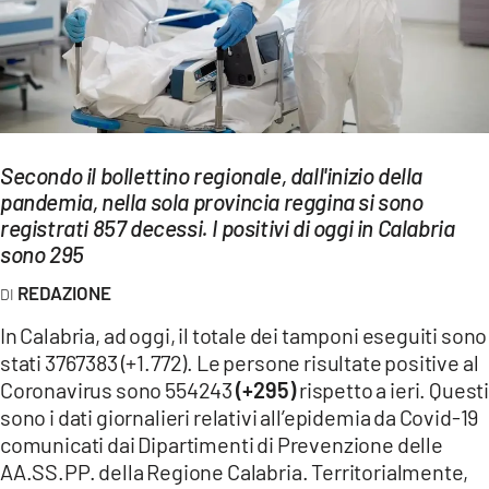
EVENTI
SPORT
Streaming
Secondo il bollettino regionale, dall'inizio della
LAC TV
pandemia, nella sola provincia reggina si sono
LAC NETWORK
registrati 857 decessi. I positivi di oggi in Calabria
sono 295
LAC ONAIR
REDAZIONE
LaC
In Calabria, ad oggi, il totale dei tamponi eseguiti sono
Network
stati 3767383 (+1.772). Le persone risultate positive al
LACPLAY.IT
Coronavirus sono 554243
(+295)
rispetto a ieri. Quest
sono i dati giornalieri relativi all’epidemia da Covid-19
LACTV.IT
comunicati dai Dipartimenti di Prevenzione delle
AA.SS.PP. della Regione Calabria. Territorialmente,
LACONAIR.IT