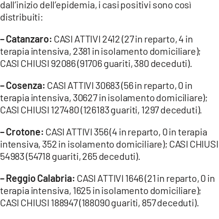
dall’inizio dell’epidemia, i casi positivi sono così
distribuiti:
LACITYMAG.IT
– Catanzaro:
CASI ATTIVI 2412 (27 in reparto, 4 in
ILREGGINO.IT
terapia intensiva, 2381 in isolamento domiciliare);
COSENZACHANNEL.IT
CASI CHIUSI 92086 (91706 guariti, 380 deceduti).
ILVIBONESE.IT
– Cosenza:
CASI ATTIVI 30683 (56 in reparto, 0 in
terapia intensiva, 30627 in isolamento domiciliare);
CATANZAROCHANNEL.IT
CASI CHIUSI 127480 (126183 guariti, 1297 deceduti).
LACAPITALENEWS.IT
– Crotone:
CASI ATTIVI 356 (4 in reparto, 0 in terapia
intensiva, 352 in isolamento domiciliare); CASI CHIUSI
App
54983 (54718 guariti, 265 deceduti).
ANDROID
– Reggio Calabria:
CASI ATTIVI 1646 (21 in reparto, 0 in
APPLE
terapia intensiva, 1625 in isolamento domiciliare);
CASI CHIUSI 188947 (188090 guariti, 857 deceduti).