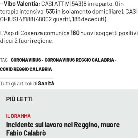
– Vibo Valentia:
CASI ATTIVI 543 (8 in reparto, 0 in
terapia intensiva, 535 in isolamento domiciliare); CASI
CHIUSI 48188 (48002 guariti, 186 deceduti).
L’Asp di Cosenza comunica
180
nuovi soggetti positivi
di cui 2 fuori regione.
TAG
CORONAVIRUS ·
CORONAVIRUS REGGIO CALABRIA ·
COVID REGGIO CALABRIA
Sanità
Tutti gli articoli di
PIÙ LETTI
IL DRAMMA
Incidente sul lavoro nel Reggino, muore
Fabio Calabrò