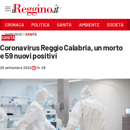
Vai
CRONACA
POLITICA
SANITÀ
AMBIENTE
SOCIETÀ
HOME PAGE
SANITÀ
SANITÀ
Sezioni
Coronavirus Reggio Calabria, un morto
CRONACA
e 59 nuovi positivi
POLITICA
26 settembre 2022
14:28
SANITÀ
AMBIENTE
SOCIETÀ
CULTURA
ECONOMIA E LAVORO