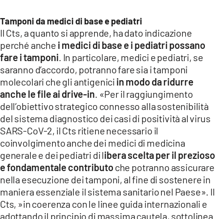
Tamponi da medici di base e pediatri
Il Cts, a quanto si apprende, ha dato indicazione
perché anche
i medici di base e i pediatri possano
fare i tamponi
. In particolare, medici e pediatri, se
saranno d’accordo, potranno fare sia i tamponi
molecolari che gli antigenici
in modo da ridurre
anche le file ai drive-in
. «Per il raggiungimento
dell’obiettivo strategico connesso alla sostenibilità
del sistema diagnostico dei casi di positività al virus
SARS-CoV-2, il Cts ritiene necessario il
coinvolgimento anche dei medici di medicina
generale e dei pediatri di l
ibera scelta per il prezioso
e fondamentale contributo
che potranno assicurare
nella esecuzione dei tamponi, al fine di sostenere in
maniera essenziale il sistema sanitario nel Paese». Il
Cts, »in coerenza con le linee guida internazionali e
adottando il principio di massima cautela, sottolinea