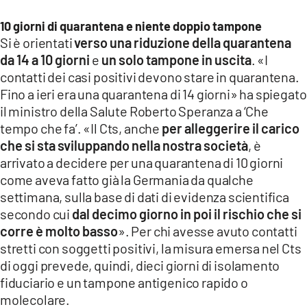
LACITYMAG.IT
10 giorni di quarantena e niente doppio tampone
Si è orientati
verso una riduzione della quarantena
ILREGGINO.IT
da 14 a 10 giorni
e
un solo tampone in uscita
. «I
contatti dei casi positivi devono stare in quarantena.
COSENZACHANNEL.IT
Fino a ieri era una quarantena di 14 giorni» ha spiegato
il ministro della Salute Roberto Speranza a ‘Che
ILVIBONESE.IT
tempo che fa’. «Il Cts, anche
per alleggerire il carico
CATANZAROCHANNEL.IT
che si sta sviluppando nella nostra società
, è
arrivato a decidere per una quarantena di 10 giorni
LACAPITALENEWS.IT
come aveva fatto già la Germania da qualche
settimana, sulla base di dati di evidenza scientifica
App
secondo cui
dal decimo giorno in poi il rischio che si
corre è molto basso
». Per chi avesse avuto contatti
ANDROID
stretti con soggetti positivi, la misura emersa nel Cts
di oggi prevede, quindi, dieci giorni di isolamento
APPLE
fiduciario e un tampone antigenico rapido o
molecolare.