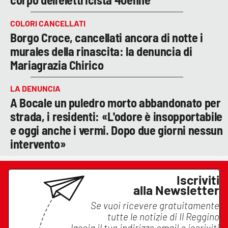
COLORI CANCELLATI
Borgo Croce, cancellati ancora di notte i
murales della rinascita: la denuncia di
Mariagrazia Chirico
LA DENUNCIA
A Bocale un puledro morto abbandonato per
strada, i residenti: «L'odore è insopportabile
e oggi anche i vermi. Dopo due giorni nessun
intervento»
Iscriviti
alla Newsletter
Se vuoi ricevere gratuitamente
tutte le notizie di
Il Reggino
lascia il tuo indirizzo email e iscriviti