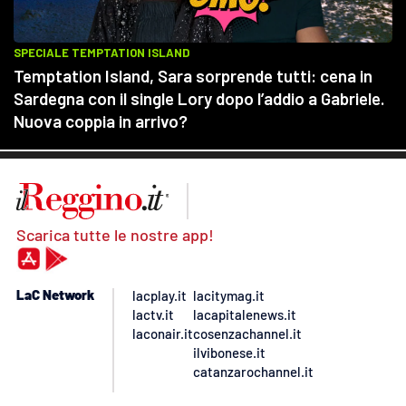
Scarica tutte le nostre app!
LaC Network
lacplay.it
lacitymag.it
lactv.it
lacapitalenews.it
laconair.it
cosenzachannel.it
ilvibonese.it
catanzarochannel.it