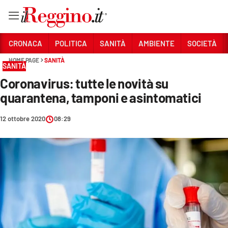
Vai
CRONACA
POLITICA
SANITÀ
AMBIENTE
SOCIETÀ
HOME PAGE
SANITÀ
SANITÀ
Sezioni
Coronavirus: tutte le novità su
CRONACA
quarantena, tamponi e asintomatici
POLITICA
12 ottobre 2020
08:29
SANITÀ
AMBIENTE
SOCIETÀ
CULTURA
ECONOMIA E LAVORO