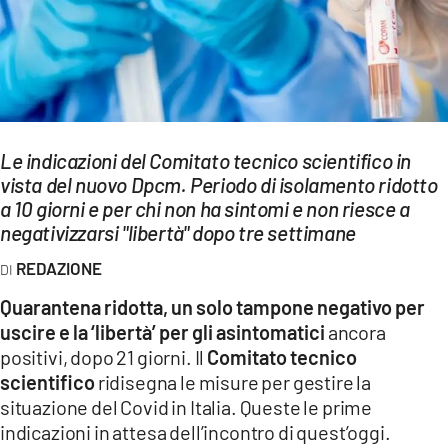
EVENTI
SPORT
Streaming
Le indicazioni del Comitato tecnico scientifico in
LAC TV
vista del nuovo Dpcm. Periodo di isolamento ridotto
LAC NETWORK
a 10 giorni e per chi non ha sintomi e non riesce a
negativizzarsi "libertà" dopo tre settimane
LAC ONAIR
REDAZIONE
LaC
Quarantena ridotta, un solo tampone negativo per
Network
uscire e la ‘libertà’ per gli asintomatici
ancora
LACPLAY.IT
positivi, dopo 21 giorni. Il
Comitato tecnico
scientifico
ridisegna le misure per gestire la
LACTV.IT
situazione del Covid in Italia. Queste le prime
indicazioni in attesa dell’incontro di quest’oggi.
LACONAIR.IT