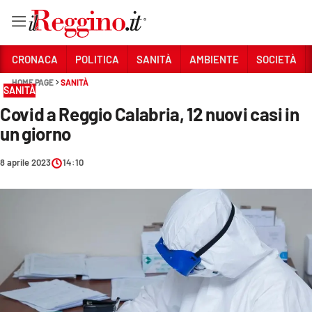
Vai
CRONACA
POLITICA
SANITÀ
AMBIENTE
SOCIETÀ
HOME PAGE
SANITÀ
SANITÀ
Sezioni
Covid a Reggio Calabria, 12 nuovi casi in
CRONACA
un giorno
POLITICA
8 aprile 2023
14:10
SANITÀ
AMBIENTE
SOCIETÀ
CULTURA
ECONOMIA E LAVORO