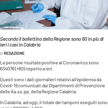
EVENTI
SPORT
Streaming
Secondo il bollettino della Regione sono 60 in più di
LAC TV
ieri i casi in Calabria
LAC NETWORK
REDAZIONE
LAC ONAIR
Le persone risultate positive al Coronavirus sono
634076 (+60) rispetto a ieri.
LaC
Network
Questi sono i dati giornalieri relativi all’epidemia da
Covid-19 comunicati dai Dipartimenti di Prevenzione
LACPLAY.IT
delle Aa.ss.pp. della Regione Calabria.
LACTV.IT
In Calabria, ad oggi, il totale dei tamponi eseguiti sono
LACONAIR.IT