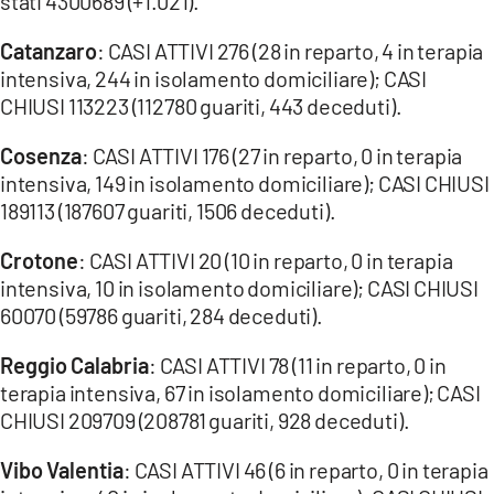
stati 4300689 (+1.021).
LACITYMAG.IT
Catanzaro
: CASI ATTIVI 276 (28 in reparto, 4 in terapia
intensiva, 244 in isolamento domiciliare); CASI
ILREGGINO.IT
CHIUSI 113223 (112780 guariti, 443 deceduti).
COSENZACHANNEL.IT
Cosenza
: CASI ATTIVI 176 (27 in reparto, 0 in terapia
intensiva, 149 in isolamento domiciliare); CASI CHIUSI
ILVIBONESE.IT
189113 (187607 guariti, 1506 deceduti).
CATANZAROCHANNEL.IT
Crotone
: CASI ATTIVI 20 (10 in reparto, 0 in terapia
LACAPITALENEWS.IT
intensiva, 10 in isolamento domiciliare); CASI CHIUSI
60070 (59786 guariti, 284 deceduti).
App
Reggio Calabria
: CASI ATTIVI 78 (11 in reparto, 0 in
ANDROID
terapia intensiva, 67 in isolamento domiciliare); CASI
CHIUSI 209709 (208781 guariti, 928 deceduti).
APPLE
Vibo Valentia
: CASI ATTIVI 46 (6 in reparto, 0 in terapia