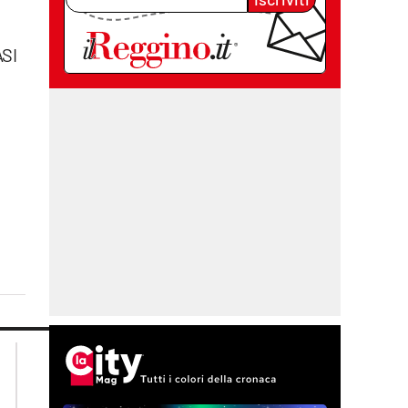
ASI
lacplay.it
lacitymag.it
lactv.it
lacapitalenews.it
laconair.it
cosenzachannel.it