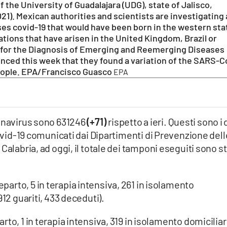
he University of Guadalajara (UDG), state of Jalisco,
21). Mexican authorities and scientists are investigating 
ses covid-19 that would have been born in the western sta
tions that have arisen in the United Kingdom, Brazil or
 for the Diagnosis of Emerging and Reemerging Diseases
unced this week that they found a variation of the SARS-C
people. EPA/Francisco Guasco
EPA
ronavirus sono 631246
(+71)
rispetto a ieri. Questi sono i 
Covid-19 comunicati dai Dipartimenti di Prevenzione dell
Calabria, ad oggi, il totale dei tamponi eseguiti sono st
eparto, 5 in terapia intensiva, 261 in isolamento
912 guariti, 433 deceduti).
arto, 1 in terapia intensiva, 319 in isolamento domiciliar