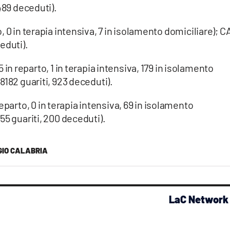
489 deceduti).
o, 0 in terapia intensiva, 7 in isolamento domiciliare); C
eduti).
5 in reparto, 1 in terapia intensiva, 179 in isolamento
8182 guariti, 923 deceduti).
reparto, 0 in terapia intensiva, 69 in isolamento
55 guariti, 200 deceduti).
GIO CALABRIA
LaC Network