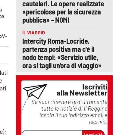
cautelari. Le opere realizzate
a
«pericolose per la sicurezza
te
pubblica» – NOMI
IL VIAGGIO
oV-
Intercity Roma-Locride,
partenza positiva ma c'è il
nodo tempi: «Servizio utile,
ora si tagli un'ora di viaggio»
dati
e
Iscriviti
ati
alla Newsletter
Se vuoi ricevere gratuitamente
tutte le notizie di
Il Reggino
lascia il tuo indirizzo email e
iscriviti
e);
Iscriviti