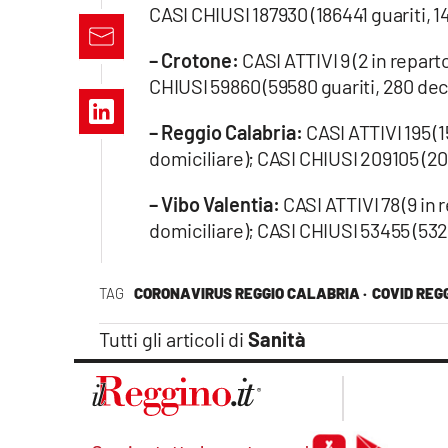
Apple
CASI CHIUSI 187930 (186441 guariti, 1
– Crotone:
CASI ATTIVI 9 (2 in repart
CHIUSI 59860 (59580 guariti, 280 dec
Vai
– Reggio Calabria:
CASI ATTIVI 195 (1
domiciliare); CASI CHIUSI 209105 (20
– Vibo Valentia:
CASI ATTIVI 78 (9 in 
domiciliare); CASI CHIUSI 53455 (532
TAG
CORONAVIRUS REGGIO CALABRIA ·
COVID REG
Tutti gli articoli di
Sanità