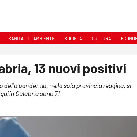
SANITÀ
AMBIENTE
SOCIETÀ
CULTURA
ECONOM
bria, 13 nuovi positivi
io della pandemia, nella sola provincia reggina, si
oggi in Calabria sono 71