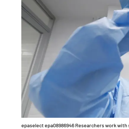
Eventi
Sport
Streaming
LaC TV
Lac Network
LaC OnAir
LaC
Network
lacplay.it
lactv.it
epaselect epa08986946 Researchers work with sa