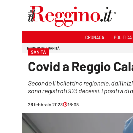
Sezioni
CRONACA
POLITICA
Cronaca
HOME PAGE
SANITÀ
SANITÀ
Politica
Covid a Reggio Cala
Sanità
Secondo il bollettino regionale, dall'iniz
Ambiente
sono registrati 923 decessi. I positivi di 
Società
26 febbraio 2023
16:08
Cultura
Economia e lavoro