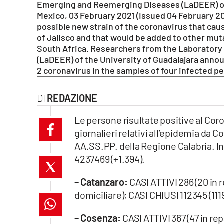
Emerging and Reemerging Diseases (LaDEER) of t
laconair.it
Mexico, 03 February 2021 (Issued 04 February 20
possible new strain of the coronavirus that cau
lacitymag.it
of Jalisco and that would be added to other muta
South Africa. Researchers from the Laboratory
(LaDEER) of the University of Guadalajara anno
ilreggino.it
2 coronavirus in the samples of four infected 
cosenzachannel.it
REDAZIONE
ilvibonese.it
Le persone risultate positive al Co
giornalieri relativi all’epidemia da 
catanzarochannel.it
AA.SS.PP. della Regione Calabria. In 
lacapitalenews.it
4237469 (+1.394).
– Catanzaro:
CASI ATTIVI 286 (20 in r
App
domiciliare); CASI CHIUSI 112345 (111
Android
– Cosenza:
CASI ATTIVI 367 (47 in rep