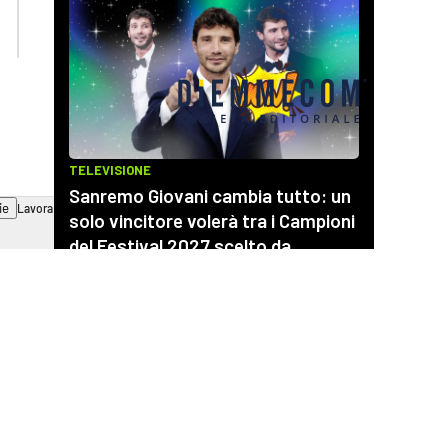
ilvibonese.it
catanzarochannel.it
ie
Lavora con noi