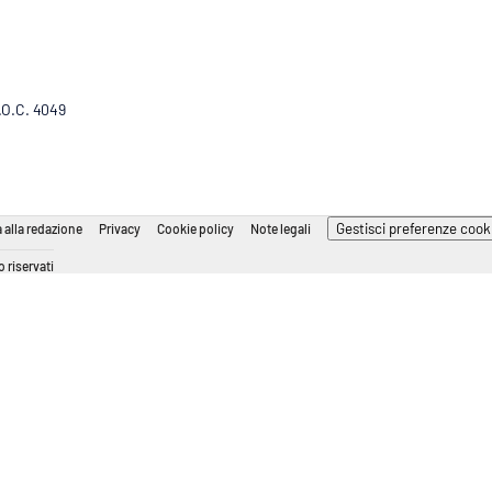
R.O.C. 4049
Gestisci preferenze cook
 alla redazione
Privacy
Cookie policy
Note legali
 riservati