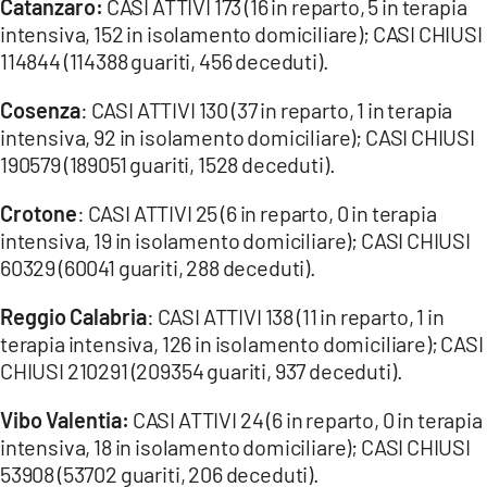
Catanzaro:
CASI ATTIVI 173 (16 in reparto, 5 in terapia
intensiva, 152 in isolamento domiciliare); CASI CHIUSI
LACITYMAG.IT
114844 (114388 guariti, 456 deceduti).
ILREGGINO.IT
Cosenza
: CASI ATTIVI 130 (37 in reparto, 1 in terapia
COSENZACHANNEL.IT
intensiva, 92 in isolamento domiciliare); CASI CHIUSI
190579 (189051 guariti, 1528 deceduti).
ILVIBONESE.IT
Crotone
: CASI ATTIVI 25 (6 in reparto, 0 in terapia
CATANZAROCHANNEL.IT
intensiva, 19 in isolamento domiciliare); CASI CHIUSI
60329 (60041 guariti, 288 deceduti).
LACAPITALENEWS.IT
Reggio Calabria
: CASI ATTIVI 138 (11 in reparto, 1 in
App
terapia intensiva, 126 in isolamento domiciliare); CASI
CHIUSI 210291 (209354 guariti, 937 deceduti).
ANDROID
Vibo Valentia:
CASI ATTIVI 24 (6 in reparto, 0 in terapia
APPLE
intensiva, 18 in isolamento domiciliare); CASI CHIUSI
53908 (53702 guariti, 206 deceduti).