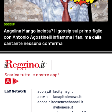
Scarica tutte le nostre app!
LaC Network
lacplay.it
lacitymag.it
lactv.it
lacapitalenews.it
laconair.it
cosenzachannel.it
ilvibonese.it