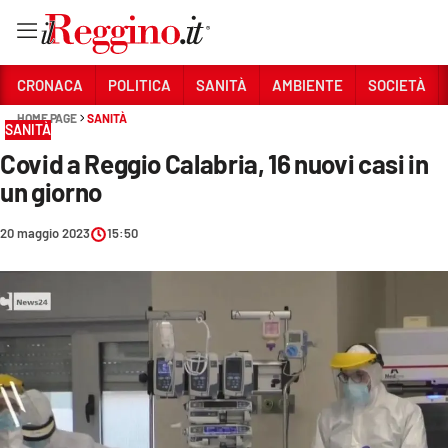
Vai
CRONACA
POLITICA
SANITÀ
AMBIENTE
SOCIETÀ
HOME PAGE
SANITÀ
SANITÀ
Sezioni
Covid a Reggio Calabria, 16 nuovi casi in
CRONACA
un giorno
POLITICA
20 maggio 2023
15:50
SANITÀ
AMBIENTE
SOCIETÀ
CULTURA
ECONOMIA E LAVORO