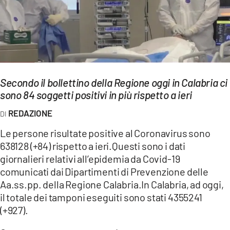
EVENTI
SPORT
Streaming
Secondo il bollettino della Regione oggi in Calabria ci
LAC TV
sono 84 soggetti positivi in più rispetto a ieri
LAC NETWORK
REDAZIONE
LAC ONAIR
Le persone risultate positive al Coronavirus sono
638128 (+84) rispetto a ieri.Questi sono i dati
LaC
giornalieri relativi all’epidemia da Covid-19
Network
comunicati dai Dipartimenti di Prevenzione delle
LACPLAY.IT
Aa.ss.pp. della Regione Calabria.In Calabria, ad oggi,
il totale dei tamponi eseguiti sono stati 4355241
LACTV.IT
(+927).
LACONAIR.IT