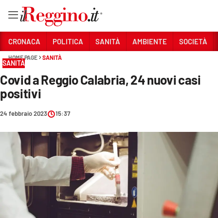
Vai
CRONACA
POLITICA
SANITÀ
AMBIENTE
SOCIETÀ
HOME PAGE
SANITÀ
SANITÀ
Sezioni
Covid a Reggio Calabria, 24 nuovi casi
CRONACA
positivi
POLITICA
24 febbraio 2023
15:37
SANITÀ
AMBIENTE
SOCIETÀ
CULTURA
ECONOMIA E LAVORO