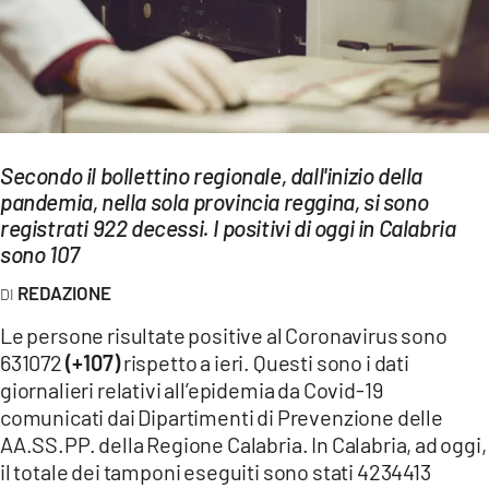
EVENTI
SPORT
Streaming
Secondo il bollettino regionale, dall'inizio della
LAC TV
pandemia, nella sola provincia reggina, si sono
LAC NETWORK
registrati 922 decessi. I positivi di oggi in Calabria
sono 107
LAC ONAIR
REDAZIONE
LaC
Le persone risultate positive al Coronavirus sono
Network
631072
(+107)
rispetto a ieri. Questi sono i dati
LACPLAY.IT
giornalieri relativi all’epidemia da Covid-19
comunicati dai Dipartimenti di Prevenzione delle
LACTV.IT
AA.SS.PP. della Regione Calabria. In Calabria, ad oggi,
il totale dei tamponi eseguiti sono stati 4234413
LACONAIR.IT