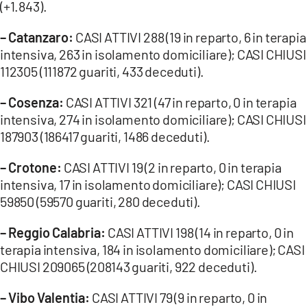
(+1.843).
LACITYMAG.IT
– Catanzaro:
CASI ATTIVI 288 (19 in reparto, 6 in terapia
intensiva, 263 in isolamento domiciliare); CASI CHIUSI
ILREGGINO.IT
112305 (111872 guariti, 433 deceduti).
COSENZACHANNEL.IT
– Cosenza:
CASI ATTIVI 321 (47 in reparto, 0 in terapia
ILVIBONESE.IT
intensiva, 274 in isolamento domiciliare); CASI CHIUSI
187903 (186417 guariti, 1486 deceduti).
CATANZAROCHANNEL.IT
– Crotone:
CASI ATTIVI 19 (2 in reparto, 0 in terapia
LACAPITALENEWS.IT
intensiva, 17 in isolamento domiciliare); CASI CHIUSI
59850 (59570 guariti, 280 deceduti).
App
– Reggio Calabria:
CASI ATTIVI 198 (14 in reparto, 0 in
ANDROID
terapia intensiva, 184 in isolamento domiciliare); CASI
APPLE
CHIUSI 209065 (208143 guariti, 922 deceduti).
– Vibo Valentia:
CASI ATTIVI 79 (9 in reparto, 0 in