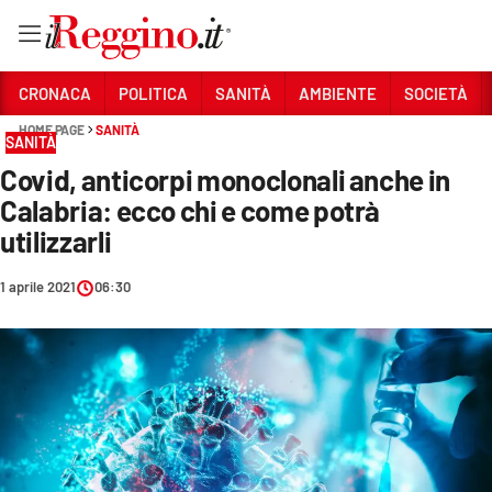
Vai
CRONACA
POLITICA
SANITÀ
AMBIENTE
SOCIETÀ
HOME PAGE
SANITÀ
SANITÀ
Sezioni
Covid, anticorpi monoclonali anche in
CRONACA
Calabria: ecco chi e come potrà
POLITICA
utilizzarli
SANITÀ
1 aprile 2021
06:30
AMBIENTE
SOCIETÀ
CULTURA
ECONOMIA E LAVORO