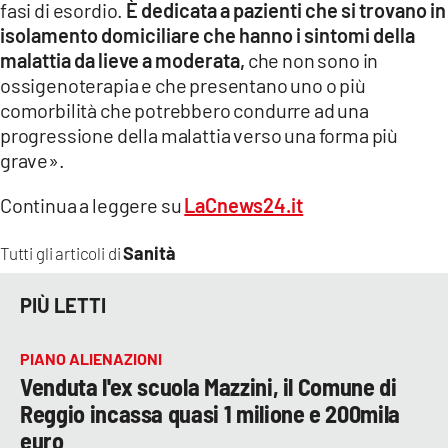
fasi di esordio.
È dedicata a pazienti che si trovano in
isolamento domiciliare che hanno i sintomi della
malattia da lieve a moderata,
che non sono in
ossigenoterapia e che presentano uno o più
comorbilità che potrebbero condurre ad una
progressione della malattia verso una forma più
grave».
Continua a leggere su
LaCnews24.it
Sanità
Tutti gli articoli di
PIÙ LETTI
PIANO ALIENAZIONI
Venduta l'ex scuola Mazzini, il Comune di
Reggio incassa quasi 1 milione e 200mila
euro