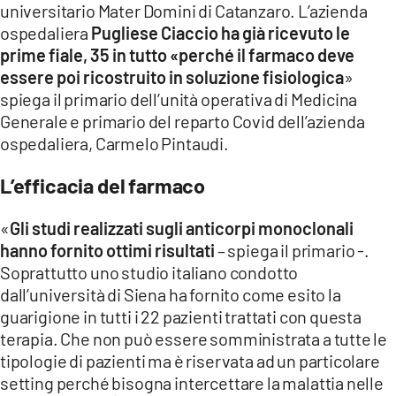
universitario Mater Domini di Catanzaro. L’azienda
ospedaliera
Pugliese Ciaccio ha già ricevuto le
LACITYMAG.IT
prime fiale, 35 in tutto «perché il farmaco deve
ILREGGINO.IT
essere poi ricostruito in soluzione fisiologica
»
spiega il primario dell’unità operativa di Medicina
COSENZACHANNEL.IT
Generale e primario del reparto Covid dell’azienda
ospedaliera, Carmelo Pintaudi.
ILVIBONESE.IT
L’efficacia del farmaco
CATANZAROCHANNEL.IT
LACAPITALENEWS.IT
«
Gli studi realizzati sugli anticorpi monoclonali
hanno fornito ottimi risultati
– spiega il primario -.
Soprattutto uno studio italiano condotto
App
dall’università di Siena ha fornito come esito la
ANDROID
guarigione in tutti i 22 pazienti trattati con questa
terapia. Che non può essere somministrata a tutte le
APPLE
tipologie di pazienti ma è riservata ad un particolare
setting perché bisogna intercettare la malattia nelle