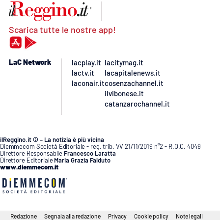
Scarica tutte le nostre app!
LaC Network
lacplay.it
lacitymag.it
lactv.it
lacapitalenews.it
laconair.it
cosenzachannel.it
ilvibonese.it
catanzarochannel.it
ilReggino.it © – La notizia è più vicina
Diemmecom Società Editoriale - reg. trib. VV 21/11/2019 n°2 - R.O.C. 4049
Direttore Responsabile
Francesco Laratta
Direttore Editoriale
Maria Grazia Falduto
www.diemmecom.it
Redazione
Segnala alla redazione
Privacy
Cookie policy
Note legali