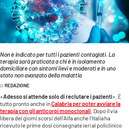
EVENTI
SPORT
Streaming
LAC TV
Non è indicato per tutti i pazienti contagiati. La
LAC NETWORK
terapia sarà praticata a chi è in isolamento
domiciliare con sintomi lievi e moderati e in uno
LAC ONAIR
stato non avanzato della malattia
REDAZIONE
LaC
Network
«
Adesso si attende solo di reclutare i pazienti
». È
LACPLAY.IT
tutto pronto anche in
Calabria per poter avviare la
terapia con gli anticorpi monoclonali
. Dopo il via
LACTV.IT
libera dei giorni scorsi dell’Aifa anche l’Italia ha
ricevuto le prime dosi consegnate ieri al policlinico
LACONAIR.IT