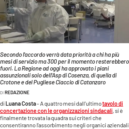
EVENTI
SPORT
Streaming
LAC TV
Secondo l'accordo verrà data priorità a chi ha più
LAC NETWORK
mesi di servizio ma 300 per il momento resterebbero
fuori. La Regione ad oggi ha approvato i piani
LAC ONAIR
assunzionali solo dell'Asp di Cosenza, di quella di
Crotone e del Pugliese Ciaccio di Catanzaro
LaC
REDAZIONE
Network
LACPLAY.IT
di
Luana Costa
– A quattro mesi dall’ultimo
tavolo di
concertazione con le organizzazioni sindacali
, si è
LACTV.IT
finalmente trovata la quadra sui criteri che
consentiranno l’assorbimento negli organici aziendali
LACONAIR.IT