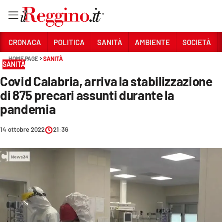
Vai
CRONACA
POLITICA
SANITÀ
AMBIENTE
SOCIETÀ
HOME PAGE
SANITÀ
SANITÀ
Sezioni
Covid Calabria, arriva la stabilizzazione
CRONACA
di 875 precari assunti durante la
POLITICA
pandemia
SANITÀ
14 ottobre 2022
21:36
AMBIENTE
SOCIETÀ
CULTURA
ECONOMIA E LAVORO