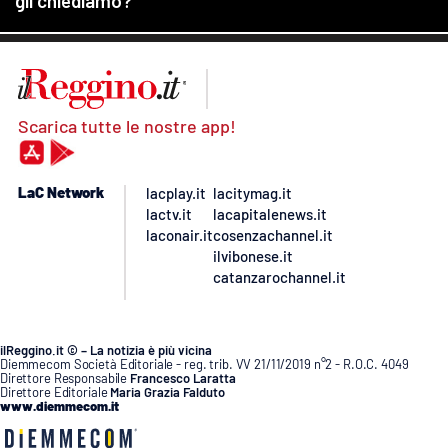
Scarica tutte le nostre app!
LaC Network
lacplay.it
lacitymag.it
lactv.it
lacapitalenews.it
laconair.it
cosenzachannel.it
ilvibonese.it
catanzarochannel.it
ilReggino.it © – La notizia è più vicina
Diemmecom Società Editoriale - reg. trib. VV 21/11/2019 n°2 - R.O.C. 4049
Direttore Responsabile
Francesco Laratta
Direttore Editoriale
Maria Grazia Falduto
www.diemmecom.it