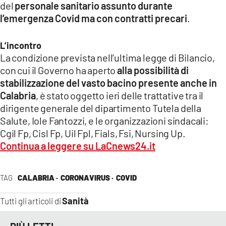
del
personale sanitario assunto durante
l’emergenza Covid ma con contratti precari
.
LACITYMAG.IT
ILREGGINO.IT
L’incontro
La condizione prevista nell’ultima legge di Bilancio,
COSENZACHANNEL.IT
con cui il Governo ha aperto
alla possibilità di
stabilizzazione del vasto bacino presente anche in
ILVIBONESE.IT
Calabria
, è stato oggetto ieri delle trattative tra il
CATANZAROCHANNEL.IT
dirigente generale del dipartimento Tutela della
Salute, Iole Fantozzi, e le organizzazioni sindacali:
LACAPITALENEWS.IT
Cgil Fp, Cisl Fp, Uil Fpl, Fials, Fsi, Nursing Up.
Continua a leggere su LaCnews24.it
App
ANDROID
TAG
CALABRIA ·
CORONAVIRUS ·
COVID
APPLE
Sanità
Tutti gli articoli di