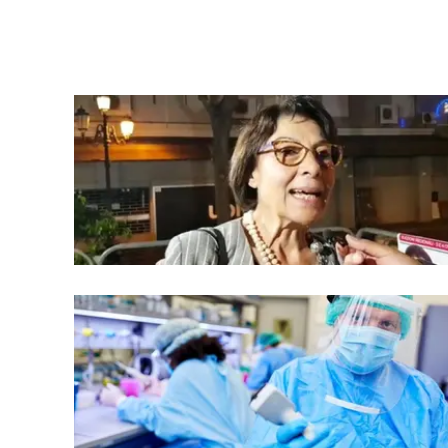
laconair.it
lacitymag.it
ilreggino.it
cosenzachannel.it
ilvibonese.it
catanzarochannel.it
lacapitalenews.it
App
Android