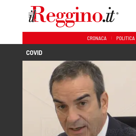
Sezioni
CRONACA
POLITICA
Cronaca
COVID
Politica
Sanità
Ambiente
Società
Cultura
Economia e lavoro