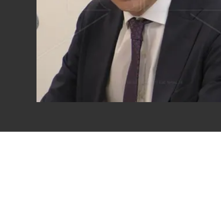
Eventi
Sport
Streaming
LaC TV
Lac Network
LaC OnAir
LaC
Network
lacplay.it
lactv.it