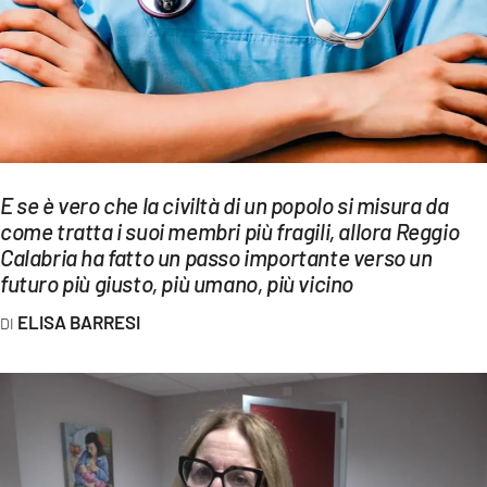
EVENTI
SPORT
Streaming
LAC TV
E se è vero che la civiltà di un popolo si misura da
LAC NETWORK
come tratta i suoi membri più fragili, allora Reggio
Calabria ha fatto un passo importante verso un
LAC ONAIR
futuro più giusto, più umano, più vicino
ELISA BARRESI
LaC
Network
LACPLAY.IT
LACTV.IT
LACONAIR.IT