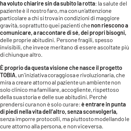
ha voluto chiarire sin da subito la rotta
: la salute del
paziente è il nostro faro, ma con un’attenzione
particolare a chi si trova in condizioni di maggiore
gravità, soprattutto quei pazienti che
non riescono a
comunicare, a raccontare di sé, dei propri bisogni,
delle proprie abitudini. Persone fragili, spesso
invisibili, che invece meritano di essere ascoltate più
di chiunque altro.
È proprio da questa visione che nasce il progetto
TOBIA
, un’iniziativa coraggiosa e rivoluzionaria, che
mira a creare attorno al paziente un ambiente non
solo clinico ma familiare, accogliente, rispettoso
della sua storia e delle sue abitudini. Perché
prendersi cura non è solo curare:
è entrare in punta
di piedi nella vita dell’altro, senza sconvolgerla,
senza imporre protocolli, ma piuttosto modellando le
cure attorno alla persona, e non viceversa.