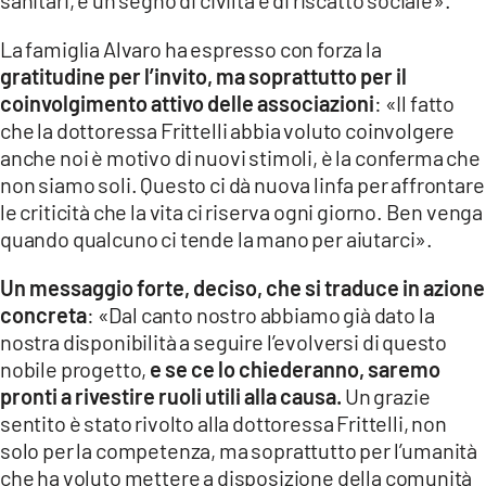
La famiglia Alvaro ha espresso con forza la
gratitudine per l’invito, ma soprattutto per il
coinvolgimento attivo delle associazioni
: «Il fatto
che la dottoressa Frittelli abbia voluto coinvolgere
anche noi è motivo di nuovi stimoli, è la conferma che
non siamo soli. Questo ci dà nuova linfa per affrontare
le criticità che la vita ci riserva ogni giorno. Ben venga
quando qualcuno ci tende la mano per aiutarci».
Un messaggio forte, deciso, che si traduce in azione
concreta
: «Dal canto nostro abbiamo già dato la
nostra disponibilità a seguire l’evolversi di questo
nobile progetto,
e se ce lo chiederanno, saremo
pronti a rivestire ruoli utili alla causa.
Un grazie
sentito è stato rivolto alla dottoressa Frittelli, non
solo per la competenza, ma soprattutto per l’umanità
che ha voluto mettere a disposizione della comunità