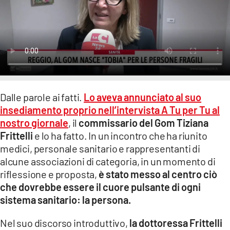
LACITYMAG.IT
ILREGGINO.IT
COSENZACHANNEL.IT
ILVIBONESE.IT
Dalle parole ai fatti.
Lo aveva annunciato al suo
CATANZAROCHANNEL.IT
insediamento proprio nell’intervista A Tu per Tu al
nostro giornale
, il
commissario del Gom Tiziana
LACAPITALENEWS.IT
Frittelli
e lo ha fatto. In un incontro che ha riunito
medici, personale sanitario e rappresentanti di
App
alcune associazioni di categoria, in un momento di
riflessione e proposta,
è stato messo al centro ciò
ANDROID
che dovrebbe essere il cuore pulsante di ogni
APPLE
sistema sanitario: la persona.
Nel suo discorso introduttivo,
la dottoressa Frittelli