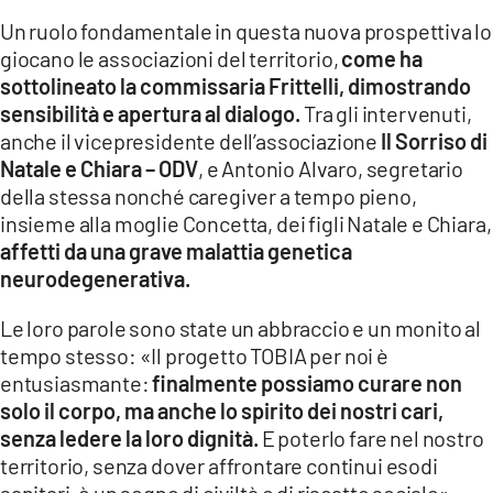
Un ruolo fondamentale in questa nuova prospettiva lo
giocano le associazioni del territorio,
come ha
sottolineato la commissaria Frittelli, dimostrando
sensibilità e apertura al dialogo.
Tra gli intervenuti,
anche il vicepresidente dell’associazione
Il Sorriso di
Natale e Chiara – ODV
, e Antonio Alvaro, segretario
della stessa nonché caregiver a tempo pieno,
insieme alla moglie Concetta, dei figli Natale e Chiara,
affetti da una grave malattia genetica
neurodegenerativa.
Le loro parole sono state un abbraccio e un monito al
tempo stesso: «Il progetto TOBIA per noi è
entusiasmante:
finalmente possiamo curare non
solo il corpo, ma anche lo spirito dei nostri cari,
senza ledere la loro dignità.
E poterlo fare nel nostro
territorio, senza dover affrontare continui esodi
sanitari, è un segno di civiltà e di riscatto sociale».