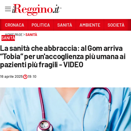
Vai
CRONACA
POLITICA
SANITÀ
AMBIENTE
SOCIETÀ
HOME PAGE
SANITÀ
SANITÀ
Sezioni
La sanità che abbraccia: al Gom arriva
CRONACA
“Tobia” per un'accoglienza più umana ai
POLITICA
pazienti più fragili - VIDEO
SANITÀ
16 aprile 2025
19:10
AMBIENTE
SOCIETÀ
CULTURA
ECONOMIA E LAVORO